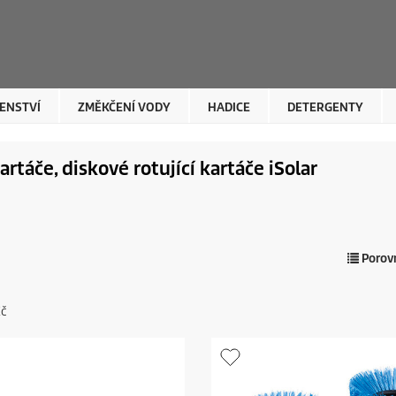
ENSTVÍ
ZMĚKČENÍ VODY
HADICE
DETERGENTY
kartáče, diskové rotující kartáče
iSolar
Porovn
Kč