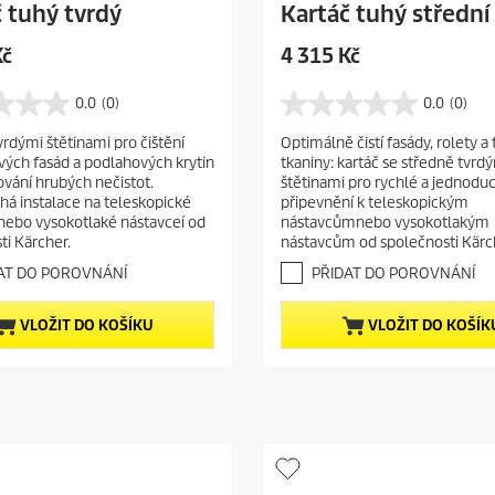
 tuhý tvrdý
Kartáč tuhý střední
C
Kč
4 315 Kč
u
r
0.0
(0)
0.0
(0)
0
r
.
vrdými štětinami pro čištění
Optimálně čistí fasády, rolety a 
e
0
ých fasád a podlahových krytin
tkaniny: kartáč se středně tvrd
z
n
ování hrubých nečistot.
štětinami pro rychlé a jednodu
5
t
á instalace na teleskopické
připevnění k teleskopickým
h
p
nebo vysokotlaké nástavceí od
nástavcůmnebo vysokotlakým
v
ti Kärcher.
nástavcům od společnosti Kärc
r
ě
o
z
AT DO POROVNÁNÍ
PŘIDAT DO POROVNÁNÍ
d
d
i
u
VLOŽIT DO KOŠÍKU
VLOŽIT DO KOŠÍK
č
c
e
t
k
.
p
r
i
c
e