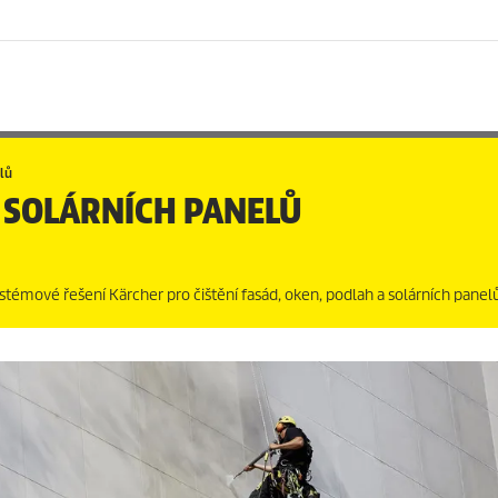
elů
A SOLÁRNÍCH PANELŮ
émové řešení Kärcher pro čištění fasád, oken, podlah a solárních panelů