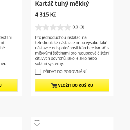
Kartáč tuhý měkký
C
4 315 Kč
u
r
0.0
(0)
0
r
.
textilní
Pro jednoduchou instalaci na
e
0
ými
teleskopické nástavce nebo vysokotlaké
z
n
ché
nástavce od společnosti Kärcher: kartáč s
5
t
měkkými štětinami pro hloubkové čištění
h
p
citlivých povrchů, jako je sklo nebo
v
her.
solární systémy.
r
ě
o
z
PŘIDAT DO POROVNÁNÍ
d
d
i
u
U
VLOŽIT DO KOŠÍKU
č
c
e
t
k
.
p
r
i
c
e