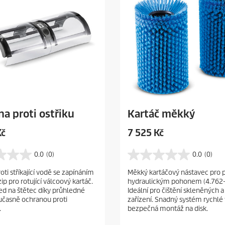
a proti ostřiku
Kartáč měkký
C
Kč
7 525 Kč
u
r
0.0
(0)
0.0
(0)
0
r
.
oti stříkající vodě se zapínáním
Měkký kartáčový nástavec pro p
e
0
ip pro rotující válcoový kartáč.
hydraulickým pohonem (4.762-
z
n
led na štětec díky průhledné
Ideální pro čištění skleněných a
5
t
oučasně ochranou proti
zařízení. Snadný systém rychl
h
p
.
bezpečná montáž na disk.
v
r
ě