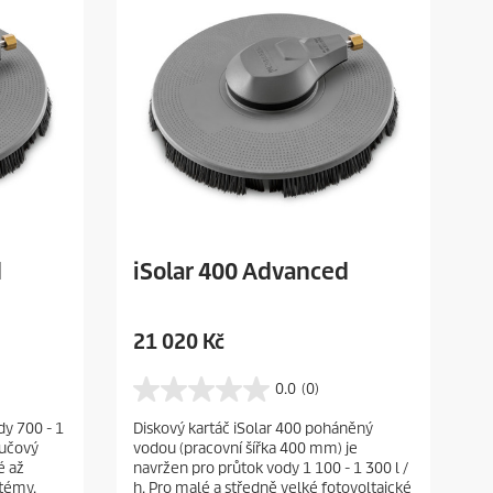
d
iSolar 400 Advanced
C
21 020 Kč
u
r
0.0
(0)
0
r
.
dy 700 - 1
Diskový kartáč iSolar 400 poháněný
e
0
oučový
vodou (pracovní šířka 400 mm) je
z
n
é až
navržen pro průtok vody 1 100 - 1 300 l /
5
t
stémy.
h. Pro malé a středně velké fotovoltaické