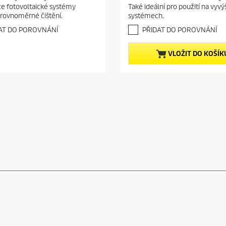
h
p
 že fotovoltaické systémy
Také ideální pro použití na vyv
v
rovnoměrné čištění.
systémech.
r
ě
o
z
AT DO POROVNÁNÍ
PŘIDAT DO POROVNÁNÍ
d
d
i
u
VLOŽIT DO KOŠÍK
č
c
e
t
k
.
p
r
i
c
e