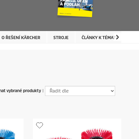
O ŘEŠENÍ KÄRCHER
STROJE
ČLÁNKY K TÉMATU
BR
at vybrané produkty
|