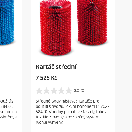
Kartáč střední
C
7 525 Kč
u
r
0.0
(0)
0
r
.
oužití s
Středně tvrdý nástavec kartáče pro
e
0
584.0).
použití s hydraulickým pohonem (4.762-
z
n
 solárních
584.0). Vhodný pro citlivé fasády, fólie a
5
t
é výměny a
textilie. Snadný a bezpečný systém
h
p
rychlé výměny.
v
r
ě