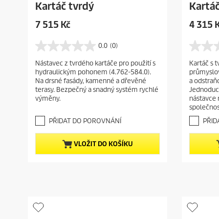
Kartáč tvrdý
Kartáč
C
C
7 515 Kč
4 315 
u
u
r
r
0.0
(0)
0
0
r
r
.
.
Nástavec z tvrdého kartáče pro použití s
Kartáč s t
e
e
0
0
hydraulickým pohonem (4.762-584.0).
průmyslov
z
z
n
n
Na drsné fasády, kamenné a dřevěné
a odstraň
5
5
t
t
terasy. Bezpečný a snadný systém rychlé
Jednoduch
h
h
p
p
výměny.
nástavce 
v
v
společnos
r
r
ě
ě
o
o
z
z
PŘIDAT DO POROVNÁNÍ
PŘID
d
d
d
d
i
i
u
u
VLOŽIT DO KOŠÍKU
č
č
c
c
e
e
t
t
k
k
.
.
p
p
r
r
i
i
c
c
e
e