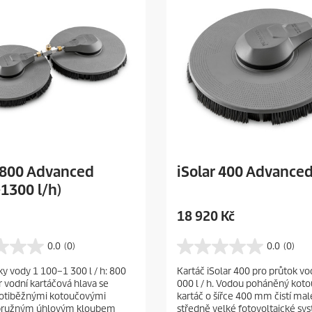
r 800 Advanced
iSolar 400 Advance
1300 l/h)
C
18 920 Kč
u
r
0.0
(0)
0.0
(0)
0
r
.
ky vody 1 100–1 300 l / h: 800
Kartáč iSolar 400 pro průtok vo
e
0
 vodní kartáčová hlava se
000 l / h. Vodou poháněný kot
z
n
otiběžnými kotoučovými
kartáč o šířce 400 mm čistí mal
5
t
a pružným úhlovým kloubem
středně velké fotovoltaické sy