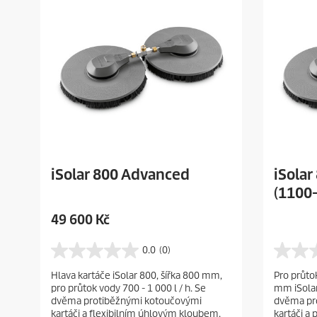
iSolar 800 Advanced
iSola
(1100-
C
49 600 Kč
u
r
0.0
(0)
0
0
r
.
.
Hlava kartáče iSolar 800, šířka 800 mm,
Pro průto
e
0
0
pro průtok vody 700 - 1 000 l / h. Se
mm iSolar
z
z
n
dvěma protiběžnými kotoučovými
dvěma pr
5
5
t
kartáči a flexibilním úhlovým kloubem.
kartáči 