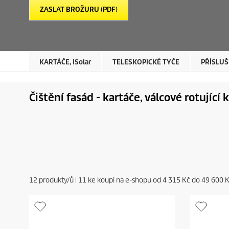
ZASLAT BROŽURU (PDF)
KARTÁČE,
iSolar
TELESKOPICKÉ TYČE
PŘÍSLUŠ
Čištění fasád - kartáče, válcové rotující 
12
produkty/ů |
11
ke koupi na e-shopu od
4 315 Kč
do
49 600 