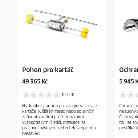
Pohon pro kartáč
Ochran
C
C
49 365 Kč
5 945 
u
u
r
r
0.0
(0)
0
0
r
r
.
.
Hydraulický pohon pro rotující válcovvé
Chránič pr
e
e
0
0
kartáče. K čištění fasád nebo solárních
na suchý z
z
z
n
n
zařízení s našimi profesionálními
Čistý výh
5
5
t
t
vysokotlakými čističi. Instalace na
fólii se s
h
h
p
p
pracovní nástaveci nebo teleskopickou
postříkání
v
v
nástavec.
r
r
ě
ě