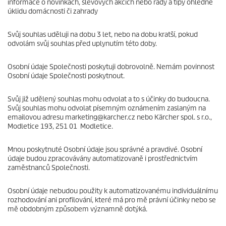
informace o novinkách, slevových akcích nebo rady a tipy ohledně
úklidu domácnosti či zahrady
Svůj souhlas uděluji na dobu 3 let, nebo na dobu kratší, pokud
odvolám svůj souhlas před uplynutím této doby.
Osobní údaje Společnosti poskytuji dobrovolně. Nemám povinnost
Osobní údaje Společnosti poskytnout.
Svůj již udělený souhlas mohu odvolat a to s účinky do budoucna.
Svůj souhlas mohu odvolat písemným oznámením zaslaným na
emailovou adresu marketing@karcher.cz nebo Kärcher spol. s r.o.,
Modletice 193, 251 01 Modletice.
Mnou poskytnuté Osobní údaje jsou správné a pravdivé. Osobní
údaje budou zpracovávány automatizovaně i prostřednictvím
zaměstnanců Společnosti.
Osobní údaje nebudou použity k automatizovanému individuálnímu
rozhodování ani profilování, které má pro mě právní účinky nebo se
mě obdobným způsobem významně dotýká.