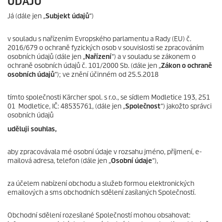
ÚDAJŮ
Já (dále jen „
Subjekt údajů
“)
v souladu s nařízením Evropského parlamentu a Rady (EU) č.
2016/679 o ochraně fyzických osob v souvislosti se zpracováním
osobních údajů (dále jen „
Nařízení
“) a v souladu se zákonem o
ochraně osobních údajů č. 101/2000 Sb. (dále jen „
Zákon o ochraně
osobních údajů
“); ve znění účinném od 25.5.2018
tímto společnosti Kärcher spol. s r.o., se sídlem Modletice 193, 251
01 Modletice, IČ: 48535761, (dále jen „
Společnost
“) jakožto správci
osobních údajů
uděluji souhlas,
aby zpracovávala mé osobní údaje v rozsahu jméno, příjmení, e-
mailová adresa, telefon (dále jen „
Osobní údaje
“),
za účelem nabízení obchodu a služeb formou elektronických
emailových a sms obchodních sdělení zasílaných Společností.
Obchodní sdělení rozesílané Společností mohou obsahovat: