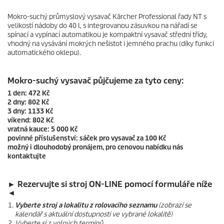
Mokro-suchý průmyslový vysavač Kärcher Professional řady NT s
velikostí nádoby do 40 l, s integrovanou zásuvkou na nářadí se
spínací a vypínací automatikou je kompaktní vysavač střední třídy,
vhodný na vysávání mokrých nešistot i jemného prachu (díky funkci
automatického oklepu).
Mokro-suchý vysavač půjčujeme za tyto ceny:
1 den: 472 Kč
2 dny: 802 Kč
3 dny: 1133 Kč
víkend: 802 Kč
vratná kauce: 5 000 Kč
povinné příslušenství: sáček pro vysavač za 100 Kč
možný i dlouhodobý pronájem, pro cenovou nabídku nás
kontaktujte
► Rezervujte si stroj ON-LINE pomocí formuláře níže
◄
Vyberte stroj a lokalitu z rolovacího seznamu
(zobrazí se
kalendář s aktuální dostupností ve vybrané lokalitě)
Vyberte si z volných termínů