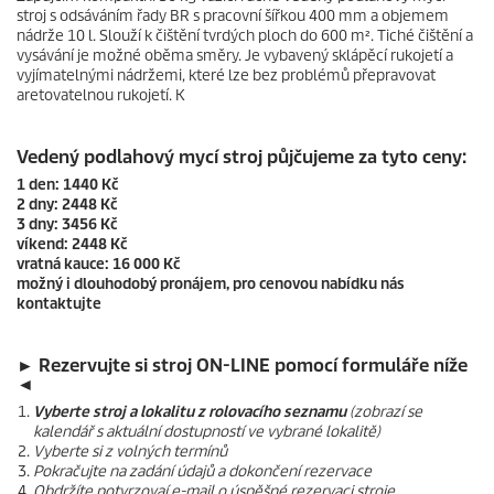
stroj s odsáváním řady BR s pracovní šířkou 400 mm a objemem
nádrže 10 l. Slouží k čištění tvrdých ploch do 600 m². Tiché čištění a
vysávání je možné oběma směry. Je vybavený sklápěcí rukojetí a
vyjímatelnými nádržemi, které lze bez problémů přepravovat
aretovatelnou rukojetí. K
Vedený podlahový mycí stroj půjčujeme za tyto ceny:
1 den: 1440 Kč
2 dny: 2448 Kč
3 dny: 3456 Kč
víkend: 2448 Kč
vratná kauce: 16 000 Kč
možný i dlouhodobý pronájem, pro cenovou nabídku nás
kontaktujte
► Rezervujte si stroj ON-LINE pomocí formuláře níže
◄
Vyberte stroj a lokalitu z rolovacího seznamu
(zobrazí se
kalendář s aktuální dostupností ve vybrané lokalitě)
Vyberte si z volných termínů
Pokračujte na zadání údajů a dokončení rezervace
Obdržíte potvrzovaí e-mail o úspěšné rezervaci stroje