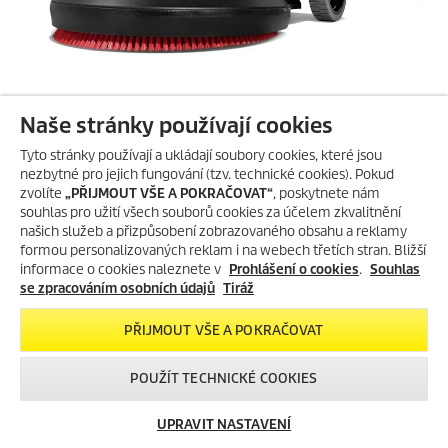
Podlahový mycí stroj na plochy do 2000
Naše stránky používají cookies
m2 (diskový, ručně vedený, s odsáváním)
Tyto stránky používají a ukládají soubory cookies, které jsou
nezbytné pro jejich fungování (tzv. technické cookies). Pokud
K zapůjčení nabízíme ručně vedený bateriový podlahový mycí stroj
zvolíte
„PŘIJMOUT VŠE A POKRAČOVAT“
, poskytnete nám
BD 50/50 s diskovou hlavou s pracovní šířkou 51 cm, s 50ti litrovými
souhlas pro užití všech souborů cookies za účelem zkvalitnění
nádržemi na čerstvou a špinavou vodu a praktickým plošným
našich služeb a přizpůsobení zobrazovaného obsahu a reklamy
výkonem 1200 m²/h. Díky velmi intuitivnímu systému obsluhy a
formou personalizovaných reklam i na webech třetích stran. Bližší
ovládání stroje je možné rychlé zaučení obsluhy. Kompaktní
informace o cookies naleznete v
Prohlášení o cookies
.
Souhlas
rozměry 1170 x 570 x 1025 mm (D x Š x V) a váha cca 130 kg
se zpracováním osobních údajů
Tiráž
umožňují převoz stroje pickapem či dodávkou.
PŘIJMOUT VŠE A POKRAČOVAT
Vedený podlahový mycí stroj půjčujeme za tyto ceny:
1 den: 2045 Kč
POUŽÍT TECHNICKÉ COOKIES
2 dny: 3476 Kč
3 dny: 4908 Kč
UPRAVIT NASTAVENÍ
víkend: 3476 Kč