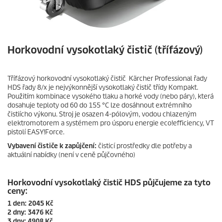
Horkovodní vysokotlaký čistič (třífázový)
Třífázový horkovodní vysokotlaký čistič Kärcher Professional řady
HDS řady 8/x je nejvýkonnější vysokotlaký čistič třídy Kompakt.
Použitím kombinace vysokého tlaku a horké vody (nebo páry), která
dosahuje teploty od 60 do 155 °C lze dosáhnout extrémního
čistiícho výkonu. Stroj je osazen 4-pólovým, vodou chlazeným
elektromotorem a systémem pro úsporu energie
eco!efficiency
, VT
pistolí
EASY!Force
.
Vybavení čističe k zapůjčení:
čisticí prostředky dle potřeby a
aktuální nabídky (není v ceně půjčovného)
Horkovodní vysokotlaký čistič HDS půjčujeme za tyto
ceny:
1 den: 2045 Kč
2 dny: 3476 Kč
3 dny: 4908 Kč