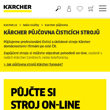
Nákupní košík
Seznam oblíbených produktů
Karcher.cz
Naše služby
Karcher půjčovna
KÄRCHER PŮJČOVNA ČISTICÍCH STROJŮ
Půjčujeme profesionální čisticí a úklidové stroje Kärcher
domácnostem i firmám po celé ČR.
Zapůjčení stroje si můžete objednat pohodlně on-line
, osobně v
našich Kärcher Centrech, nebo telefonicky.
> Jak půjčovna strojů Kärcher funguje?