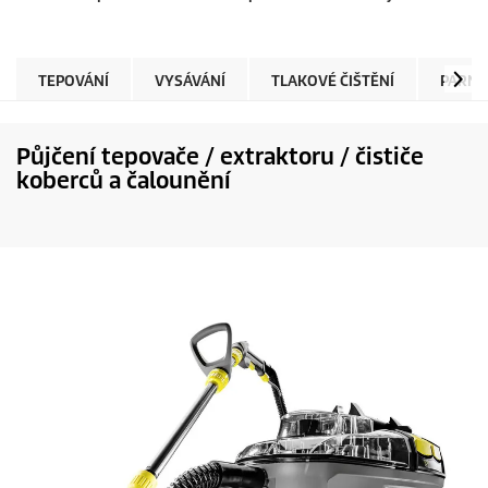
TEPOVÁNÍ
VYSÁVÁNÍ
TLAKOVÉ ČIŠTĚNÍ
PARNÍ 
Půjčení tepovače / extraktoru / čističe
koberců a čalounění