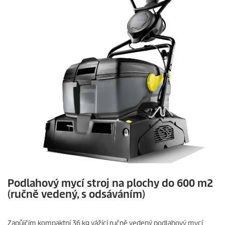
Podlahový mycí stroj na plochy do 600 m2
(ručně vedený, s odsáváním)
Zapůjčím kompaktní 36 kg vážící ručně vedený podlahový mycí