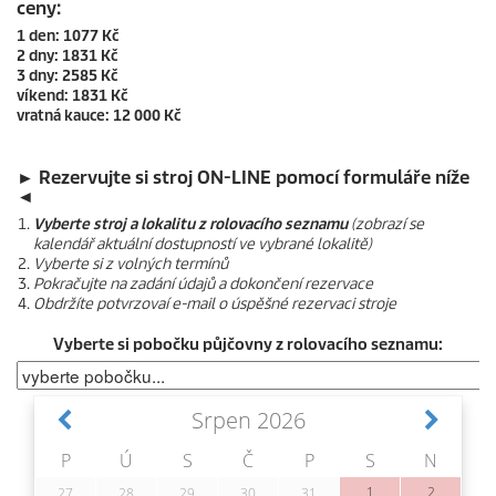
ceny:
1 den: 1077 Kč
2 dny: 1831 Kč
3 dny: 2585 Kč
víkend: 1831 Kč
vratná kauce: 12 000 Kč
► Rezervujte si stroj ON-LINE pomocí formuláře níže
◄
Vyberte stroj a lokalitu z rolovacího seznamu
(zobrazí se
kalendář aktuální dostupností ve vybrané lokalitě)
Vyberte si z volných termínů
Pokračujte na zadání údajů a dokončení rezervace
Obdržíte potvrzovaí e-mail o úspěšné rezervaci stroje
Vyberte si pobočku půjčovny z rolovacího seznamu: