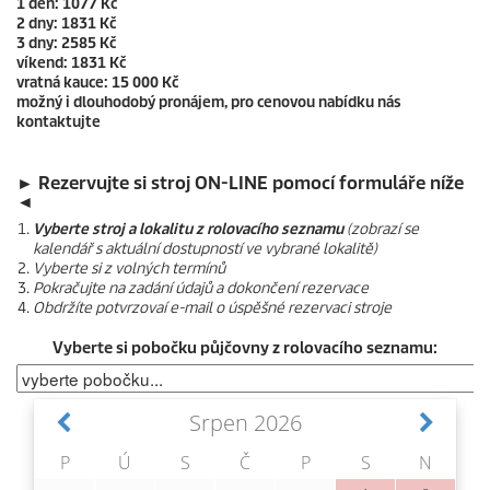
1 den: 1077 Kč
2 dny: 1831 Kč
3 dny: 2585 Kč
víkend: 1831 Kč
vratná kauce: 15 000 Kč
možný i dlouhodobý pronájem, pro cenovou nabídku nás
kontaktujte
► Rezervujte si stroj ON-LINE pomocí formuláře níže
◄
Vyberte stroj a lokalitu z rolovacího seznamu
(zobrazí se
kalendář s aktuální dostupností ve vybrané lokalitě)
Vyberte si z volných termínů
Pokračujte na zadání údajů a dokončení rezervace
Obdržíte potvrzovaí e-mail o úspěšné rezervaci stroje
Vyberte si pobočku půjčovny z rolovacího seznamu: