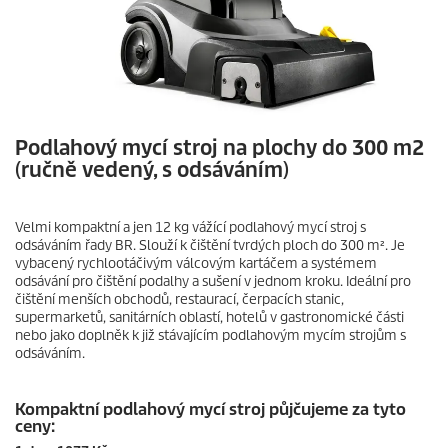
Podlahový mycí stroj na plochy do 300 m2
(ručně vedený, s odsáváním)
Velmi kompaktní a jen 12 kg vážící podlahový mycí stroj s
odsáváním řady BR. Slouží k čištění tvrdých ploch do 300 m². Je
vybacený rychlootáčivým válcovým kartáčem a systémem
odsávání pro čištění podalhy a sušení v jednom kroku. Ideální pro
čištění menších obchodů, restaurací, čerpacích stanic,
supermarketů, sanitárních oblastí, hotelů v gastronomické části
nebo jako doplněk k již stávajícím podlahovým mycím strojům s
odsáváním.
Kompaktní podlahový mycí stroj půjčujeme za tyto
ceny: