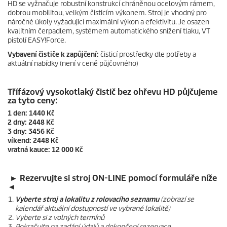
HD se vyžnačuje robustní konstrukcí chráněnou ocelovým rámem,
dobrou mobilitou, velkým čisticím výkonem. Stroj je vhodný pro
náročné úkoly vyžadující maximální výkon a efektivitu. Je osazen
kvalitním čerpadlem, systémem automatického snížení tlaku, VT
pistolí
EASY!Force
.
Vybavení čističe k zapůjčení:
čisticí prostředky dle potřeby a
aktuální nabídky (není v ceně půjčovného)
Třífázový vysokotlaký čistič bez ohřevu HD půjčujeme
za tyto ceny:
1 den: 1440 Kč
2 dny: 2448 Kč
3 dny: 3456 Kč
víkend: 2448 Kč
vratná kauce: 12 000 Kč
► Rezervujte si stroj ON-LINE pomocí formuláře níže
◄
Vyberte stroj a lokalitu z rolovacího seznamu
(zobrazí se
kalendář aktuální dostupností ve vybrané lokalitě)
Vyberte si z volných termínů
Pokračujte na zadání údajů a dokončení rezervace