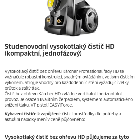
Studenovodní vysokotlaký čistič HD
(kompaktní, jednofázový)
Vysokotlaký čistič bez ohřevu Kärcher Professional řady HD se
vyžnačuje robustní konstrukcí, snadným ovládáním, velkým čisticím
výkonem. Stroj je vhodný pro každodenní čištění vyžadující velký
průtok a stálý tlak.
Čistič bez ohřevu Kärcher HD zvládne vertikální i horizontální
provoz. Je osazen kvalitním čerpadlem, systémem automatického
snížení tlaku, VT pistolí
EASY!Force
.
Vybavení čističe k zapůjčení:
čisticí prostředky dle potřeby a
aktuální nabídky (není v ceně půjčovného)
Vysokotlaký čistič bez ohřevu HD půjčujeme za tyto