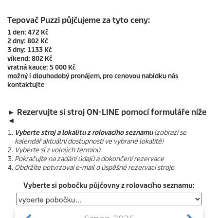
Tepovač
Puzzi
půjčujeme za tyto ceny:
1 den: 472 Kč
2 dny: 802 Kč
3 dny: 1133 Kč
víkend: 802 Kč
vratná kauce: 5 000 Kč
možný i dlouhodobý pronájem, pro cenovou nabídku nás
kontaktujte
► Rezervujte si stroj ON-LINE pomocí formuláře níže
◄
Vyberte stroj a lokalitu z rolovacího seznamu
(zobrazí se
kalendář aktuální dostupností ve vybrané lokalitě)
Vyberte si z volných termínů
Pokračujte na zadání údajů a dokončení rezervace
Obdržíte potvrzovaí e-mail o úspěšné rezervaci stroje
Vyberte si pobočku půjčovny z rolovacího seznamu: