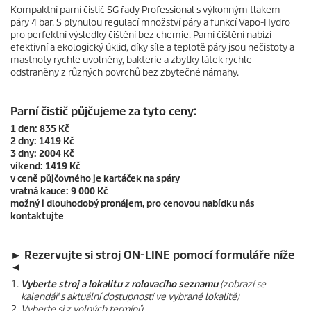
Kompaktní parní čistič SG řady Professional s výkonným tlakem
páry 4 bar. S plynulou regulací množství páry a funkcí Vapo-Hydro
pro perfektní výsledky čištění bez chemie. Parní čištění nabízí
efektivní a ekologický úklid, díky síle a teplotě páry jsou nečistoty a
mastnoty rychle uvolněny, bakterie a zbytky látek rychle
odstraněny z různých povrchů bez zbytečné námahy.
Parní čistič půjčujeme za tyto ceny:
1 den: 835 Kč
2 dny: 1419 Kč
3 dny: 2004 Kč
víkend: 1419 Kč
v ceně půjčovného je kartáček na spáry
vratná kauce: 9 000 Kč
možný i dlouhodobý pronájem, pro cenovou nabídku nás
kontaktujte
► Rezervujte si stroj ON-LINE pomocí formuláře níže
◄
Vyberte stroj a lokalitu z rolovacího seznamu
(zobrazí se
kalendář s aktuální dostupností ve vybrané lokalitě)
Vyberte si z volných termínů