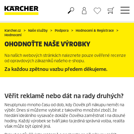
Nákupní košík
Seznam oblíbených produktů
Karcher.cz
Naše služby
Podpora
Hodnocení & Registrace
Hodnocení
OHODNOŤTE NAŠE VÝROBKY
Na našich webových stránkách naleznete pouze ověřené recenze
od opravdových zákazníků našeho e-shopu.
Za každou zpětnou vazbu předem děkujeme.
Věřit reklamě nebo dát na rady druhých?
Neuplynulo mnoho času od dob, kdy člověk při nákupu neměl na
výběr. Dnes si můžeme vybírat z takového množství zboží, že
hledání ideálního vysavače dokáže člověka zaměstnat i na dlouhé
hodiny. Každý výrobek se tváří jako ta jediná správná volba, realita
však může být úplně jiná.