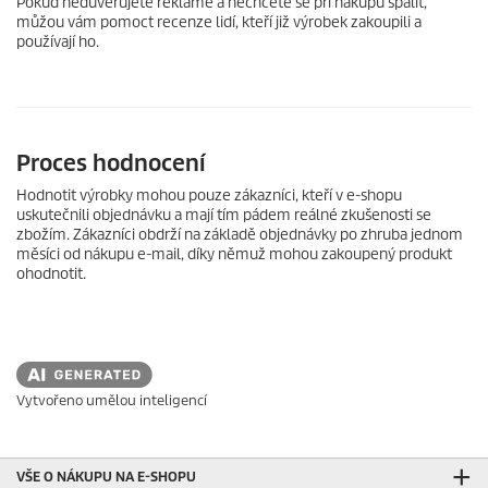
Pokud nedůvěřujete reklamě a nechcete se při nákupu spálit,
můžou vám pomoct recenze lidí, kteří již výrobek zakoupili a
používají ho.
Proces hodnocení
Hodnotit výrobky mohou pouze zákazníci, kteří v e-shopu
uskutečnili objednávku a mají tím pádem reálné zkušenosti se
zbožím. Zákazníci obdrží na základě objednávky po zhruba jednom
měsíci od nákupu e-mail, díky němuž mohou zakoupený produkt
ohodnotit.
Vytvořeno umělou inteligencí
VŠE O NÁKUPU NA E-SHOPU