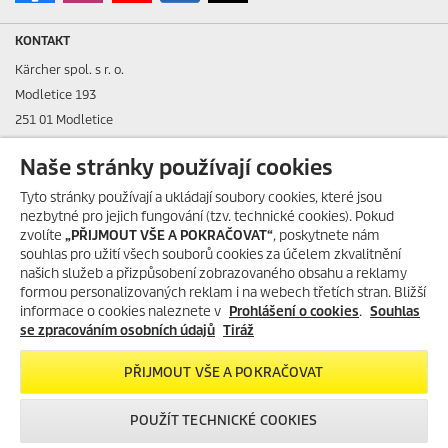
KONTAKT
Kärcher spol. s r. o.
Modletice 193
251 01 Modletice
IČO: 48535761
Naše stránky používají cookies
DIČ: CZ48535761
Tyto stránky používají a ukládají soubory cookies, které jsou
nezbytné pro jejich fungování (tzv. technické cookies). Pokud
ID datové schránky: ic4eqpk
zvolíte
„PŘIJMOUT VŠE A POKRAČOVAT“
, poskytnete nám
souhlas pro užití všech souborů cookies za účelem zkvalitnění
> Tiráž
našich služeb a přizpůsobení zobrazovaného obsahu a reklamy
formou personalizovaných reklam i na webech třetích stran. Bližší
Zákaznická linka:
+420 323 555 555
informace o cookies naleznete v
Prohlášení o cookies
.
Souhlas
E-mail:
info@karcher.cz
se zpracováním osobních údajů
Tiráž
Po-Pá: 8-17 hod.
PŘIJMOUT VŠE A POKRAČOVAT
> Více kontaktů
POUŽÍT TECHNICKÉ COOKIES