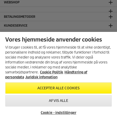
WEBSHOP
s
e
r
BETALINGSMETODER
KUNDESERVICE
GENEREL INFORMATION
Vores hjemmeside anvender cookies
HOVEDKONTOR
Vi bruger cookies til, at få vores hjemmeside til at virke ordentligt,
JURIDISK INFORMATION
personalisere indhold og reklamer, tilbyde funktioner i forhold til
sociale medier og analysere vores traffik. Vi deler også
Håndtering af persondata
information vedrørende din brug af vores hjemmeside på vores
Salgs- og leveringsbetingelser
sociale medier, i reklamer og med analytiske
samarbejdspartnere.
Cookie Politik
Håndtering af
Ansvarsfraskrivelse
persondata
Juridisk infomation
Cookie Policy
FØLG OS PÅ SOCIALE MEDIER
ACCEPTER ALLE COOKIES
AFVIS ALLE
Cookie - indstillinger
© 2026 Kärcher A/S