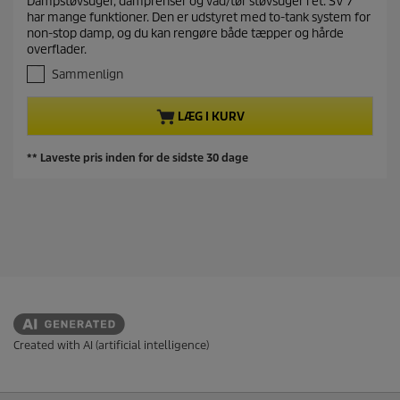
Dampstøvsuger, damprenser og våd/tør støvsuger i ét. SV 7
r
7
r
har mange funktioner. Den er udstyret med to-tank system for
u
e
o
non-stop damp, og du kan rengøre både tæpper og hårde
d
n
d
overflader.
a
d
u
f
Sammenlign
e
5
k
s
p
t
LÆG I KURV
t
r
p
j
o
r
e
** Laveste pris inden for de sidste 30 dage
d
i
r
u
n
s
e
k
r
t
.
p
3
r
5
a
i
n
s
m
e
l
Created with AI (artificial intelligence)
d
e
l