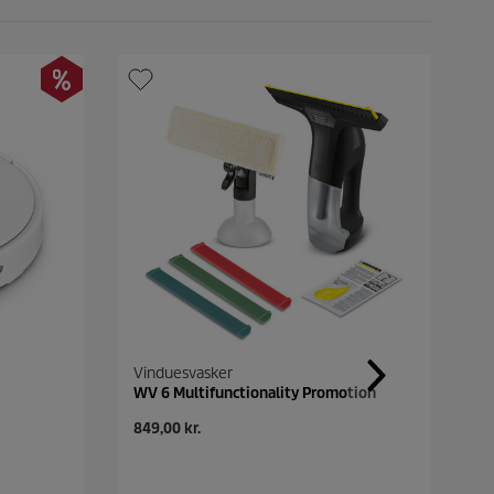
Vinduesvasker
V
WV 6 Multifunctionality Promotion
W
N
N
849,00 kr.
1.
u
u
v
v
æ
æ