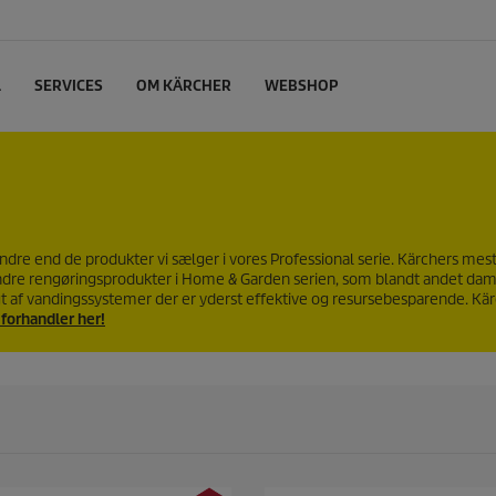
L
SERVICES
OM KÄRCHER
WEBSHOP
dre end de produkter vi sælger i vores Professional serie. Kärchers me
f andre rengøringsprodukter i Home & Garden serien, som blandt andet da
t af vandingssystemer der er yderst effektive og resursebesparende. Kä
 forhandler her!