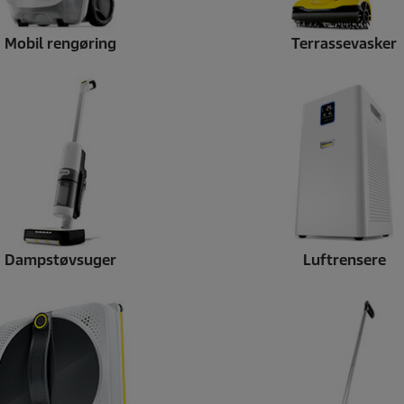
l
s
e
Mobil rengøring
Terrassevasker
r
Dampstøvsuger
Luftrensere