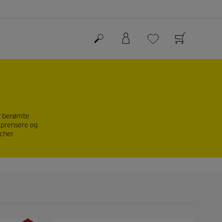
st berømte
mprensere og
rcher