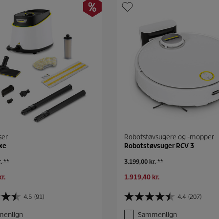
ser
Robotstøvsugere og -mopper
xe
Robotstøvsuger RCV 3
G
. **
3.199,00 kr. **
a
N
r.
1.919,40 kr.
m
u
m
v
e
4.5
(91)
4.4
(207)
4
æ
l
.
r
p
enlign
Sammenlign
4