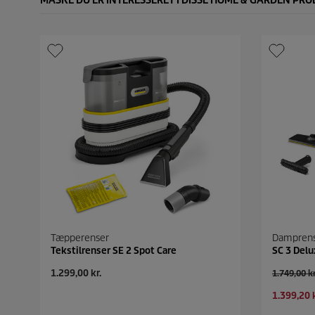
MÅSKE DU ER INTERESSERET I DISSE HOME & GARDEN PR
Tæpperenser
Dampren
Tekstilrenser SE 2 Spot Care
SC 3 Delu
N
1.299,00 kr.
G
1.749,00 kr
u
a
N
1.399,20 k
v
m
u
æ
m