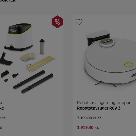
ODUKTER
ser
Robotstøvsugere og -mopper
xe
Robotstøvsuger RCV 3
G
. **
3.199,00 kr. **
a
N
r.
1.919,40 kr.
m
u
m