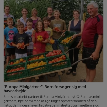
"Europa Minigärtner": Børn forsøger sig med
havearbejde
Som samarbejdspartner til Europa Minigärtner gUG (Europas mini-
gartnere) hjælper vi med at øge unges opmærksomhed på den
natur, der findes i haver. Initiativet er målrettet børn mellem 9 og