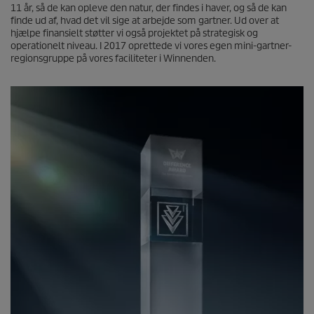
11 år, så de kan opleve den natur, der findes i haver, og så de kan
finde ud af, hvad det vil sige at arbejde som gartner. Ud over at
hjælpe finansielt støtter vi også projektet på strategisk og
operationelt niveau. I 2017 oprettede vi vores egen mini-gartner-
regionsgruppe på vores faciliteter i Winnenden.