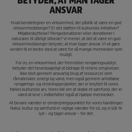
BETYDER, AT MAN TAGER
ANSVAR
Hvad kendetegner en virksomhed, der påstår at være en god
virksomhedsborger? Er det støtten til kulturelle initiativer?
Miljøbeskyttelse? Pengedonationer eller donationer i
naturalier til dårligt stillede? Vi mener, at det at være en god
virksomhedsborger betyder, at man tager ansvar. Vi vil gøre
verden til et bedre sted at være for så mange mennesker som
muligt.
For os, en virksomhed, der fremstiller rengøringsudstyr,
betyder det hovedsageligt at bidrage til renere omgivelser.
Ikke blot gennem ansvarlig brug af ressourcer som
råmaterialer, energi og vand, men også gennem ambitiøse
rengørings- og rensningsprojekter, der er knyttet til vores
fælles kulturelle arv. Vores idé om at skabe et samfund, der er
værd at leve i, indbefatter også at hjælpe mennesker.
At bevare værdier er omdrejningspunktet for vores handlinger.
Natur, kultur og samfund er vigtige værdier for os, og vi slår til
lyd – og tager ansvar – for det.