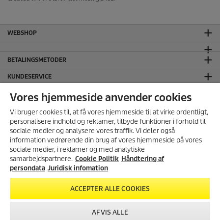
WEBSHOP
BETALINGSMETODER
KUNDESERVICE
GENEREL INFORMATION
Vores hjemmeside anvender cookies
HOVEDKONTOR
Vi bruger cookies til, at få vores hjemmeside til at virke ordentligt,
personalisere indhold og reklamer, tilbyde funktioner i forhold til
JURIDISK INFORMATION
sociale medier og analysere vores traffik. Vi deler også
information vedrørende din brug af vores hjemmeside på vores
Håndtering af persondata
sociale medier, i reklamer og med analytiske
Salgs- og leveringsbetingelser
samarbejdspartnere.
Cookie Politik
Håndtering af
Ansvarsfraskrivelse
persondata
Juridisk infomation
Cookie Policy
ACCEPTER ALLE COOKIES
FØLG OS PÅ SOCIALE MEDIER
AFVIS ALLE