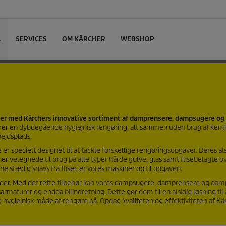
L
SERVICES
OM KÄRCHER
WEBSHOP
lier med Kärchers innovative sortiment af damprensere, dampsugere og
rer en dybdegående hygiejnisk rengøring, alt sammen uden brug af kemik
bejdsplads.
specielt designet til at tackle forskellige rengøringsopgaver. Deres al
er velegnede til brug på alle typer hårde gulve, glas samt flisebelagte ov
e stædig snavs fra fliser, er vores maskiner op til opgaven.
lader. Med det rette tilbehør kan vores dampsugere, damprensere og da
rmaturer og endda bilindretning. Dette gør dem til en alsidig løsning til 
hygiejnisk måde at rengøre på. Opdag kvaliteten og effektiviteten af Kä