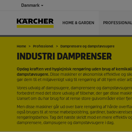
Danmark
HOME & GARDEN
PROFESSIONA
Home
Professionel
Damprensere og dampstøvsugere
INDUSTRI DAMPRENSER
Opdag kraften ved hygiejnisk rengøring uden brug af kemika
dampstøvsugere.
Disse maskiner er økonomisk effektive og sik
gør dem til et miljøvenligt valg til rengøring af dit hjem eller ar
Vores udvalg af dampsugere, damprensere og dampstøvsugere er 
forbedret med det store udvalg af tilbehør, der gør disse maskin
Uanset om du har brug for at rense store gulvområder eller fjern
Men disse maskiner går ud over bare rengøring af hårde overf
også bruges til at rense møbelpolstring, gardiner, badeværelsesa
rengøringsbehov. Tag det næste skridt mod en mere effektiv og 
damprensere, dampsugere og dampstøvsugere i dag.