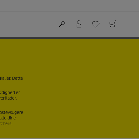
alier. Dette
sidighed er
erflader.
mpstøvsugere
alle dine
rchers