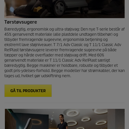
Tørstøvsugere
Bæredygtig, ergonomisk og ultra-støjsvag: Den nye T-serie består af
45% genanvendt materiale (alle plastdele undtagen tilbehør) og
tilbyder fremragende sugeevne, ergonomisk betjening og
ekstremt lave støjniveauer. T 7/1 Adv Classic og T 11/1 Classic Adv
Re!Plast tørstøvsugere leverer fremragende sugeevne på både
tæpper og hårde overflader med støjsvag drift. Med 60%
genanvendt materiale er T 11/1 Classic Adv Re!Plast særligt
bæredygtig. Begge maskiner er holdbare, robuste og tilbyder et
godt pris-ydelses-forhold. Begge modeller har strømkabler, der kan
tages ud, hvilket gør udskiftning nem.
GÅ TIL PRODUKTER