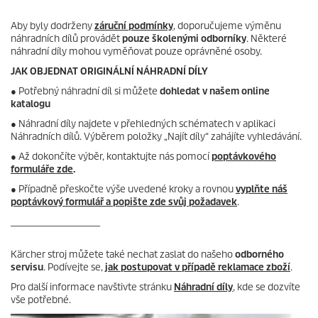
r
e
Aby byly dodrženy
záruční podmínky
, doporučujeme výměnu
c
náhradních dílů provádět
pouze školenými odborníky
. Některé
e
náhradní díly mohou vyměňovat pouze oprávněné osoby.
n
z
JAK OBJEDNAT ORIGINÁLNÍ NÁHRADNÍ DÍLY
í
●
Potřebný náhradní díl si můžete
dohledat v našem online
katalogu
● Náhradní díly najdete v přehledných schématech v aplikaci
Náhradních dílů. Výběrem položky „Najít díly“ zahájíte vyhledávání.
● Až dokončíte výběr, kontaktujte nás pomocí
poptávkového
formuláře zde
.
● Případně přeskočte výše uvedené kroky a rovnou
vyplňte náš
poptávkový formulář a popište zde svůj požadavek
.
_____________________
Kärcher stroj můžete také nechat zaslat do našeho
odborného
servisu
. Podívejte se,
jak postupovat v případě reklamace zboží
.
Pro další informace navštivte stránku
Náhradní díly
, kde se dozvíte
vše potřebné.