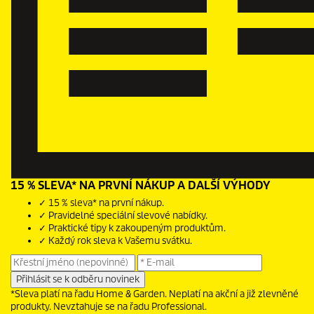
15 % SLEVA* NA PRVNÍ NÁKUP A DALŠÍ VÝHODY
✓ 15 % sleva* na první nákup.
✓ Pravidelné speciální slevové nabídky.
✓ Praktické tipy k zakoupeným produktům.
✓ Každý rok sleva k Vašemu svátku.
*Sleva platí na řadu Home & Garden. Neplatí na akční a již zlevněné
produkty. Nevztahuje se na řadu Professional.