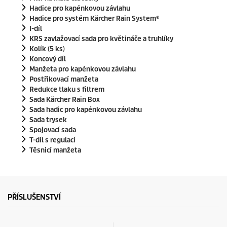
Hadice pro kapénkovou závlahu
Hadice pro systém
Kärcher Rain System
®
I-díl
KRS zavlažovací sada pro květináče a truhlíky
Kolík (5 ks)
Koncový díl
Manžeta pro kapénkovou závlahu
Postřikovací manžeta
Redukce tlaku s filtrem
Sada Kärcher Rain Box
Sada hadic pro kapénkovou závlahu
Sada trysek
Spojovací sada
T-díl s regulací
Těsnicí manžeta
PŘÍSLUŠENSTVÍ