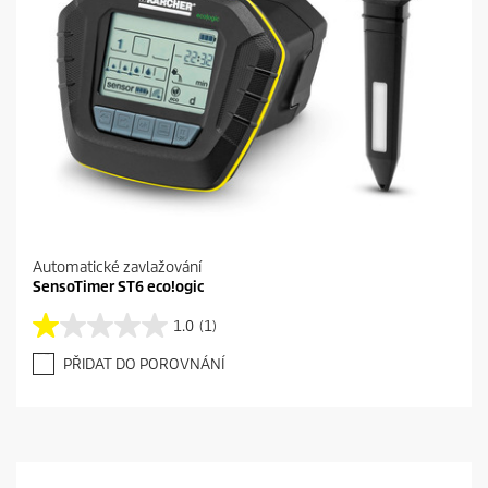
Automatické zavlažování
SensoTimer ST6 eco!ogic
1.0
(1)
1
.
PŘIDAT DO POROVNÁNÍ
0
z
5
h
v
ě