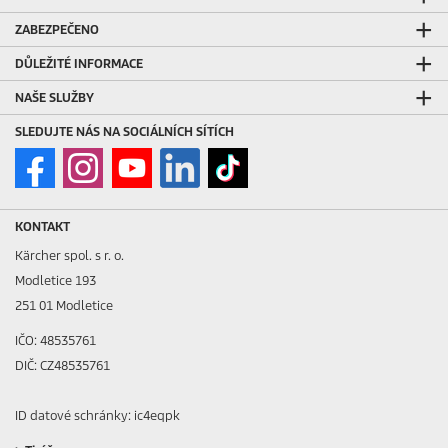
ZABEZPEČENO
DŮLEŽITÉ INFORMACE
NAŠE SLUŽBY
SLEDUJTE NÁS NA SOCIÁLNÍCH SÍTÍCH
KONTAKT
Kärcher spol. s r. o.
Modletice 193
251 01 Modletice
IČO: 48535761
DIČ: CZ48535761
ID datové schránky: ic4eqpk