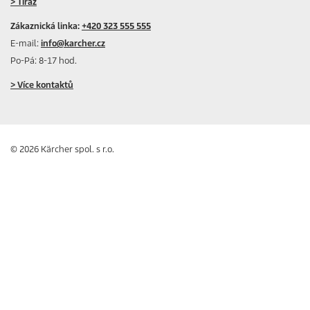
> Tiráž
Zákaznická linka:
+420 323 555 555
E-mail:
info@karcher.cz
Po-Pá: 8-17 hod.
> Více kontaktů
© 2026 Kärcher spol. s r.o.