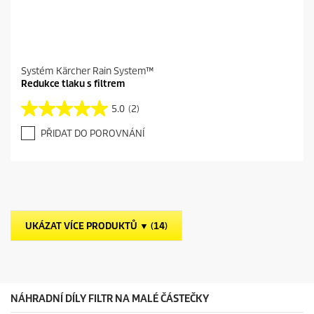
Systém Kärcher Rain System™
Redukce tlaku s filtrem
5.0
(2)
5
.
PŘIDAT DO POROVNÁNÍ
0
z
5
h
v
ě
z
UKÁZAT VÍCE PRODUKTŮ ▼ (14)
d
i
č
e
k
.
NÁHRADNÍ DÍLY FILTR NA MALÉ ČÁSTEČKY
2