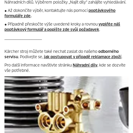
Náhradních dílů. Výběrem položky „Najít díly“ zahájíte vyhledávání.
● Až dokončíte výběr, kontaktujte nás pomocí
poptávkového
formuláře zde
.
● Případně přeskočte výše uvedené kroky a rovnou
vyplňte náš
poptávkový formulář a popište zde svůj požadavek
.
_____________________
Kärcher stroj můžete také nechat zaslat do našeho
odborného
servisu
. Podívejte se,
jak postupovat v případě reklamace zboží
.
Pro další informace navštivte stránku
Náhradní díly
, kde se dozvíte
vše potřebné.