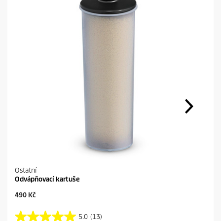
Ostatní
Odvápňovací kartuše
C
490 Kč
u
r
5.0
(13)
5