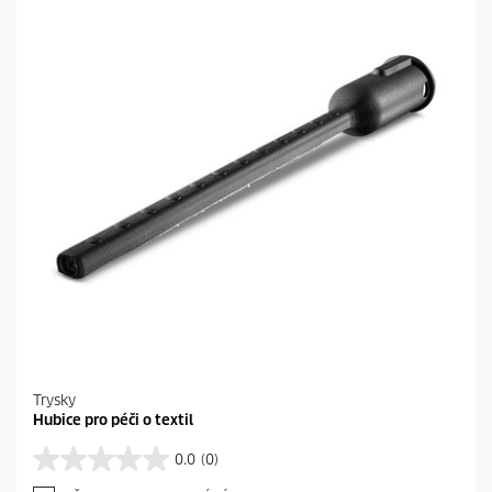
k
i
.
c
2
e
r
e
c
e
n
z
í
Trysky
Hubice pro péči o textil
0.0
(0)
0
.