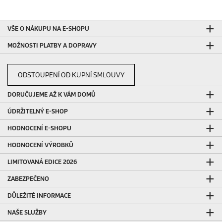
r
e
c
VŠE O NÁKUPU NA E-SHOPU
e
n
MOŽNOSTI PLATBY A DOPRAVY
z
í
ODSTOUPENÍ OD KUPNÍ SMLOUVY
DORUČUJEME AŽ K VÁM DOMŮ
ÚDRŽITELNÝ E-SHOP
HODNOCENÍ E-SHOPU
HODNOCENÍ VÝROBKŮ
LIMITOVANÁ EDICE 2026
ZABEZPEČENO
DŮLEŽITÉ INFORMACE
NAŠE SLUŽBY