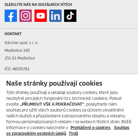
SLEDUJTE NÁS NA SOCIÁLNÍCH SÍTÍCH
KONTAKT
Kärcher spol. s r. o.
Modletice 193
251 01 Modletice
IČO: 48535761
DIČ: CZ48535761
Naše stránky používají cookies
ID datové schránky: ic4eqpk
Tyto stránky používají a ukládají soubory cookies, které jsou
nezbytné pro jejich fungování (tzv. technické cookies). Pokud
> Tiráž
zvolíte
„PŘIJMOUT VŠE A POKRAČOVAT“
, poskytnete nám
souhlas pro užití všech souborů cookies za účelem zkvalitnění
Zákaznická linka:
+420 323 555 555
našich služeb a přizpůsobení zobrazovaného obsahu a reklamy
E-mail:
info@karcher.cz
formou personalizovaných reklam i na webech třetích stran. Bližší
informace o cookies naleznete v
Prohlášení o cookies
.
Souhlas
Po-Pá: 8-17 hod.
se zpracováním osobních údajů
Tiráž