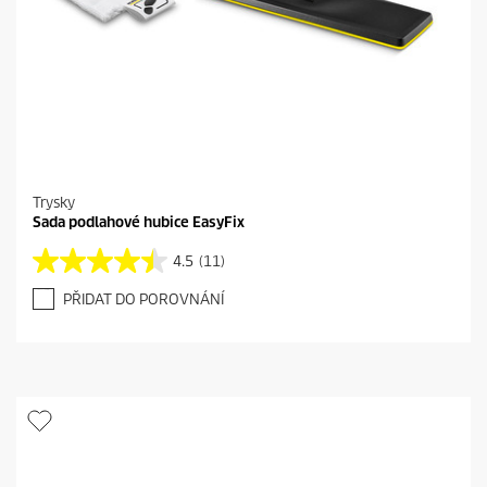
Trysky
Sada podlahové hubice EasyFix
4.5
(11)
4
.
PŘIDAT DO POROVNÁNÍ
5
z
5
h
v
ě
z
d
i
č