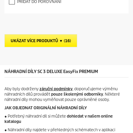
PŘIDAT DO POROVNÁNÍ
0
z
5
h
v
ě
z
UKÁZAT VÍCE PRODUKTŮ ▼ (16)
d
i
č
e
k
.
NÁHRADNÍ DÍLY SC 3 DELUXE
EasyFix
PREMIUM
Aby byly dodrženy
záruční podmínky
, doporučujeme výměnu
náhradních dílů provádět
pouze školenými odborníky
. Některé
náhradní díly mohou vyměňovat pouze oprávněné osoby.
JAK OBJEDNAT ORIGINÁLNÍ NÁHRADNÍ DÍLY
●
Potřebný náhradní díl si můžete
dohledat v našem online
katalogu
● Náhradní díly najdete v přehledných schématech v aplikaci