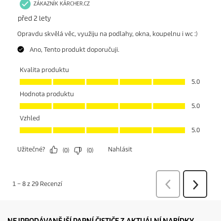
NEJPRODÁVANĚJŠÍ PARNÍ ČISTIČE Z AKTUÁLNÍ NABÍDKY