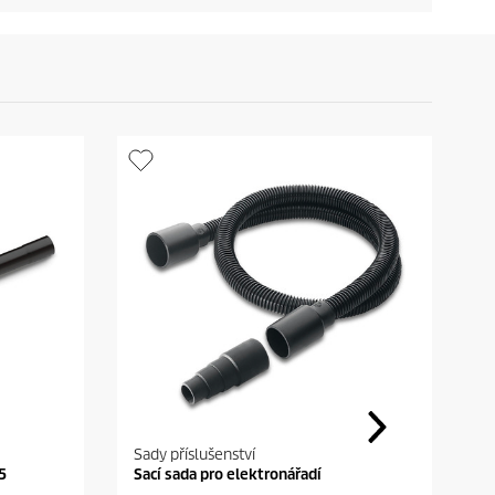
Sady příslušenství
Či
5
Sací sada pro elektronářadí
R