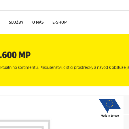
L
SLUŽBY
O NÁS
E-SHOP
.600 MP
uálního sortimentu. Příslušenství, čisticí prostředky a návod k obsluze js