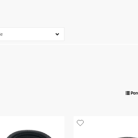
ie
Por