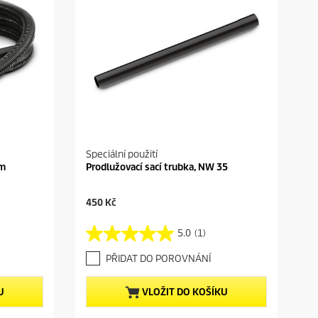
Speciální použití
5m
Prodlužovací sací trubka, NW 35
C
450 Kč
u
r
5.0
(1)
5
r
.
e
PŘIDAT DO POROVNÁNÍ
0
n
z
t
5
p
U
VLOŽIT DO KOŠÍKU
h
r
v
o