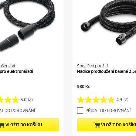
lušenství
Speciální použití
 pro elektronářadí
Hadice prodloužení balené 3,
C
980 Kč
u
r
5.0
(2)
4.9
(7)
4
r
.
e
AT DO POROVNÁNÍ
PŘIDAT DO POROVNÁNÍ
9
n
z
t
5
p
VLOŽIT DO KOŠÍKU
VLOŽIT DO KOŠÍK
h
r
v
o