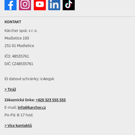
KONTAKT
Kärcher spol. s r. o.
Modletice 193
251 01 Modletice
IČO: 48535761
DIČ: CZ48535761
ID datové schránky: ic4eqpk
> Tiráž
Zákaznická linka:
+420 323 555 555
E-mail:
info@karcher.cz
Po-Pá: 8-17 hod.
> Více kontaktů