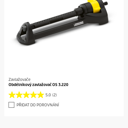
3
r
e
c
e
n
z
í
Zavlažovače
Obdélníkový zavlažovač OS 3.220
5.0
(2)
5
.
PŘIDAT DO POROVNÁNÍ
0
z
5
h