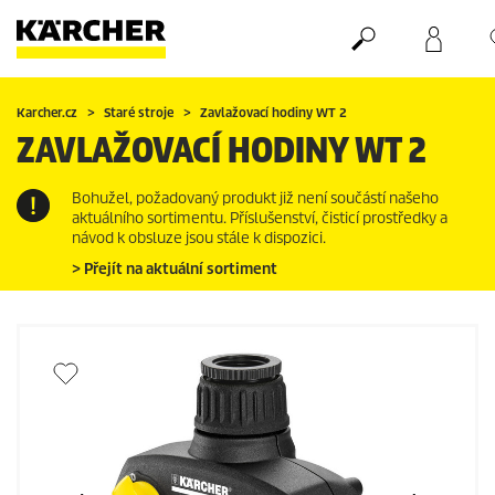
Nákupní košík
Seznam oblíbených produktů
Karcher.cz
Staré stroje
Zavlažovací hodiny WT 2
ZAVLAŽOVACÍ HODINY WT 2
Bohužel, požadovaný produkt již není součástí našeho
aktuálního sortimentu. Příslušenství, čisticí prostředky a
návod k obsluze jsou stále k dispozici.
> Přejít na aktuální sortiment