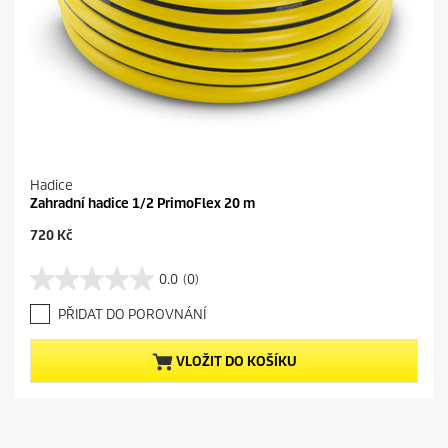
Hadice
Zahradní hadice 1/2 PrimoFlex 20 m
C
720 Kč
u
r
0.0
(0)
0
r
.
e
PŘIDAT DO POROVNÁNÍ
0
n
z
t
5
p
VLOŽIT DO KOŠÍKU
h
r
v
o
ě
d
z
u