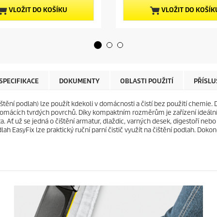
z
t
5
p
VLOŽIT DO KOŠÍKU
VLOŽIT DO KOŠÍK
h
r
v
o
ě
d
z
u
d
c
i
t
č
p
e
r
SPECIFIKACE
DOKUMENTY
OBLASTI POUŽITÍ
PŘÍSLU
k
i
.
c
ištění podlah) lze použít kdekoli v domácnosti a čistí bez použití chemie
5
e
h domácích tvrdých povrchů. Díky kompaktním rozměrům je zařízení ideáln
r
ta. Ať už se jedná o čištění armatur, dlaždic, varných desek, digestoří ne
e
odlah
EasyFix
lze praktický ruční parní čistič využít na čištění podlah. Do
c
e
n
z
í