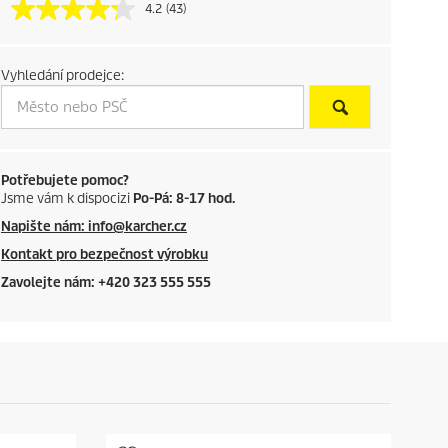
u
4.2
(43)
c
Vyhledání prodejce:
t
p
r
Potřebujete pomoc?
Jsme vám k dispocizi
Po-Pá: 8-17 hod.
i
Napište nám: info@karcher.cz
c
Kontakt pro bezpečnost výrobku
Zavolejte nám: +420 323 555 555
e