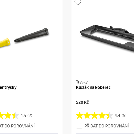
Trysky
er trysky
Kluzák na koberec
C
520 Kč
u
r
4.5
(2)
4.4
(5)
4
r
.
e
AT DO POROVNÁNÍ
PŘIDAT DO POROVNÁNÍ
4
n