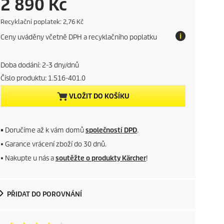
C
2 890 Kč
u
E
Recyklační poplatek: 2,76 Kč
c
Ceny uváděny včetně DPH a recyklačního poplatku
o
r
t
a
r
x
Doba dodání: 2-3 dny/dnů
Číslo produktu:
1.516-401.0
e
VLOŽIT DO KOŠÍKU
n
t
■
Doručíme až k vám domů
společností DPD
.
p
■ Garance vrácení zboží do 30 dnů.
■ Nakupte u nás a
soutěžte o produkty Kärcher
!
r
o
PŘIDAT DO POROVNÁNÍ
d