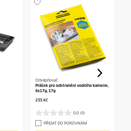
Odvápňovač
Prášek pro odstranění vodního kamene,
6x17g, 17g
C
235 Kč
u
r
0.0
(0)
0
r
.
e
PŘIDAT DO POROVNÁNÍ
0
n