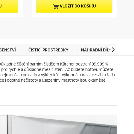
z
t
5
p
U
VLOŽIT DO KOŠÍKU
h
r
v
o
ě
d
z
u
d
c
i
t
č
p
e
r
ŠENSTVÍ
ČISTICÍ PROSTŘEDKY
NÁHRADNÍ DÍLY
RECE
k
i
.
c
. Důkladné čištění parním čističem Kärcher odstraní 99,999 %
e
í pro rychlé a důkladné mezičištění. Až budete hotovi, můžete
bo nejmenších prasklin a výklenků – výkonná pára a rozsáhlá řada
konce i odolné nečistoty a usazeniny mastnoty jsou okamžitě