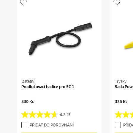
Ostatní
Trysky
Prodlužovací hadice pro SC 1
Sada Pow
C
C
830 Kč
325 Kč
u
u
r
r
4.7
(3)
4
4
r
r
.
.
e
e
PŘIDAT DO POROVNÁNÍ
PŘID
7
5
n
n