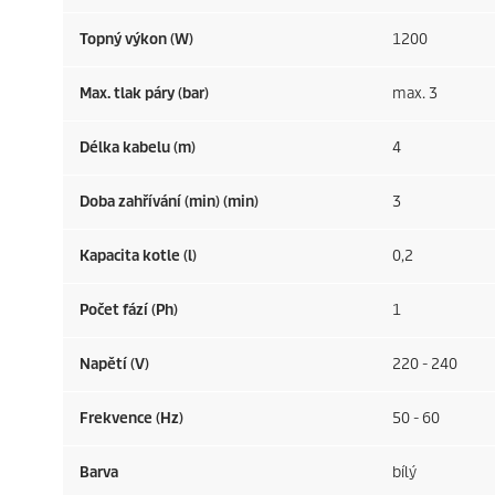
Topný výkon (W)
1200
Max. tlak páry (bar)
max. 3
Délka kabelu (m)
4
Doba zahřívání (min) (min)
3
Kapacita kotle (l)
0,2
Počet fází (Ph)
1
Napětí (V)
220 - 240
Frekvence (
Hz
)
50 - 60
Barva
bílý