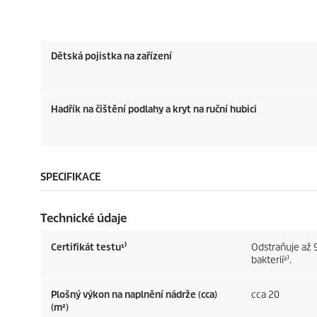
Dětská pojistka na zařízení
Hadřík na čištění podlahy a kryt na ruční hubici
SPECIFIKACE
Technické údaje
Certifikát testu¹⁾
Odstraňuje až 9
bakterií²⁾.
Plošný výkon na naplnění nádrže (cca)
cca 20
(m²)