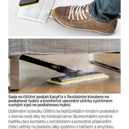
Sada na čištění podlah
EasyFix
s flexibilním kloubem na
podlahové hubici a komfortní upevnění utěrky systémem
suchých zipů na podlahovou hubici
Optimální výsledky čištění na nejrůznějších tvrdých podlahách
v domácnosti díky technologii lamel Bezkontaktní výměna
hadříku bez kontaktu s nečistotami a pohodlné připevnění
čisticí utěrky na podlahu díky systému s háčkem a smyčkou.