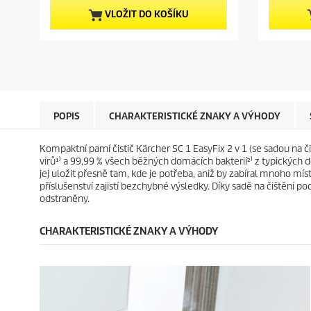
z
z
t
t
5
5
p
p
VLOŽIT DO KOŠÍKU
h
h
r
r
v
v
o
o
ě
ě
d
d
z
z
u
u
d
d
c
c
i
i
t
t
č
č
p
p
e
e
r
r
POPIS
CHARAKTERISTICKÉ ZNAKY A VÝHODY
k
k
i
i
.
.
c
c
Kompaktní parní čistič Kärcher SC 1
EasyFix
2 v 1 (se sadou na č
3
2
e
e
virů¹⁾ a 99,99 % všech běžných domácích bakterií²⁾ z typickýc
r
r
jej uložit přesně tam, kde je potřeba, aniž by zabíral mnoho mís
e
e
příslušenství zajistí bezchybné výsledky. Díky sadě na čištění p
c
c
odstraněny.
e
e
n
n
z
z
CHARAKTERISTICKÉ ZNAKY A VÝHODY
í
í