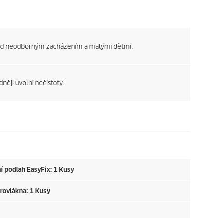
ed neodborným zacházením a malými dětmi.
dněji uvolní nečistoty.
ní podlah
EasyFix
: 1 Kusy
krovlákna: 1 Kusy