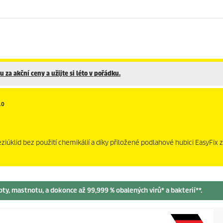
 za akční ceny a užijte si léto v pořádku.
10
eziúklid bez použití chemikálií a díky přiložené podlahové hubici
EasyFix
z
oty, mastnotu, a dokonce až 99,999 % obalených virů* a bakterií**.