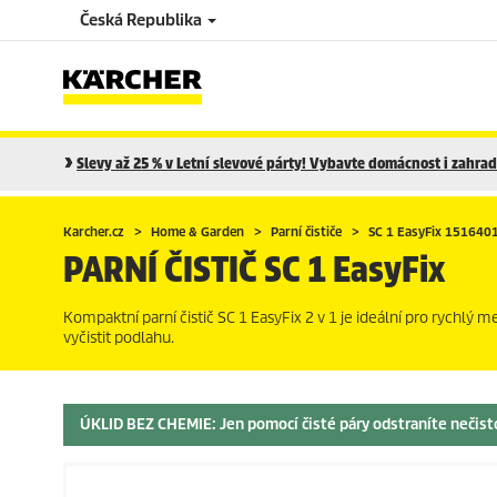
Česká Republika
Slevy až 25 % v Letní slevové párty! Vybavte domácnost i zahradu
Karcher.cz
Home & Garden
Parní čističe
SC 1
EasyFix
151640
PARNÍ ČISTIČ SC 1
EasyFix
Kompaktní parní čistič SC 1
EasyFix
2 v 1 je ideální pro rychlý m
vyčistit podlahu.
ÚKLID BEZ CHEMIE
: Jen pomocí čisté páry odstraníte nečist