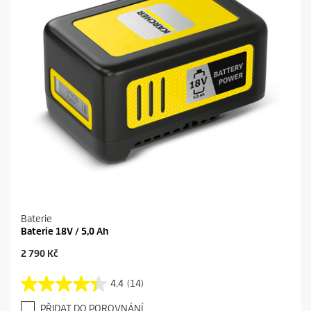
1
e
2
r
e
c
e
n
z
í
Baterie
Baterie 18V / 5,0 Ah
C
2 790 Kč
u
r
4.4
(14)
4
r
.
e
PŘIDAT DO POROVNÁNÍ