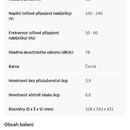
Napětí (síťové připojení nabíječky)
100 - 240
(V)
Frekvence (síťové připojení
50 - 60
nabíječky) (
Hz
)
Hladina akustického výkonu (dB(A))
78
Barva
Černá
Hmotnost bez příslušenství (kg)
3,9
Hmotnost včetně obalu (kg)
6,6
Rozměry (D x Š x V) (mm)
328 x 343 x 431
Obsah balení