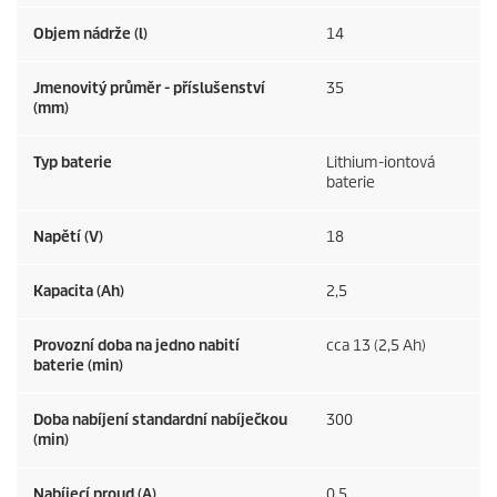
Objem nádrže (l)
14
Jmenovitý průměr - příslušenství
35
(mm)
Typ baterie
Lithium-iontová
baterie
Napětí (V)
18
Kapacita (Ah)
2,5
Provozní doba na jedno nabití
cca 13 (2,5 Ah)
baterie (min)
Doba nabíjení standardní nabíječkou
300
(min)
Nabíjecí proud (A)
0,5