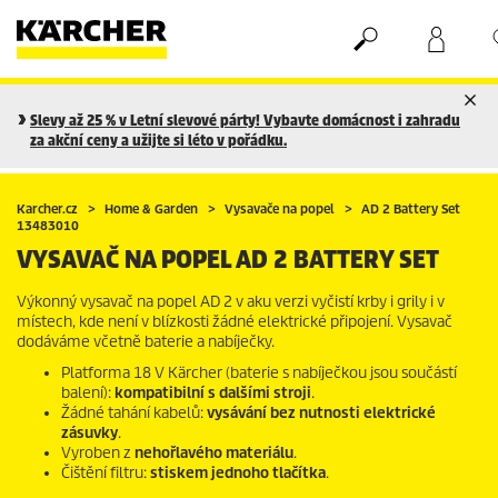
Nákupní košík
Seznam oblíbených produktů
Slevy až 25 % v Letní slevové párty! Vybavte domácnost i zahradu
za akční ceny a užijte si léto v pořádku.
Karcher.cz
Home & Garden
Vysavače na popel
AD 2 Battery Set
13483010
VYSAVAČ NA POPEL AD 2 BATTERY SET
Výkonný vysavač na popel AD 2 v aku verzi vyčistí krby i grily i v
místech, kde není v blízkosti žádné elektrické připojení. Vysavač
dodáváme včetně baterie a nabíječky.
Platforma 18 V Kärcher (baterie s nabíječkou jsou součástí
balení):
kompatibilní s dalšími stroji
.
Žádné tahání kabelů:
vysávání bez nutnosti elektrické
zásuvky
.
Vyroben z
nehořlavého materiálu
.
Čištění filtru:
stiskem jednoho tlačítka
.