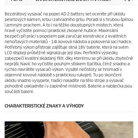
k
i
.
c
Bezdrátový vysavač na popel AD 2 battery set oceníte při úklidu
8
e
peletových kamen, krbu i zahradního grilu. Poradí si s hrubou špínou
r
i jemným prachem. A to i na těžko doustupných místech, která
e
hravě vyčistíte pomocí praktické zkosené hubice. Maximální
c
bezpečí při práci s popelem pak zaručuje konstrukce z kvalitních
e
nehořlavých materiálů - 14l kovová nádoba a pokovená sací hadice.
n
Potřebný výkon přístroje zajišťuje silná 18V baterie, která na svém
z
LCD displeji průběžně signalizuje její stav. Perfektní výsledky
í
zabezpečí kvalitní skládaný filtr, díky kterému se při úklidu zbytečně
nepráší. Navíc ho vyčistíte pouhým stiskem tlačítka, čímž snadno a
rychlo navrátíte vysacači výkon. Vysáté nečistoty se hromadí v
objemné kovové nádobě s praktickou rukojetí. Tu po skončení
úklidu snadno vysypete, hadici nasadíte na tělo stroje a vysavač
pohodlně uskladníte i v zaplněné místnosti. Baterie a nabíječka jsou
součástí balení.
CHARAKTERISTICKÉ ZNAKY A VÝHODY