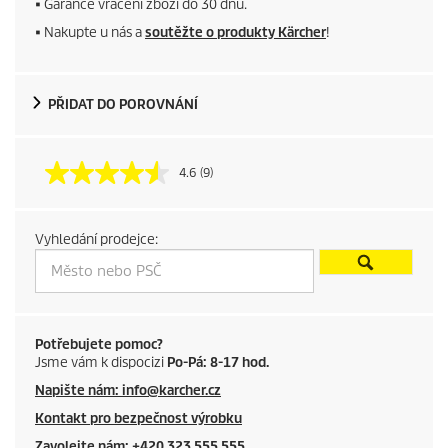
■ Garance vrácení zboží do 30 dnů.
r
■ Nakupte u nás a
soutěžte o produkty Kärcher
!
o
d
PŘIDAT DO POROVNÁNÍ
u
4.6
(9)
c
t
Vyhledání prodejce:
p
r
i
Potřebujete pomoc?
Jsme vám k dispocizi
Po-Pá: 8-17 hod.
c
Napište nám: info@karcher.cz
Kontakt pro bezpečnost výrobku
e
Zavolejte nám: +420 323 555 555