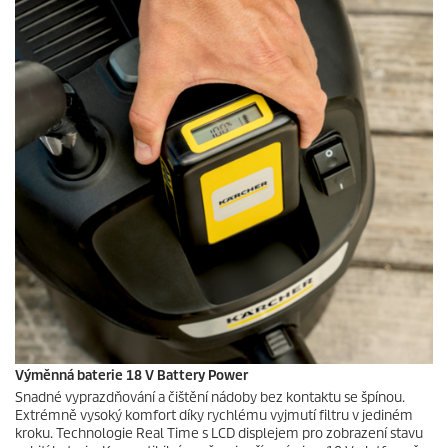
Výměnná baterie 18 V Battery Power
Snadné vyprazdňování a čištění nádoby bez kontaktu se špínou.
Extrémně vysoký komfort díky rychlému vyjmutí filtru v jediném
kroku. Technologie Real Time s LCD displejem pro zobrazení stavu