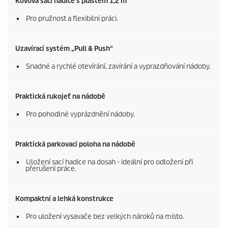
Kovová sací hadice s pláštěm 1,2 m
Pro pružnost a flexibilní práci.
Uzavírací systém „Pull & Push“
Snadné a rychlé otevírání, zavírání a vyprazdňování nádoby.
Praktická rukojeť na nádobě
Pro pohodlné vyprázdnění nádoby.
Praktická parkovací poloha na nádobě
Uložení sací hadice na dosah - ideální pro odložení při
přerušení práce.
Kompaktní a lehká konstrukce
Pro uložení vysavače bez velkých nároků na místo.