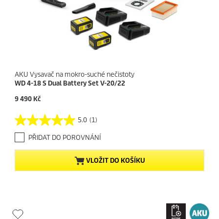
AKU Vysavač na mokro-suché nečistoty
WD 4-18 S Dual Battery Set V-20/22
C
9 490 Kč
u
r
5.0
(1)
5
r
.
e
PŘIDAT DO POROVNÁNÍ
0
n
z
t
5
p
VLOŽIT DO KOŠÍKU
h
r
v
o
ě
d
z
u
d
c
i
t