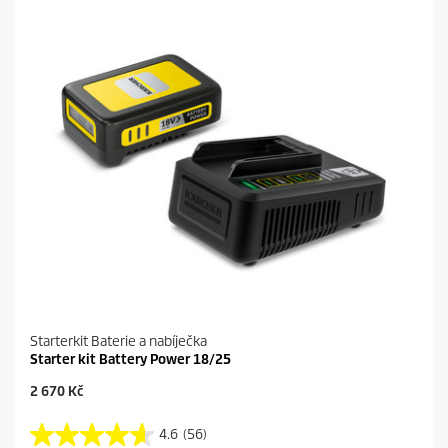
.
c
2
e
r
e
c
e
n
z
í
Starterkit Baterie a nabíječka
Starter kit Battery Power 18/25
C
2 670 Kč
u
r
4.6
(56)
4
r