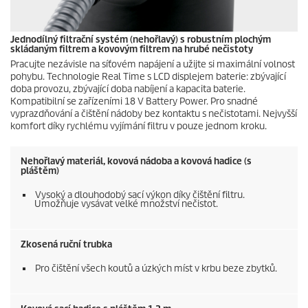
Jednodílný filtrační systém (nehořlavý) s robustním plochým
skládaným filtrem a kovovým filtrem na hrubé nečistoty
Pracujte nezávisle na síťovém napájení a užijte si maximální volnost
pohybu. Technologie Real Time s LCD displejem baterie: zbývající
doba provozu, zbývající doba nabíjení a kapacita baterie.
Kompatibilní se zařízeními 18 V Battery Power. Pro snadné
vyprazdňování a čištění nádoby bez kontaktu s nečistotami. Nejvyšší
komfort díky rychlému vyjímání filtru v pouze jednom kroku.
Nehořlavý materiál, kovová nádoba a kovová hadice (s
pláštěm)
Vysoký a dlouhodobý sací výkon díky čištění filtru.
Umožňuje vysávat velké množství nečistot.
Zkosená ruční trubka
Pro čištění všech koutů a úzkých míst v krbu beze zbytků.