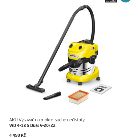
č
p
e
r
k
i
.
c
1
e
r
e
c
e
n
z
e
AKU Vysavač na mokro-suché nečistoty
WD 4-18 S Dual V-20/22
C
4 490 Kč