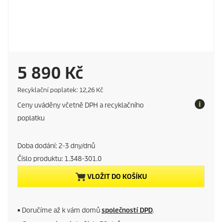
C
5 890 Kč
u
E
Recyklační poplatek: 12,26 Kč
c
Ceny uváděny včetně DPH a recyklačního
o
r
t
poplatku
a
r
x
Doba dodání: 2-3 dny/dnů
e
Číslo produktu:
1.348-301.0
n
VLOŽIT DO KOŠÍKU
t
p
■
Doručíme až k vám domů
společností DPD
.