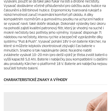
vysávání, použít se dá také jako fukar na listí a drobné nečistoty.
e
Vysavač dodáváme včetně příslušenství pro údržbu auta: hubice na
c
čalounění a štěrbinové hubice. Ergonomicky tvarovaná rukojeť a
e
nízká hmotnost zaručí maximální komfort při úklidu. A díky
n
kompaktním rozměrům a gumovému poutku na uchycení hadice
z
se vysavač navíc také dobře skladuje. Dokonalé výsledky bez úkoru
í
na pohodlí zajistí kvalitní patronový filtr, který je vhodný na suché i
mokré nečistoty bez potřeby jeho výměny. Vysavač disponuje 7l
nádobou na nečistoty, kterou rychle a bezpečně vyprázdníte díky
systému "Pull & Push". Vysavač pohání 18V li-on baterie Kärcher, na
které si můžete kdykoliv zkontrolovat zbývající čas baterie v
minutách. Snadno si tak naplánujete úklid. Na jedno nabití
zvládnete vysávat 10–20 min (pro delší výdrž je třeba zvolit baterii o
vyšší kapacitě 5,0 Ah). Baterie i nabíječky jsou kompatibilní i s dalšími
aku produkty Kärcher o platformě 18 V. Baterie ani nabíječka nejsou
součástí tohoto balení.
CHARAKTERISTICKÉ ZNAKY A VÝHODY