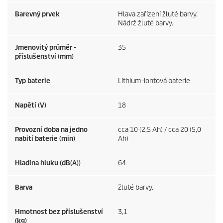
Barevný prvek
Hlava zařízení žluté barvy.
Nádrž žluté barvy.
Jmenovitý průměr -
35
příslušenství (mm)
Typ baterie
Lithium-iontová baterie
Napětí (V)
18
Provozní doba na jedno
cca 10 (2,5 Ah) / cca 20 (5,0
nabití baterie (min)
Ah)
Hladina hluku (dB(A))
64
Barva
žluté barvy.
Hmotnost bez příslušenství
3,1
(kg)