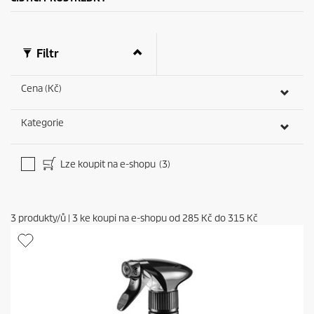
c
e
n
z
Filtr
í
Cena (Kč)
Kategorie
Lze koupit na e-shopu
(3)
3
produkty/ů
|
3
ke koupi na e-shopu od
285 Kč
do
315 Kč