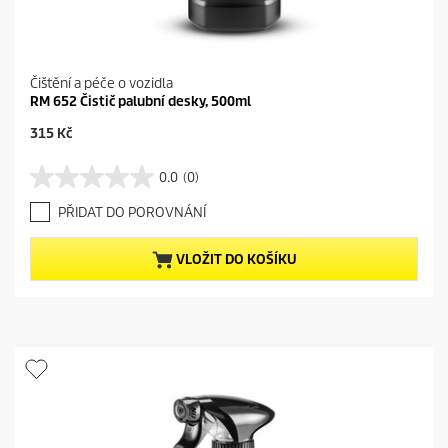
Čištění a péče o vozidla
RM 652 Čistič palubní desky, 500ml
C
315 Kč
u
r
0.0
(0)
0
r
.
e
PŘIDAT DO POROVNÁNÍ
0
n
z
t
5
p
VLOŽIT DO KOŠÍKU
h
r
v
o
ě
d
z
u
d
c
i
t
č
p
e
r
k
i
.
c