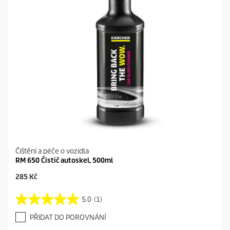
Čištění a péče o vozidla
RM 650 Čistič autoskel, 500ml
C
285 Kč
u
r
5.0
(1)
5
r
.
e
PŘIDAT DO POROVNÁNÍ
0
n