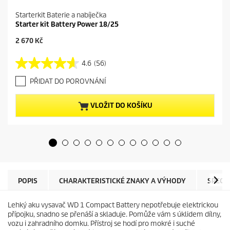
Starterkit Baterie a nabíječka
Starter kit Battery Power 18/25
C
2 670 Kč
u
r
4.6
(56)
4
r
.
e
PŘIDAT DO POROVNÁNÍ
6
n
z
t
5
p
VLOŽIT DO KOŠÍKU
h
r
v
o
ě
d
z
u
d
c
i
t
č
p
e
r
POPIS
CHARAKTERISTICKÉ ZNAKY A VÝHODY
SPECI
k
i
.
c
Lehký aku vysavač WD 1 Compact Battery nepotřebuje elektrickou
5
e
přípojku, snadno se přenáší a skladuje. Pomůže vám s úklidem dílny,
6
vozu i zahradního domku. Přístroj se hodí pro mokré i suché
r