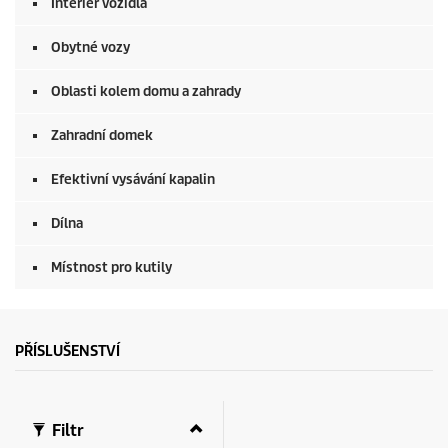
Interiér vozidla
f
0
s
Obytné vozy
e
c
o
Oblasti kolem domu a zahrady
n
d
Zahradní domek
s
Efektivní vysávání kapalin
Dílna
Místnost pro kutily
PŘÍSLUŠENSTVÍ
Filtr