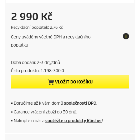
C
2 990 Kč
u
E
Recyklační poplatek: 2,76 Kč
c
Ceny uváděny včetně DPH a recyklačního
o
r
t
poplatku
a
r
x
Doba dodání: 2-3 dny/dnů
e
Číslo produktu:
1.198-300.0
n
VLOŽIT DO KOŠÍKU
t
p
■
Doručíme až k vám domů
společností DPD
.
■ Garance vrácení zboží do 30 dnů.
r
■ Nakupte u nás a
soutěžte o produkty Kärcher
!
o