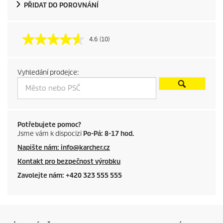
d
PŘIDAT DO POROVNÁNÍ
u
4.6
(10)
c
t
Vyhledání prodejce:
p
r
i
Potřebujete pomoc?
Jsme vám k dispocizi
Po-Pá: 8-17 hod.
c
Napište nám: info@karcher.cz
Kontakt pro bezpečnost výrobku
e
Zavolejte nám: +420 323 555 555