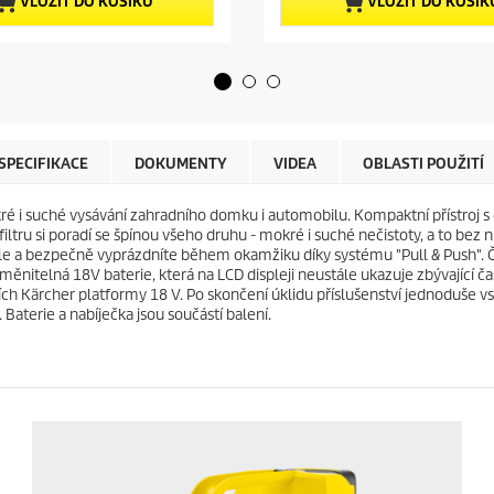
p
VLOŽIT DO KOŠÍKU
VLOŽIT DO KOŠÍK
h
r
v
o
ě
d
z
u
d
c
i
t
č
p
e
r
SPECIFIKACE
DOKUMENTY
VIDEA
OBLASTI POUŽITÍ
k
i
.
c
 i suché vysávání zahradního domku i automobilu. Kompaktní přístroj s 
7
e
tru si poradí se špínou všeho druhu - mokré i suché nečistoty, a to bez nutn
r
le a bezpečně vyprázdníte během okamžiku díky systému "Pull & Push". Či
e
yměnitelná 18V baterie, která na LCD displeji neustále ukazuje zbývající 
c
ojích Kärcher platformy 18 V. Po skončení úklidu příslušenství jednoduše v
e
aterie a nabíječka jsou součástí balení.
n
z
í