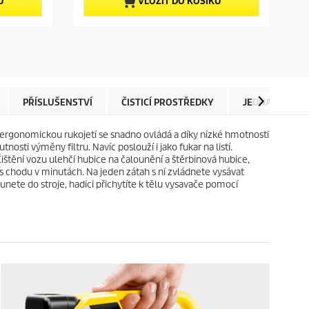
p
U
VLOŽIT DO KOŠÍKU
h
r
v
o
ě
d
z
u
d
c
i
t
č
p
e
r
PŘÍSLUŠENSTVÍ
ČISTICÍ PROSTŘEDKY
JEDNA BATERI
k
i
.
c
ergonomickou rukojetí se snadno ovládá a díky nízké hmotnosti
1
e
osti výměny filtru. Navíc poslouží i jako fukar na listí.
9
štění vozu ulehčí hubice na čalounění a štěrbinová hubice,
r
čas chodu v minutách. Na jeden zátah s ní zvládnete vysávat
e
sunete do stroje, hadici přichytíte k tělu vysavače pomocí
c
e
n
z
í