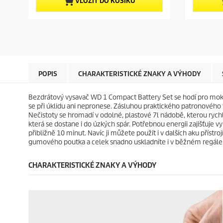
p
p
VLOŽIT DO KOŠÍKU
h
h
r
r
v
v
o
o
ě
ě
d
d
z
z
u
u
d
d
c
c
i
i
t
t
č
č
p
p
e
e
r
r
POPIS
CHARAKTERISTICKÉ ZNAKY A VÝHODY
k
k
i
i
.
.
c
c
Bezdrátový vysavač WD 1 Compact Battery Set se hodí pro mokré
1
e
e
se při úklidu ani nepronese. Zásluhou praktického patronového fil
4
Nečistoty se hromadí v odolné, plastové 7l nádobě, kterou rych
r
která se dostane i do úzkých spár. Potřebnou energii zajišťuje v
e
přibližně 10 minut. Navíc ji můžete použít i v dalších aku přístr
c
gumového poutka a celek snadno uskladníte i v běžném regále. B
e
n
z
CHARAKTERISTICKÉ ZNAKY A VÝHODY
í