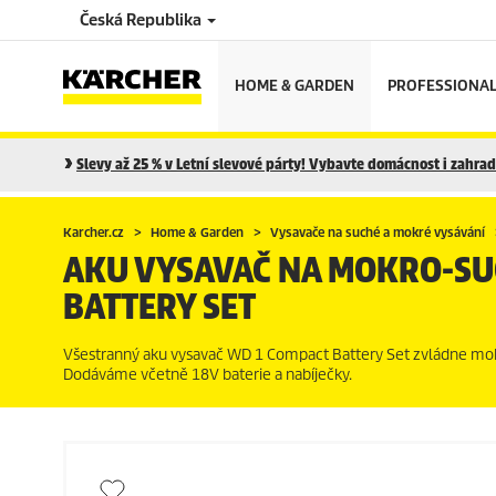
Česká Republika
HOME & GARDEN
PROFESSIONA
Slevy až 25 % v Letní slevové párty! Vybavte domácnost i zahradu
Karcher.cz
Home & Garden
Vysavače na suché a mokré vysávání
AKU VYSAVAČ NA MOKRO-SU
BATTERY SET
Všestranný aku vysavač WD 1 Compact Battery Set zvládne mokré 
Dodáváme včetně 18V baterie a nabíječky.