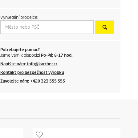
c
Vyhledání prodejce:
t
p
r
Potřebujete pomoc?
Jsme vám k dispocizi
Po-Pá: 8-17 hod.
i
Napište nám: info@karcher.cz
c
Kontakt pro bezpečnost výrobku
Zavolejte nám: +420 323 555 555
e