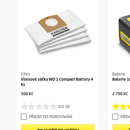
Filtry
Baterie
Vliesové sáčky WD 1 Compact Battery 4
Baterie 1
ks
C
C
500 Kč
2 790 Kč
u
u
r
r
0.0
(0)
0
4
r
r
.
.
e
e
PŘIDAT DO POROVNÁNÍ
PŘID
0
4
n
n
z
z
t
t
5
5