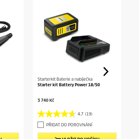
Starterkit Baterie a nabíječka
Starter kit Battery Power 18/50
C
3 740 Kč
u
r
4.7
(19)
4
r
.
e
PŘIDAT DO POROVNÁNÍ
7
n
z
t
5