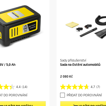
Sady příslušenství
8V / 5,0 Ah
Sada na čistění automobilů
C
2 080 Kč
u
r
4.4
(14)
4.7
(7)
4
r
.
e
AT DO POROVNÁNÍ
PŘIDAT DO POROVNÁNÍ
7
n
z
t
5