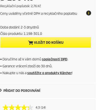
u
E
Recyklační poplatek: 2,76 Kč
c
Ceny uváděny včetně DPH a recyklačního poplatku
o
r
t
a
r
x
Doba dodání: 2-3 dny/dnů
Číslo produktu:
1.198-301.0
e
VLOŽIT DO KOŠÍKU
n
t
■
Doručíme až k vám domů
společností DPD
.
p
■ Garance vrácení zboží do 30 dnů.
■ Nakupte u nás a
soutěžte o produkty Kärcher
!
r
o
PŘIDAT DO POROVNÁNÍ
d
u
4.3
(14)