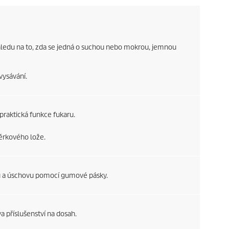
ohledu na to, zda se jedná o suchou nebo mokrou, jemnou
vysávání.
raktická funkce fukaru.
těrkového lože.
u a úschovu pomocí gumové pásky.
 příslušenství na dosah.