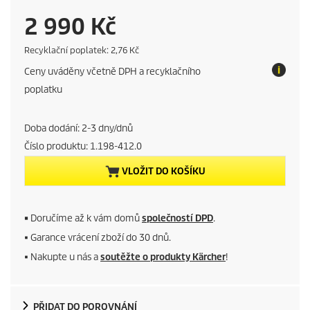
C
2 990 Kč
u
E
Recyklační poplatek: 2,76 Kč
c
Ceny uváděny včetně DPH a recyklačního
o
r
t
poplatku
a
r
x
Doba dodání: 2-3 dny/dnů
e
Číslo produktu:
1.198-412.0
n
VLOŽIT DO KOŠÍKU
t
p
■
Doručíme až k vám domů
společností DPD
.
■ Garance vrácení zboží do 30 dnů.
r
■ Nakupte u nás a
soutěžte o produkty Kärcher
!
o
d
PŘIDAT DO POROVNÁNÍ