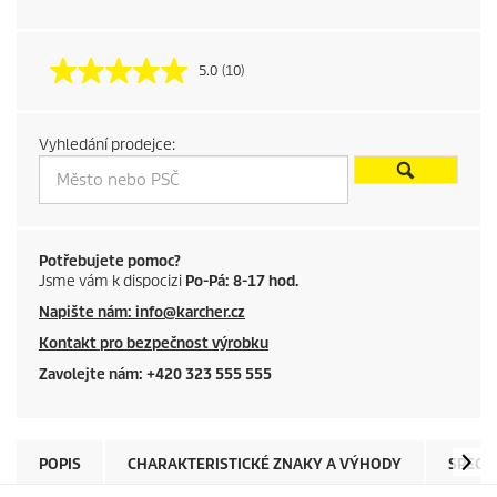
u
5.0
(10)
c
t
Vyhledání prodejce:
p
r
i
Potřebujete pomoc?
Jsme vám k dispocizi
Po-Pá: 8-17 hod.
c
Napište nám: info@karcher.cz
Kontakt pro bezpečnost výrobku
e
Zavolejte nám: +420 323 555 555
POPIS
CHARAKTERISTICKÉ ZNAKY A VÝHODY
SPECI