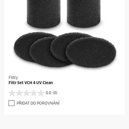
Filtry
Filtr Set VCH 4 UV Clean
0.0
(0)
0
.
PŘIDAT DO POROVNÁNÍ
0
z
5
h
v