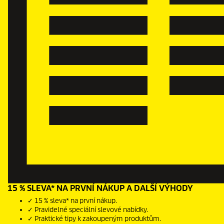
15 % SLEVA* NA PRVNÍ NÁKUP A DALŠÍ VÝHODY
✓ 15 % sleva* na první nákup.
✓ Pravidelné speciální slevové nabídky.
✓ Praktické tipy k zakoupeným produktům.