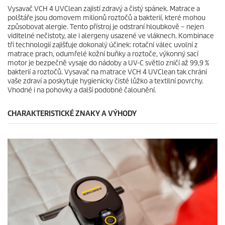
Vysavač VCH 4 UVClean zajistí zdravý a čistý spánek. Matrace a
polštáře jsou domovem milionů roztočů a bakterií, které mohou
způsobovat alergie. Tento přístroj je odstraní hloubkově – nejen
viditelné nečistoty, ale i alergeny usazené ve vláknech. Kombinace
tří technologií zajišťuje dokonalý účinek: rotační válec uvolní z
matrace prach, odumřelé kožní buňky a roztoče, výkonný sací
motor je bezpečně vysaje do nádoby a UV-C světlo zničí až 99,9 %
bakterií a roztočů. Vysavač na matrace VCH 4 UVClean tak chrání
vaše zdraví a poskytuje hygienicky čisté lůžko a textilní povrchy.
Vhodné i na pohovky a další podobné čalounění.
CHARAKTERISTICKÉ ZNAKY A VÝHODY