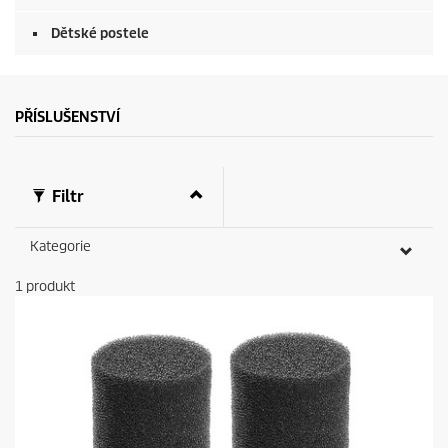
e
c
o
Dětské postele
n
d
s
PŘÍSLUŠENSTVÍ
Filtr
Kategorie
1
produkt