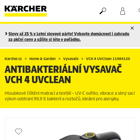
Nákupní košík
Seznam oblíbených produktů
Slevy až 25 % v Letní slevové párty! Vybavte domácnost i zahradu
za akční ceny a užijte si léto v pořádku.
Karcher.cz
Home & Garden
Vysavače
VCH 4 UVClean 11984120
ANTIBAKTERIÁLNÍ VYSAVAČ
VCH 4 UVCLEAN
Hloubkové čištění matrací a textilií – UV-C světlo, vibrace a silný sací
výkon odstraní 99,9 % bakterií a roztočů, ideální pro alergiky.