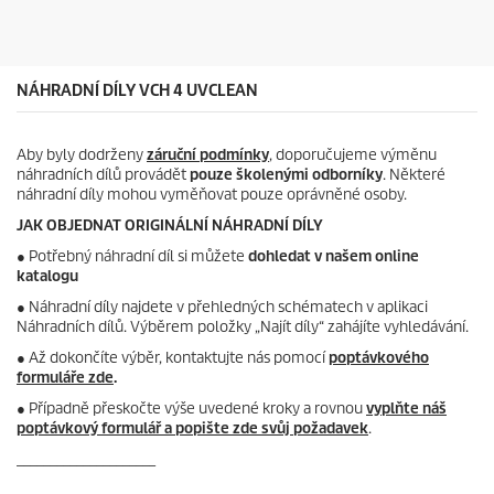
ě
z
d
i
č
NÁHRADNÍ DÍLY VCH 4 UVCLEAN
e
k
.
Aby byly dodrženy
záruční podmínky
, doporučujeme výměnu
náhradních dílů provádět
pouze školenými odborníky
. Některé
náhradní díly mohou vyměňovat pouze oprávněné osoby.
JAK OBJEDNAT ORIGINÁLNÍ NÁHRADNÍ DÍLY
●
Potřebný náhradní díl si můžete
dohledat v našem online
katalogu
● Náhradní díly najdete v přehledných schématech v aplikaci
Náhradních dílů. Výběrem položky „Najít díly“ zahájíte vyhledávání.
● Až dokončíte výběr, kontaktujte nás pomocí
poptávkového
formuláře zde
.
● Případně přeskočte výše uvedené kroky a rovnou
vyplňte náš
poptávkový formulář a popište zde svůj požadavek
.
_____________________