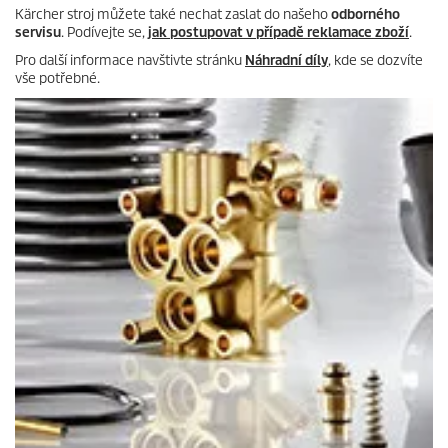
Kärcher stroj můžete také nechat zaslat do našeho
odborného
servisu
. Podívejte se,
jak postupovat v případě reklamace zboží
.
Pro další informace navštivte stránku
Náhradní díly
, kde se dozvíte
vše potřebné.