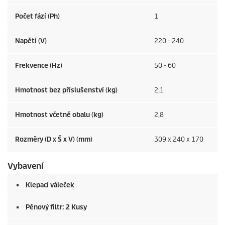
Počet fází (Ph)
1
Napětí (V)
220 - 240
Frekvence (
Hz
)
50 - 60
Hmotnost bez příslušenství (kg)
2,1
Hmotnost včetně obalu (kg)
2,8
Rozměry (D x Š x V) (mm)
309 x 240 x 170
Vybavení
Klepací váleček
Pěnový filtr: 2 Kusy