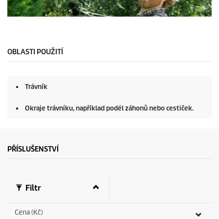
c
o
n
0
d
s
s
e
c
o
OBLASTI POUŽITÍ
n
d
s
o
Trávník
f
0
s
Okraje trávníku, například podél záhonů nebo cestiček.
e
c
o
n
d
PŘÍSLUŠENSTVÍ
s
Filtr
Cena (Kč)