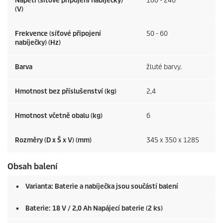
Napětí (síťové připojení nabíječky)
100 - 240
(V)
Frekvence (síťové připojení
50 - 60
nabíječky) (
Hz
)
Barva
žluté barvy.
Hmotnost bez příslušenství (kg)
2,4
Hmotnost včetně obalu (kg)
6
Rozměry (D x Š x V) (mm)
345 x 350 x 1285
Obsah balení
Varianta: Baterie a nabíječka jsou součástí balení
Baterie: 18 V / 2,0 Ah Napájecí baterie (2 ks)