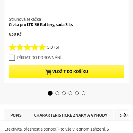
Strunová sekačka
Cívka pro LTR 36 Battery, sada 3 ks
C
630 Kč
u
r
5.0
(3)
5
r
.
e
PŘIDAT DO POROVNÁNÍ
0
n
z
t
5
p
VLOŽIT DO KOŠÍKU
h
r
v
o
ě
d
z
u
d
c
i
t
č
p
e
r
POPIS
CHARAKTERISTICKÉ ZNAKY A VÝHODY
SPECI
k
i
.
c
Efektivita, přesnost a pohodlí - to vše v jednom zařízení. S
3
e