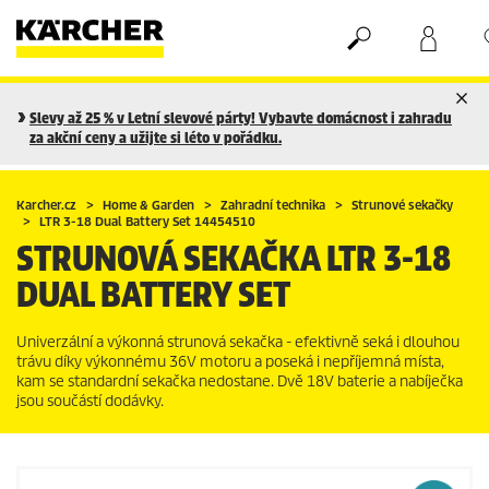
Nákupní košík
Seznam oblíbených produktů
Slevy až 25 % v Letní slevové párty! Vybavte domácnost i zahradu
za akční ceny a užijte si léto v pořádku.
Karcher.cz
Home & Garden
Zahradní technika
Strunové sekačky
LTR 3-18 Dual Battery Set 14454510
STRUNOVÁ SEKAČKA LTR 3-18
DUAL BATTERY SET
Univerzální a výkonná strunová sekačka - efektivně seká i dlouhou
trávu díky výkonnému 36V motoru a poseká i nepříjemná místa,
kam se standardní sekačka nedostane. Dvě 18V baterie a nabíječka
jsou součástí dodávky.