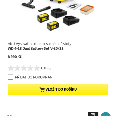
AKU Vysavač na mokro-suché nečistoty
WD 4-18 Dual Battery Set V-20/22
C
8 990 Kč
u
r
0.0
(0)
0
r
.
e
PŘIDAT DO POROVNÁNÍ
0
n
z
t
5
p
VLOŽIT DO KOŠÍKU
h
r
v
o
ě
d
z
u
d
c