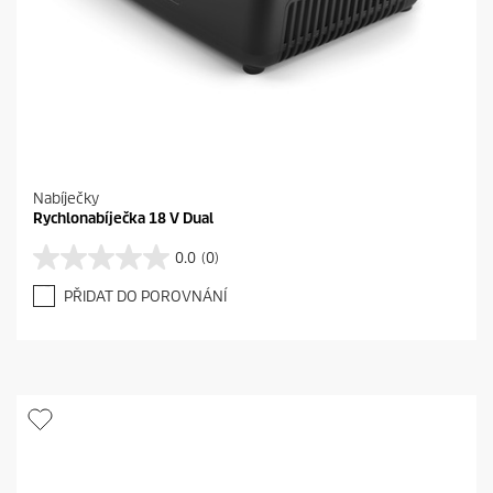
í
Nabíječky
Rychlonabíječka 18 V Dual
0.0
(0)
0
.
PŘIDAT DO POROVNÁNÍ
0
z
5
h
v
ě
z
d
i
č