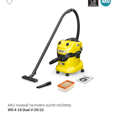
i
t
č
p
e
r
k
i
.
c
e
AKU Vysavač na mokro-suché nečistoty
WD 4-18 Dual V-20/22