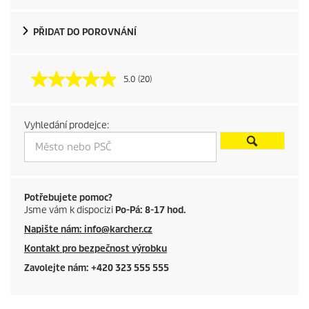
o
d
PŘIDAT DO POROVNÁNÍ
u
5.0
(20)
c
t
Vyhledání prodejce:
p
r
i
Potřebujete pomoc?
Jsme vám k dispocizi
Po-Pá: 8-17 hod.
c
Napište nám: info@karcher.cz
Kontakt pro bezpečnost výrobku
e
Zavolejte nám: +420 323 555 555