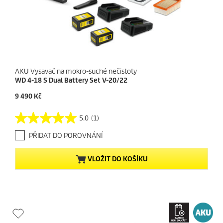
AKU Vysavač na mokro-suché nečistoty
WD 4-18 S Dual Battery Set V-20/22
C
9 490 Kč
u
r
5.0
(1)
5
r
.
e
PŘIDAT DO POROVNÁNÍ
0
n
z
t
5
p
VLOŽIT DO KOŠÍKU
h
r
v
o
ě
d
z
u
d
c
i
t
č
p