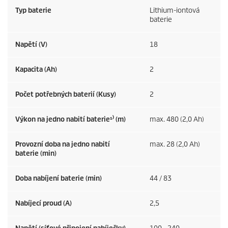
Typ baterie
Lithium-iontová
baterie
Napětí (V)
18
Kapacita (Ah)
2
Počet potřebných baterií (Kusy)
2
Výkon na jedno nabití baterie¹⁾ (m)
max. 480 (2,0 Ah)
Provozní doba na jedno nabití
max. 28 (2,0 Ah)
baterie (min)
Doba nabíjení baterie (min)
44 / 83
Nabíjecí proud (A)
2,5