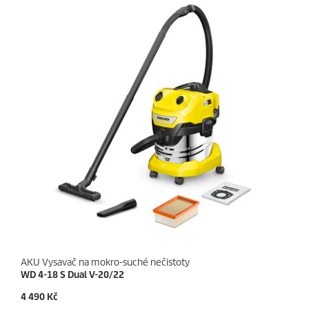
e
r
k
i
.
c
1
e
r
e
c
e
n
z
e
AKU Vysavač na mokro-suché nečistoty
WD 4-18 S Dual V-20/22
C
4 490 Kč
u