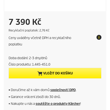
C
7 390 Kč
u
E
Recyklační poplatek: 2,76 Kč
c
Ceny uváděny včetně DPH a recyklačního
o
r
t
poplatku
a
r
x
Doba dodání: 2-3 dny/dnů
e
Číslo produktu:
1.445-451.0
n
VLOŽIT DO KOŠÍKU
t
p
■
Doručíme až k vám domů
společností DPD
.
■ Garance vrácení zboží do 30 dnů.
r
■ Nakupte u nás a
soutěžte o produkty Kärcher
!