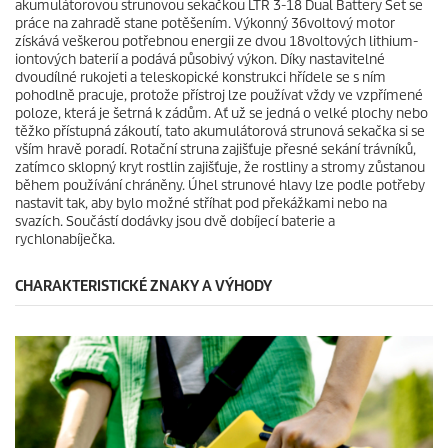
akumulátorovou strunovou sekačkou LTR 3-18 Dual Battery Set se
r
práce na zahradě stane potěšením. Výkonný 36voltový motor
e
získává veškerou potřebnou energii ze dvou 18voltových lithium-
c
iontových baterií a podává působivý výkon. Díky nastavitelné
e
dvoudílné rukojeti a teleskopické konstrukci hřídele se s ním
n
pohodlně pracuje, protože přístroj lze používat vždy ve vzpřímené
z
poloze, která je šetrná k zádům. Ať už se jedná o velké plochy nebo
í
těžko přístupná zákoutí, tato akumulátorová strunová sekačka si se
vším hravě poradí. Rotační struna zajišťuje přesné sekání trávníků,
zatímco sklopný kryt rostlin zajišťuje, že rostliny a stromy zůstanou
během používání chráněny. Úhel strunové hlavy lze podle potřeby
nastavit tak, aby bylo možné stříhat pod překážkami nebo na
svazích. Součástí dodávky jsou dvě dobíjecí baterie a
rychlonabíječka.
CHARAKTERISTICKÉ ZNAKY A VÝHODY