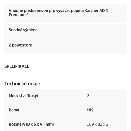
Vhodné příslušenství pro vysavač popela Kärcher AD 4
Premium¹⁾
Snadná výměna
Z polyesteru
SPECIFIKACE
Technické údaje
Množství (Kusy)
2
Barva
bílý
Rozměry (D x Š x V) (mm)
169 x 82 x 2