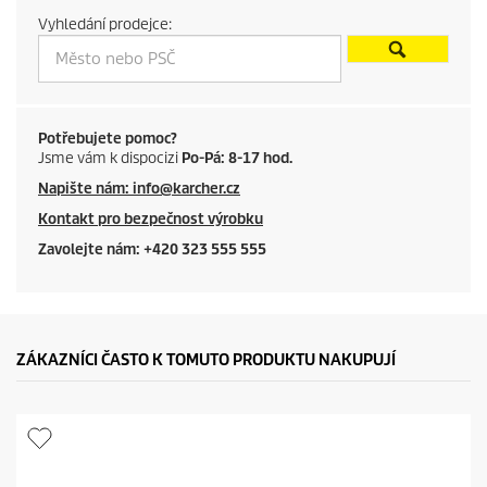
Vyhledání prodejce:
t
p
r
Potřebujete pomoc?
Jsme vám k dispocizi
Po-Pá: 8-17 hod.
i
Napište nám: info@karcher.cz
c
Kontakt pro bezpečnost výrobku
e
Zavolejte nám: +420 323 555 555
ZÁKAZNÍCI ČASTO K TOMUTO PRODUKTU NAKUPUJÍ