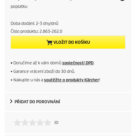
r
poplatku
r
Doba dodání: 2-3 dny/dnů
e
Číslo produktu:
2.863-262.0
VLOŽIT DO KOŠÍKU
n
t
■
Doručíme až k vám domů
společností DPD
.
p
■ Garance vrácení zboží do 30 dnů.
■ Nakupte u nás a
soutěžte o produkty Kärcher
!
r
o
PŘIDAT DO POROVNÁNÍ
d
u
(0)
c