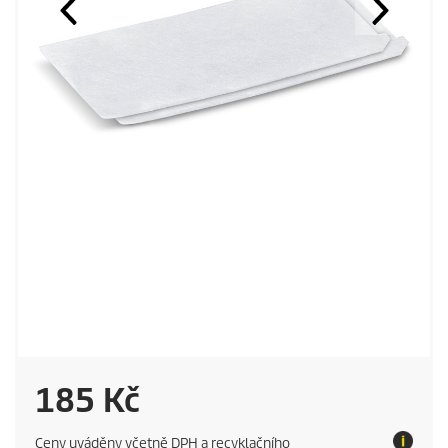
C
185 Kč
u
Ceny uváděny včetně DPH a recyklačního