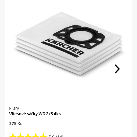
Filtry
Vliesové sáčky WD 2/3 4ks
C
375 Kč
u
r