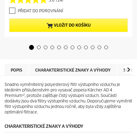
5.0
(14)
5
r
.
e
PŘIDAT DO POROVNÁNÍ
0
n
z
t
5
p
VLOŽIT DO KOŠÍKU
h
r
v
o
ě
d
z
u
d
c
i
t
č
p
e
r
POPIS
CHARAKTERISTICKÉ ZNAKY A VÝHODY
SPECI
k
i
.
c
Snadno vyměnitelný polyesterový filtr výstupního vzduchu je
1
e
ideálním příslušenstvím pro vysavač popela Kärcher AD 4
4
Premium¹⁾, protože zajišťuje čistý výstupní vzduch. Součástí
r
dodávky jsou dva filtry výstupního vzduchu. Doporučujeme vyměnit
e
filtr výstupního vzduchu jednou ročně, aby byla vždy zajištěna
c
optimální filtrace.
e
n
z
CHARAKTERISTICKÉ ZNAKY A VÝHODY
í