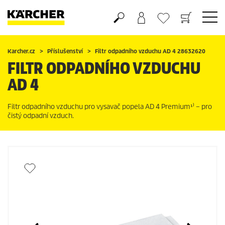
Nákupní košík
Seznam oblíbených produktů
Karcher.cz
Příslušenství
Filtr odpadního vzduchu AD 4 28632620
FILTR ODPADNÍHO VZDUCHU
AD 4
Filtr odpadního vzduchu pro vysavač popela AD 4 Premium¹⁾ – pro
čistý odpadní vzduch.