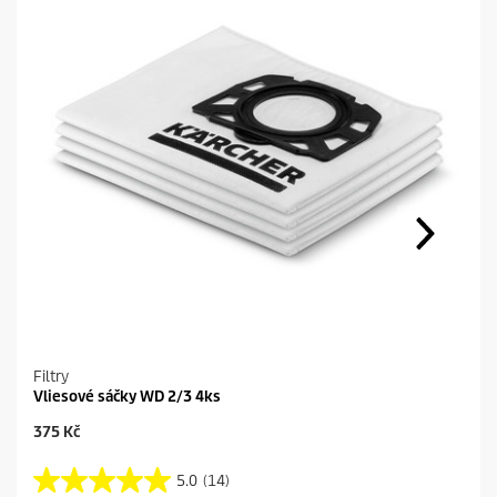
Filtry
Vliesové sáčky WD 2/3 4ks
C
375 Kč
u
r
5.0
(14)
5
r