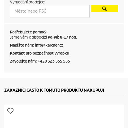
Vyhledání prodejce:
t
p
r
Potřebujete pomoc?
Jsme vám k dispocizi
Po-Pá: 8-17 hod.
i
Napište nám: info@karcher.cz
c
Kontakt pro bezpečnost výrobku
e
Zavolejte nám: +420 323 555 555
ZÁKAZNÍCI ČASTO K TOMUTO PRODUKTU NAKUPUJÍ