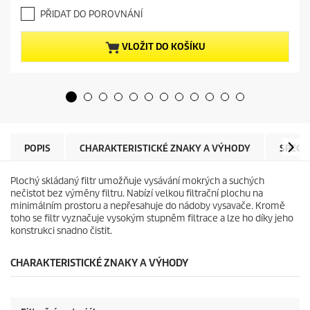
.
e
PŘIDAT DO POROVNÁNÍ
0
n
z
t
5
p
VLOŽIT DO KOŠÍKU
h
r
v
o
ě
d
z
u
d
c
i
t
č
p
e
r
POPIS
CHARAKTERISTICKÉ ZNAKY A VÝHODY
SPECI
k
i
.
c
Plochý skládaný filtr umožňuje vysávání mokrých a suchých
1
e
nečistot bez výměny filtru. Nabízí velkou filtrační plochu na
4
minimálním prostoru a nepřesahuje do nádoby vysavače. Kromě
r
toho se filtr vyznačuje vysokým stupněm filtrace a lze ho díky jeho
e
konstrukci snadno čistit.
c
e
n
CHARAKTERISTICKÉ ZNAKY A VÝHODY
z
í