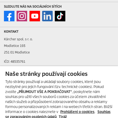
SLEDUJTE NÁS NA SOCIÁLNÍCH SÍTÍCH
KONTAKT
Kärcher spol. s r. o.
Modletice 193
251 01 Modletice
IČO: 48535761
DIČ: CZ48535761
Naše stránky používají cookies
ID datové schránky: ic4eqpk
Tyto stránky používají a ukládají soubory cookies, které jsou
nezbytné pro jejich fungování (tzv. technické cookies). Pokud
> Tiráž
zvolíte
„PŘIJMOUT VŠE A POKRAČOVAT“
, poskytnete nám
souhlas pro užití všech souborů cookies za účelem zkvalitnění
Zákaznická linka:
+420 323 555 555
našich služeb a přizpůsobení zobrazovaného obsahu a reklamy
E-mail:
info@karcher.cz
formou personalizovaných reklam i na webech třetích stran. Bližší
informace o cookies naleznete v
Prohlášení o cookies
.
Souhlas
Po-Pá: 8-17 hod.
se zpracováním osobních údajů
Tiráž