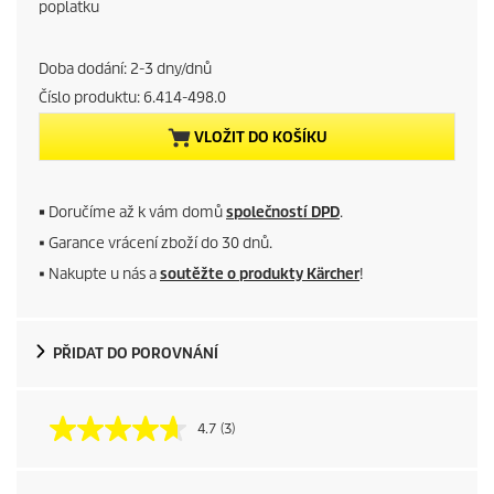
r
poplatku
r
Doba dodání: 2-3 dny/dnů
e
Číslo produktu:
6.414-498.0
VLOŽIT DO KOŠÍKU
n
t
■
Doručíme až k vám domů
společností DPD
.
p
■ Garance vrácení zboží do 30 dnů.
■ Nakupte u nás a
soutěžte o produkty Kärcher
!
r
o
PŘIDAT DO POROVNÁNÍ
d
u
4.7
(3)
c