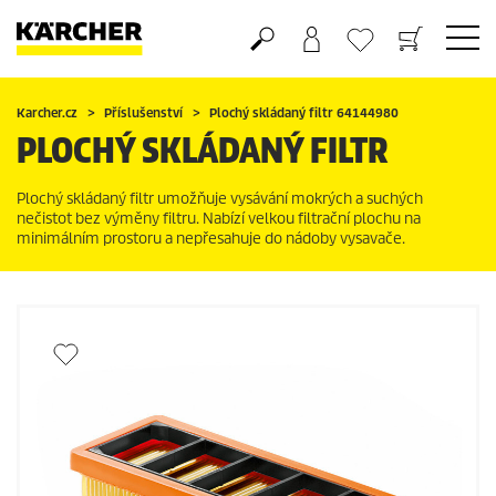
Nákupní košík
Seznam oblíbených produktů
Karcher.cz
Příslušenství
Plochý skládaný filtr 64144980
PLOCHÝ SKLÁDANÝ FILTR
Plochý skládaný filtr umožňuje vysávání mokrých a suchých
nečistot bez výměny filtru. Nabízí velkou filtrační plochu na
minimálním prostoru a nepřesahuje do nádoby vysavače.