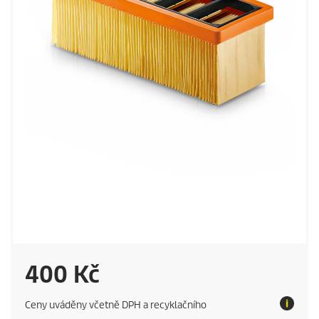
C
400 Kč
u
Ceny uváděny včetně DPH a recyklačního