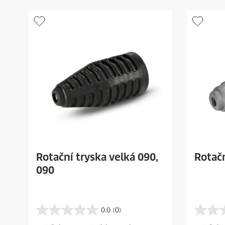
r
r
i
i
c
c
e
e
Rotační tryska velká 090,
Rotačn
090
0.0
(0)
0
0
.
.