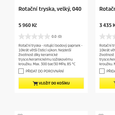
Rotační tryska, velký, 040
Rotačn
C
C
5 960 Kč
3 435 
u
u
r
r
0.0
(0)
0
0
r
r
.
.
Rotační tryska - rotující bodový paprsek -
Rotační tr
e
e
0
0
10krát větší čisticí výkon. Nejdelší
10krát vět
z
z
n
n
životnost díky keramické
životnost
5
5
t
t
trysce/keramickému ložiskovému
trysce/k
h
h
p
p
kroužku. Max. 300 bar/30 MPa, 85 °C
kroužku. 
v
v
r
r
ě
ě
PŘIDAT DO POROVNÁNÍ
PŘID
o
o
z
z
d
d
d
d
VLOŽIT DO KOŠÍKU
i
i
u
u
č
č
c
c
e
e
t
t
k
k
.
.
p
p
r
r