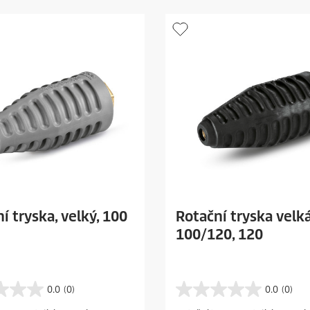
r
i
c
e
í tryska, velký, 100
Rotační tryska velk
100/120, 120
0.0
(0)
0.0
(0)
0
.