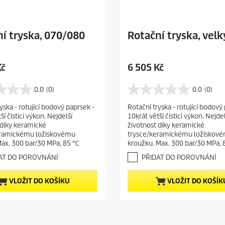
í tryska, 070/080
Rotační tryska, velk
C
Kč
6 505 Kč
u
r
0.0
(0)
0.0
(0)
0
r
.
yska - rotující bodový paprsek -
Rotační tryska - rotující bodový
e
0
ší čisticí výkon. Nejdelší
10krát větší čisticí výkon. Nejdel
z
n
 díky keramické
životnost díky keramické
5
t
eramickému ložiskovému
trysce/keramickému ložiskov
h
p
ax. 300 bar/30 MPa, 85 °C
kroužku. Max. 300 bar/30 MPa, 
v
r
ě
AT DO POROVNÁNÍ
PŘIDAT DO POROVNÁNÍ
o
z
d
d
VLOŽIT DO KOŠÍKU
VLOŽIT DO KOŠÍK
i
u
č
c
e
t
k
.
p