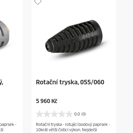
i
c
e
ý,
Rotační tryska, 055/060
C
5 960 Kč
u
r
0.0
(0)
0
r
.
 paprsek -
Rotační tryska - rotující bodový paprsek -
e
0
ší
10krát větší čisticí výkon. Nejdelší
z