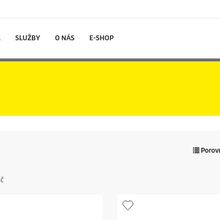
L
SLUŽBY
O NÁS
E-SHOP
Porovn
Kč