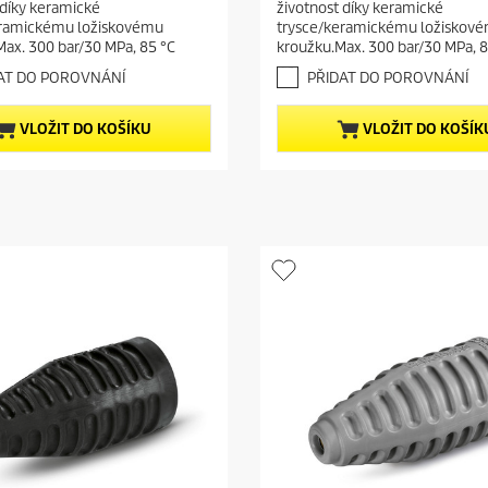
n
 díky keramické
životnost díky keramické
5
t
eramickému ložiskovému
trysce/keramickému ložiskov
h
p
Max. 300 bar/30 MPa, 85 °C
kroužku.Max. 300 bar/30 MPa, 8
v
r
ě
AT DO POROVNÁNÍ
PŘIDAT DO POROVNÁNÍ
o
z
d
d
VLOŽIT DO KOŠÍKU
VLOŽIT DO KOŠÍK
i
u
č
c
e
t
k
.
p
r
i
c
e