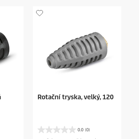
r
i
c
e
á
Rotační tryska, velký, 120
0.0
(0)
0
.