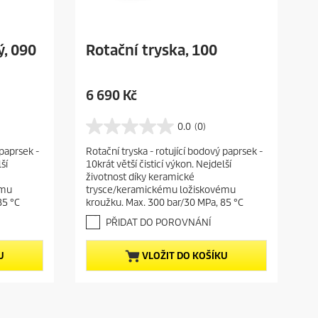
ý, 090
Rotační tryska, 100
C
6 690 Kč
u
r
0.0
(0)
0
r
.
 paprsek -
Rotační tryska - rotující bodový paprsek -
e
0
ší
10krát větší čisticí výkon. Nejdelší
z
n
životnost díky keramické
5
t
ému
trysce/keramickému ložiskovému
h
p
85 °C
kroužku. Max. 300 bar/30 MPa, 85 °C
v
r
ě
PŘIDAT DO POROVNÁNÍ
o
z
d
d
U
VLOŽIT DO KOŠÍKU
i
u
č
c
e
t
k
.
p