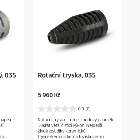
ý, 035
Rotační tryska, 035
C
5 960 Kč
u
r
0.0
(0)
0
r
.
 paprsek -
Rotační tryska - rotující bodový paprsek -
e
0
ší
10krát větší čisticí výkon. Nejdelší
z
n
životnost díky keramické
5
t
ému
trysce/keramickému ložiskovému
h