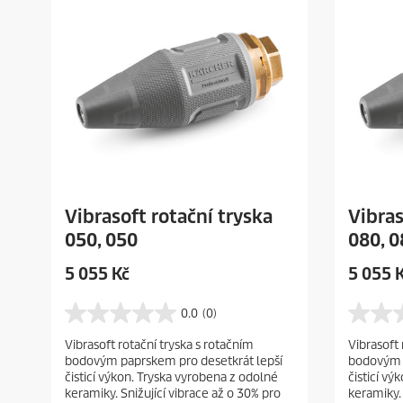
Vibrasoft rotační tryska
Vibras
050, 050
080, 0
C
C
5 055 Kč
5 055 
u
u
r
r
0.0
(0)
0
0
r
r
.
.
Vibrasoft rotační tryska s rotačním
Vibrasoft 
e
e
0
0
bodovým paprskem pro desetkrát lepší
bodovým p
z
z
n
n
čisticí výkon. Tryska vyrobena z odolné
čisticí vý
5
5
t
t
keramiky. Snižující vibrace až o 30% pro
keramiky. 
h
h