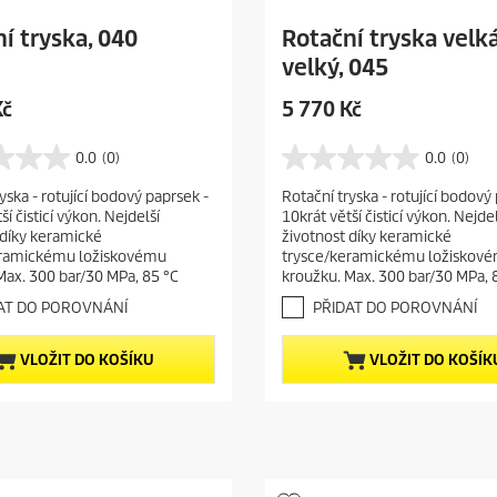
í tryska, 040
Rotační tryska velká
velký, 045
C
Kč
5 770 Kč
u
r
0.0
(0)
0.0
(0)
0
r
.
yska - rotující bodový paprsek -
Rotační tryska - rotující bodový
e
0
ší čisticí výkon. Nejdelší
10krát větší čisticí výkon. Nejdel
z
n
 díky keramické
životnost díky keramické
5
t
eramickému ložiskovému
trysce/keramickému ložiskov
h
p
Max. 300 bar/30 MPa, 85 °C
kroužku. Max. 300 bar/30 MPa, 
v
r
ě
AT DO POROVNÁNÍ
PŘIDAT DO POROVNÁNÍ
o
z
d
d
VLOŽIT DO KOŠÍKU
VLOŽIT DO KOŠÍK
i
u
č
c
e
t
k
.
p
r