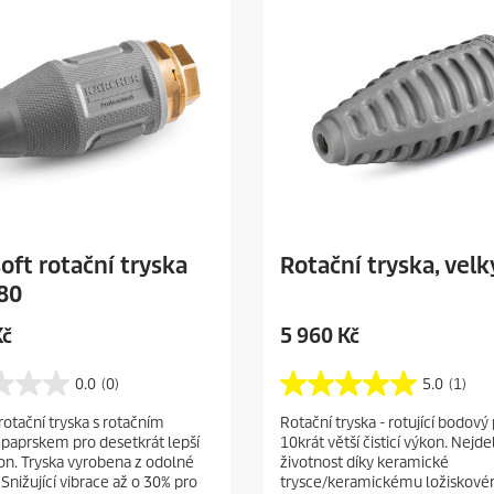
oft rotační tryska
Rotační tryska, velk
80
C
Kč
5 960 Kč
u
r
0.0
(0)
5.0
(1)
5
r
.
rotační tryska s rotačním
Rotační tryska - rotující bodový
e
0
aprskem pro desetkrát lepší
10krát větší čisticí výkon. Nejdel
z
n
kon. Tryska vyrobena z odolné
životnost díky keramické
5
t
Snižující vibrace až o 30% pro
trysce/keramickému ložiskov
h