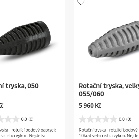
i
c
e
í tryska, 050
Rotační tryska, velk
055/060
C
Kč
5 960 Kč
u
r
0.0
(0)
0.0
(0)
0
r
.
yska - rotující bodový paprsek -
Rotační tryska - rotující bodový
e
0
ší čisticí výkon. Nejdelší
10krát větší čisticí výkon. Nejdel
z