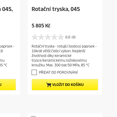
 045,
Rotační tryska, 045
C
5 805 Kč
u
r
0.0
(0)
0
r
.
 paprsek -
Rotační tryska - rotující bodový paprsek -
e
0
ší
10krát větší čisticí výkon. Nejdelší
z
n
životnost díky keramické
5
t
ému
trysce/keramickému ložiskovému
h
p
85 °C
kroužku. Max. 300 bar/30 MPa, 85 °C
v
r
ě
PŘIDAT DO POROVNÁNÍ
o
z
d
d
U
VLOŽIT DO KOŠÍKU
i
u
č
c
e
t
k
.
p
r