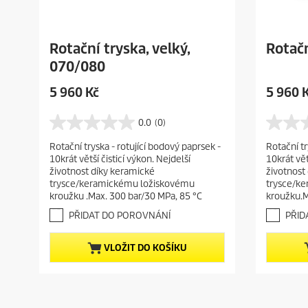
Rotační tryska, velký,
Rotačn
070/080
C
C
5 960 Kč
5 960 
u
u
r
r
0.0
(0)
0
0
r
r
.
.
Rotační tryska - rotující bodový paprsek -
Rotační tr
e
e
0
0
10krát větší čisticí výkon. Nejdelší
10krát vět
z
z
n
n
životnost díky keramické
životnost
5
5
t
t
trysce/keramickému ložiskovému
trysce/k
h
h
p
p
kroužku .Max. 300 bar/30 MPa, 85 °C
kroužku.M
v
v
r
r
ě
ě
PŘIDAT DO POROVNÁNÍ
PŘID
o
o
z
z
d
d
d
d
VLOŽIT DO KOŠÍKU
i
i
u
u
č
č
c
c
e
e
t
t
k
k
.
.
p
p