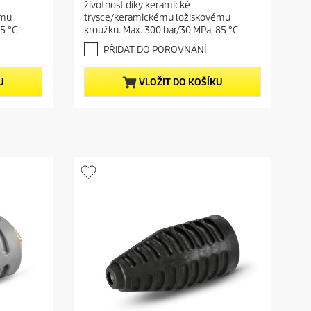
n
životnost díky keramické
5
t
ému
trysce/keramickému ložiskovému
h
p
5 °C
kroužku. Max. 300 bar/30 MPa, 85 °C
v
r
ě
PŘIDAT DO POROVNÁNÍ
o
z
d
d
U
VLOŽIT DO KOŠÍKU
i
u
č
c
e
t
k
.
p
r
i
c
e