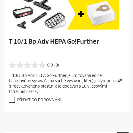
T 10/1 Bp Adv HEPA Go!Further
0.0
(0)
0
.
T 10/1 Bp Adv HEPA Go!Further je limitovaná edice
0
bateriového vysavače na suché vysávání, který je vyroben z 45
z
% recyklovaného plastu¹⁾ a je dodáván s 10 vliesovými
5
filtračními sáčky.
h
v
PŘIDAT DO POROVNÁNÍ
ě
z
d
i
č
e