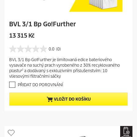
BVL 3/1 Bp Go!Further
C
13 315 Kč
u
r
0.0
(0)
0
r
.
BVL 3/1 Bp Go!Further je limitovaná edice bateriového
e
0
vysavače na suchý prach vyrobeného z 30% recyklovaného
z
n
plastu¹⁾ a dodávaný s exkluzivním příslušenstvím: 10
5
t
vliesovými filtračními sáčky
h
p
v
PŘIDAT DO POROVNÁNÍ
r
ě
o
z
VLOŽIT DO KOŠÍKU
d
d
i
u
č
c
e
t
k
.
p
r