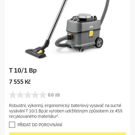
T 10/1 Bp
C
7 555 Kč
u
r
0.0
(0)
0
r
.
Robustní, výkonný, ergonomický: bateriový vysavač na suché
e
0
vysávání T 10/1 Bp je vyroben udržitelným způsobem ze 45%
z
n
recyklovaného materiálu¹⁾.
5
t
h
PŘIDAT DO POROVNÁNÍ
p
v
r