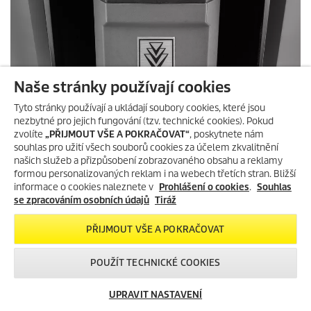
Naše stránky používají cookies
Z 0 na 100 za 60 minut
Tyto stránky používají a ukládají soubory cookies, které jsou
Naše rychlonabíječka BC 1/7 dělá čest svému jménu. S výkonem
290 W namísto dosavadních 90 W dostane každou baterii za
nezbytné pro jejich fungování (tzv. technické cookies). Pokud
maximálně 60 minut na plný výkon. Rychlonabíječka BC 1/7 je
zvolíte
„PŘIJMOUT VŠE A POKRAČOVAT“
, poskytnete nám
kompatibilní s bateriemi do 36 V.
souhlas pro užití všech souborů cookies za účelem zkvalitnění
našich služeb a přizpůsobení zobrazovaného obsahu a reklamy
formou personalizovaných reklam i na webech třetích stran. Bližší
informace o cookies naleznete v
Prohlášení o cookies
.
Souhlas
Příklady použití aku vysavačů pro
se zpracováním osobních údajů
Tiráž
profesionály
PŘIJMOUT VŠE A POKRAČOVAT
POUŽÍT TECHNICKÉ COOKIES
UPRAVIT NASTAVENÍ