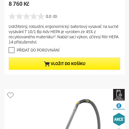
C
8 760 Kč
u
r
0.0
(0)
0
r
.
Udržitelný, robustní, ergonomický: bateriový vysavač na suché
e
0
vysávání T 10/1 Bp Adv HEPA je vyroben ze 45% z
z
n
recyklovaného materiálu¹⁾. Nabízí sací výkon, účinný filtr HEPA
5
t
14 příslušenství.
h
p
v
PŘIDAT DO POROVNÁNÍ
r
ě
o
z
VLOŽIT DO KOŠÍKU
d
d
i
u
č
c
e
t
k
.
p
r
i
c
e