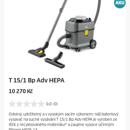
T 15/1 Bp Adv HEPA
C
10 270 Kč
u
r
0.0
(0)
0
r
.
Odolný, udržitelný a s vysokým sacím výkonem: náš bateriový
e
0
vysavač na suché vysávání T 15/1 Bp Adv HEPA je vyroben ze
z
n
45% z recyklovaného materiálu¹⁾ a zaujme vysoce účinným
5
t
filtrem HEPA 14.