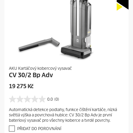
AKU Kartáčový kobercový vysavač
CV 30/2 Bp Adv
C
19 275 Kč
u
r
0.0
(0)
0
r
.
Automatická detekce podlahy, funkce čištění kartáče, nízká
e
0
světlá výška a povrchová hubice: CV 30/2 Bp Adv je první
z
n
bateriový vysavač pro všechny koberce a tvrdé povrchy.
5
t
h
PŘIDAT DO POROVNÁNÍ
p