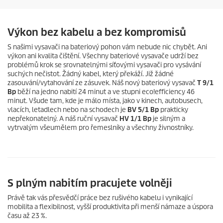
Výkon bez kabelu a bez kompromisů
S našimi vysavači na bateriový pohon vám nebude nic chybět. Ani
výkon ani kvalita čištění. Všechny bateriové vysavače udrží bez
problémů krok se srovnatelnými síťovými vysavači pro vysávání
suchých nečistot. Žádný kabel, který překáží. Již žádné
zasouvání/vytahování ze zásuvek. Náš nový bateriový vysavač
T 9/1
Bp
běží na jedno nabití 24 minut a ve stupni
eco!efficiency
46
minut. Všude tam, kde je málo místa, jako v kinech, autobusech,
vlacích, letadlech nebo na schodech je
BV 5/1 Bp
prakticky
nepřekonatelný. A náš ruční vysavač
HV 1/1 Bp
je silným a
vytrvalým všeumělem pro řemeslníky a všechny živnostníky.
S plným nabitím pracujete volněji
Právě tak vás přesvědčí práce bez rušivého kabelu i vynikající
mobilita a flexibilnost, vyšší produktivita při menší námaze a úspora
času až 23 %.