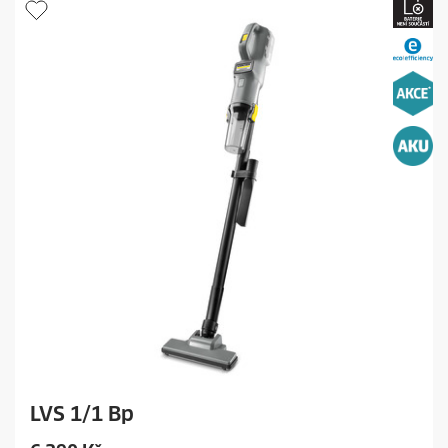
r
i
c
e
LVS 1/1 Bp