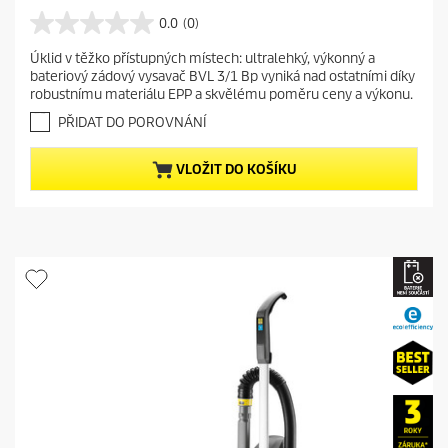
u
r
0.0
(0)
0
r
.
Úklid v těžko přístupných místech: ultralehký, výkonný a
e
0
bateriový zádový vysavač BVL 3/1 Bp vyniká nad ostatními díky
z
n
robustnímu materiálu EPP a skvělému poměru ceny a výkonu.
5
t
h
PŘIDAT DO POROVNÁNÍ
p
v
r
ě
VLOŽIT DO KOŠÍKU
o
z
d
d
i
u
č
c
e
t
k
.
p
r
i
c
e