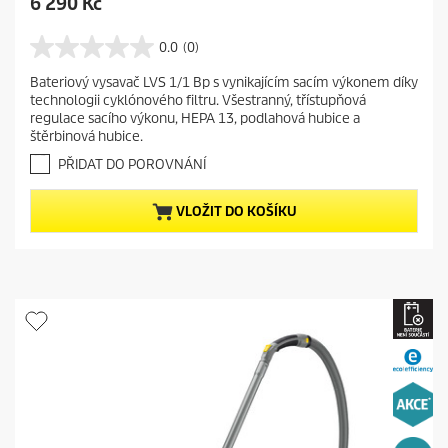
C
6 290 Kč
u
r
0.0
(0)
0
r
.
Bateriový vysavač LVS 1/1 Bp s vynikajícím sacím výkonem díky
e
0
technologii cyklónového filtru. Všestranný, třístupňová
z
n
regulace sacího výkonu, HEPA 13, podlahová hubice a
5
t
štěrbinová hubice.
h
p
v
PŘIDAT DO POROVNÁNÍ
r
ě
o
z
VLOŽIT DO KOŠÍKU
d
d
i
u
č
c
e
t
k
.
p
r
i
c
e