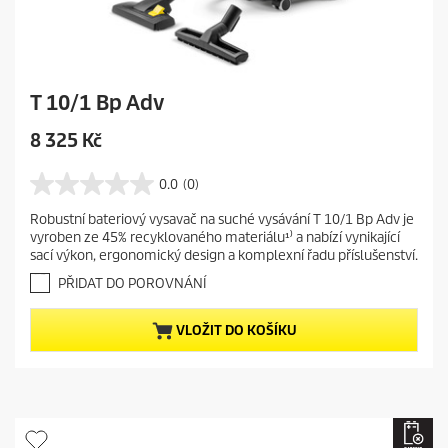
T 10/1 Bp Adv
C
8 325 Kč
u
r
0.0
(0)
0
r
.
Robustní bateriový vysavač na suché vysávání T 10/1 Bp Adv je
e
0
vyroben ze 45% recyklovaného materiálu¹⁾ a nabízí vynikající
z
n
sací výkon, ergonomický design a komplexní řadu příslušenství.
5
t
h
PŘIDAT DO POROVNÁNÍ
p
v
r
ě
VLOŽIT DO KOŠÍKU
o
z
d
d
i
u
č
c
e
t
k
.
p