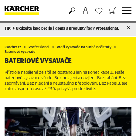
TIP:
Uklízejte jako profík i doma s produkty řady Professional.
Nákupní košík
Seznam oblíbených produktů
Karcher.cz
Professional
Profi vysavače na suché nečistoty
Bateriové vysavače
BATERIOVÉ VYSAVAČE
Přístroje napájené ze sítě se dostanou jen na konec kabelu. Naše
bateriové vysavače všude. Bez odvíjení a navíjení. Bez tahání. Bez
zadrhávání. Bez hledání a neustálého přepojování. Bez kabelu, ale
zato s úsporou času až 23 % při vyšší produktivitě.