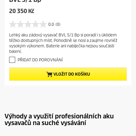
C
20 350 Kč
u
r
0.0
(0)
0
r
.
Lehký aku zádový vysavač BVL 5/1 Bp si poradí i s úklidem
e
0
těžko dostupných míst. Pohodlně se nosí a zaujme rovněž
z
n
vysokým výkonem. Baterie ani nabíječka nejsou součástí
5
t
balení.
h
p
v
PŘIDAT DO POROVNÁNÍ
r
ě
o
z
VLOŽIT DO KOŠÍKU
d
d
i
u
č
c
e
t
k
.
p
r
Výhody a využití profesionálních aku
i
vysavačů na suché vysávání
c
e