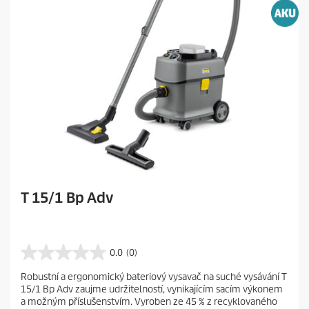
T 15/1 Bp Adv
0.0
(0)
0
.
Robustní a ergonomický bateriový vysavač na suché vysávání T
0
15/1 Bp Adv zaujme udržitelností, vynikajícím sacím výkonem
z
a možným příslušenstvím. Vyroben ze 45 % z recyklovaného
5