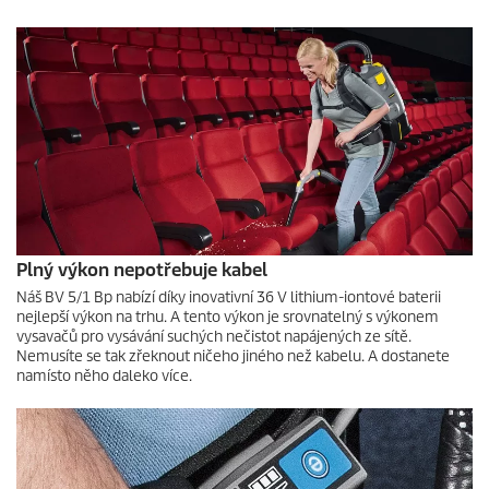
Plný výkon nepotřebuje kabel
Náš BV 5/1 Bp nabízí díky inovativní 36 V lithium-iontové baterii
nejlepší výkon na trhu. A tento výkon je srovnatelný s výkonem
vysavačů pro vysávání suchých nečistot napájených ze sítě.
Nemusíte se tak zřeknout ničeho jiného než kabelu. A dostanete
namísto něho daleko více.