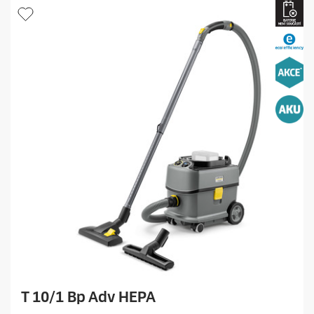
k
.
T 10/1 Bp Adv HEPA