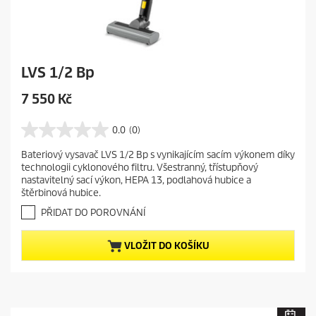
LVS 1/2 Bp
C
7 550 Kč
u
r
0.0
(0)
0
r
.
Bateriový vysavač LVS 1/2 Bp s vynikajícím sacím výkonem díky
e
0
technologii cyklonového filtru. Všestranný, třístupňový
z
n
nastavitelný sací výkon, HEPA 13, podlahová hubice a
5
t
štěrbinová hubice.
h
p
v
PŘIDAT DO POROVNÁNÍ
r
ě
o
z
VLOŽIT DO KOŠÍKU
d
d
i
u
č
c
e
t
k
.
p