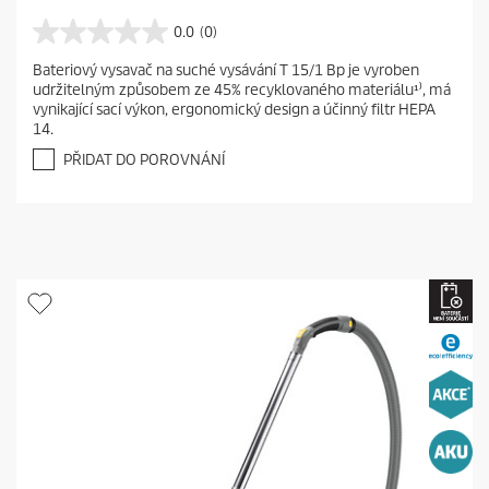
0.0
(0)
0
.
Bateriový vysavač na suché vysávání T 15/1 Bp je vyroben
0
udržitelným způsobem ze 45% recyklovaného materiálu¹⁾, má
z
vynikající sací výkon, ergonomický design a účinný filtr HEPA
5
14.
h
v
PŘIDAT DO POROVNÁNÍ
ě
z
d
i
č
e
k
.