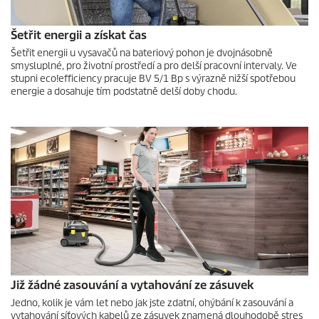
Šetřit energii a získat čas
Šetřit energii u vysavačů na bateriový pohon je dvojnásobně
smysluplné, pro životní prostředí a pro delší pracovní intervaly. Ve
stupni
eco!efficiency
pracuje BV 5/1 Bp s výrazně nižší spotřebou
energie a dosahuje tím podstatně delší doby chodu.
Již žádné zasouvání a vytahování ze zásuvek
Jedno, kolik je vám let nebo jak jste zdatní, ohýbání k zasouvání a
vytahování síťových kabelů ze zásuvek znamená dlouhodobě stres