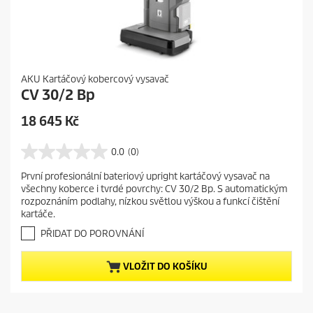
AKU Kartáčový kobercový vysavač
CV 30/2 Bp
C
18 645 Kč
u
r
0.0
(0)
0
r
.
První profesionální bateriový upright kartáčový vysavač na
e
0
všechny koberce i tvrdé povrchy: CV 30/2 Bp. S automatickým
z
n
rozpoznáním podlahy, nízkou světlou výškou a funkcí čištění
5
t
kartáče.
h
p
v
PŘIDAT DO POROVNÁNÍ
r
ě
o
z
VLOŽIT DO KOŠÍKU
d
d
i
u
č
c
e