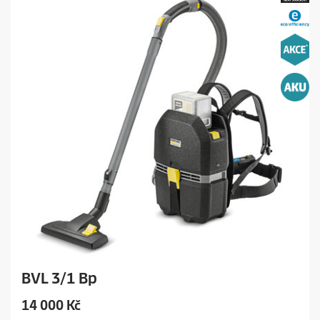
i
c
e
BVL 3/1 Bp
C
14 000 Kč