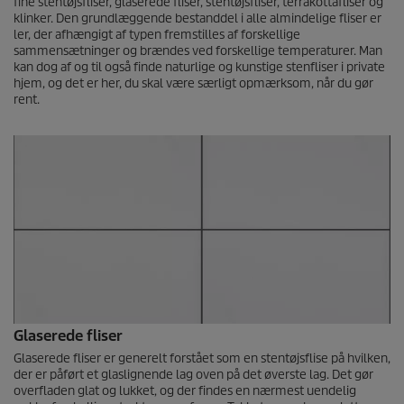
fine stentøjsfliser, glaserede fliser, stentøjsfliser, terrakottafliser og
klinker. Den grundlæggende bestanddel i alle almindelige fliser er
ler, der afhængigt af typen fremstilles af forskellige
sammensætninger og brændes ved forskellige temperaturer. Man
kan dog af og til også finde naturlige og kunstige stenfliser i private
hjem, og det er her, du skal være særligt opmærksom, når du gør
rent.
Glaserede fliser
Glaserede fliser er generelt forstået som en stentøjsflise på hvilken,
der er påført et glaslignende lag oven på det øverste lag. Det gør
overfladen glat og lukket, og der findes en nærmest uendelig