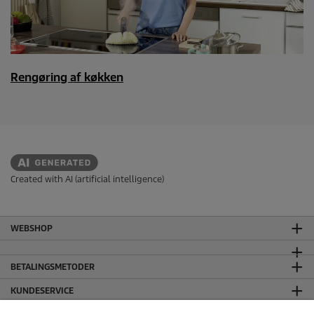
Rengøring af køkken
Created with AI (artificial intelligence)
WEBSHOP
BETALINGSMETODER
KUNDESERVICE