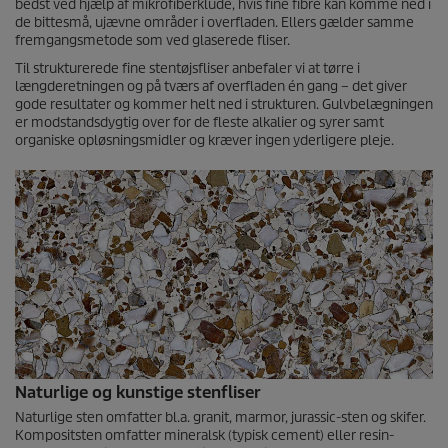
bedst ved hjælp af mikrofiberklude, hvis fine fibre kan komme ned i
de bittesmå, ujævne områder i overfladen. Ellers gælder samme
fremgangsmetode som ved glaserede fliser.
Til strukturerede fine stentøjsfliser anbefaler vi at tørre i
længderetningen og på tværs af overfladen én gang – det giver
gode resultater og kommer helt ned i strukturen. Gulvbelægningen
er modstandsdygtig over for de fleste alkalier og syrer samt
organiske opløsningsmidler og kræver ingen yderligere pleje.
Naturlige og kunstige stenfliser
Naturlige sten omfatter bl.a. granit, marmor, jurassic-sten og skifer.
Kompositsten omfatter mineralsk (typisk cement) eller resin-