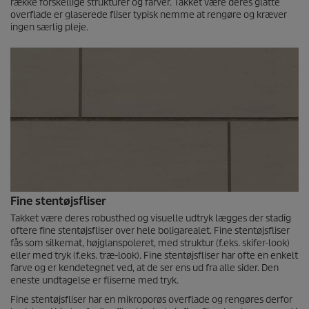
række forskellige strukturer og farver. Takket være deres glatte
overflade er glaserede fliser typisk nemme at rengøre og kræver
ingen særlig pleje.
Fine stentøjsfliser
Takket være deres robusthed og visuelle udtryk lægges der stadig
oftere fine stentøjsfliser over hele boligarealet. Fine stentøjsfliser
fås som silkemat, højglanspoleret, med struktur (f.eks. skifer-look)
eller med tryk (f.eks. træ-look). Fine stentøjsfliser har ofte en enkelt
farve og er kendetegnet ved, at de ser ens ud fra alle sider. Den
eneste undtagelse er fliserne med tryk.
Fine stentøjsfliser har en mikroporøs overflade og rengøres derfor