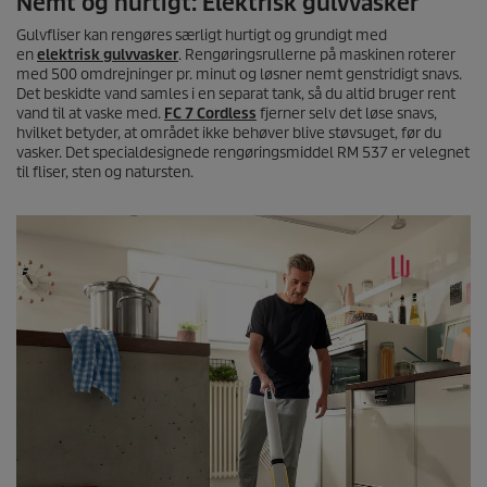
Nemt og hurtigt: Elektrisk gulvvasker
Gulvfliser kan rengøres særligt hurtigt og grundigt med
en
elektrisk gulvvasker
. Rengøringsrullerne på maskinen roterer
med 500 omdrejninger pr. minut og løsner nemt genstridigt snavs.
Det beskidte vand samles i en separat tank, så du altid bruger rent
vand til at vaske med.
FC 7 Cordless
fjerner selv det løse snavs,
hvilket betyder, at området ikke behøver blive støvsuget, før du
vasker. Det specialdesignede rengøringsmiddel RM 537 er velegnet
til fliser, sten og natursten.