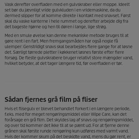
Vask derefter overfladen med en gulvskraber eller moppe. Ideelt
set bør du jævnligt vride gulvkluden i en vridemaskine, da du
dermed slipper for at komme direkte i kontakt med snavset. Først
skal du vaske kanterne i hele rummet og derefter arbejde dig fra
det bageste hjørne og hen til døren i lange, lige strøg.
Med en smule øvelse kan denne mekaniske metode bruges til at
gøre rent i en fart. Men fremgangsmåden har også nogle få
ulemper: Genstridigt snavs skal bearbejdes flere gange for at løsne
det. Særligt tørrede pletter i køkkenet løsnes første efter flere
forsøg. De fleste gulvskrabere bruger relativt store mængder vand,
hvilket betyder, at det tager længere tid, før overfladen er tør.
Sådan fjernes grå film på fliser
Hvis et flisegulv er blevet behandlet forkert i en længere periode,
f.eks. med for meget rengøringsmiddel eller Wipe Care, kan det
forårsage en grå film. Det skyldes lag af snavs og rengøringsmiddel,
og over tid kommer det ikke til at se pænt ud. For at fjerne denne
grånen skal første runde rengøring kun udføres med varmt vand.
Hvis der kommer skum på det beskidte vand, mens du gør rent, er