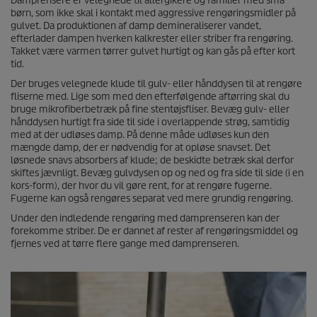
Damprensere er velegnede til allergikere og familier med små
børn, som ikke skal i kontakt med aggressive rengøringsmidler på
gulvet. Da produktionen af damp demineraliserer vandet,
efterlader dampen hverken kalkrester eller striber fra rengøring.
Takket være varmen tørrer gulvet hurtigt og kan gås på efter kort
tid.
Der bruges velegnede klude til gulv- eller hånddysen til at rengøre
fliserne med. Lige som med den efterfølgende aftørring skal du
bruge mikrofiberbetræk på fine stentøjsfliser. Bevæg gulv- eller
hånddysen hurtigt fra side til side i overlappende strøg, samtidig
med at der udløses damp. På denne måde udløses kun den
mængde damp, der er nødvendig for at opløse snavset. Det
løsnede snavs absorbers af klude; de beskidte betræk skal derfor
skiftes jævnligt. Bevæg gulvdysen op og ned og fra side til side (i en
kors-form), der hvor du vil gøre rent, for at rengøre fugerne.
Fugerne kan også rengøres separat ved mere grundig rengøring.
Under den indledende rengøring med damprenseren kan der
forekomme striber. De er dannet af rester af rengøringsmiddel og
fjernes ved at tørre flere gange med damprenseren.