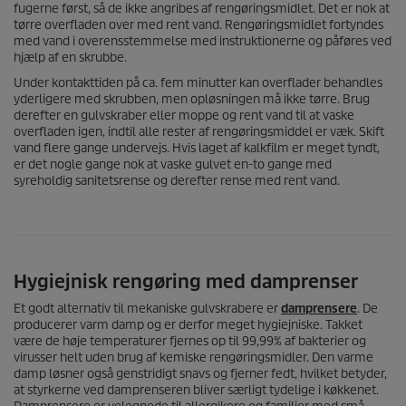
fugerne først, så de ikke angribes af rengøringsmidlet. Det er nok at
tørre overfladen over med rent vand. Rengøringsmidlet fortyndes
med vand i overensstemmelse med instruktionerne og påføres ved
hjælp af en skrubbe.
Under kontakttiden på ca. fem minutter kan overflader behandles
yderligere med skrubben, men opløsningen må ikke tørre. Brug
derefter en gulvskraber eller moppe og rent vand til at vaske
overfladen igen, indtil alle rester af rengøringsmiddel er væk. Skift
vand flere gange undervejs. Hvis laget af kalkfilm er meget tyndt,
er det nogle gange nok at vaske gulvet en-to gange med
syreholdig sanitetsrense og derefter rense med rent vand.
Hygiejnisk rengøring med damprenser
Et godt alternativ til mekaniske gulvskrabere er
damprensere
. De
producerer varm damp og er derfor meget hygiejniske. Takket
være de høje temperaturer fjernes op til 99,99% af bakterier og
virusser helt uden brug af kemiske rengøringsmidler. Den varme
damp løsner også genstridigt snavs og fjerner fedt, hvilket betyder,
at styrkerne ved damprenseren bliver særligt tydelige i køkkenet.