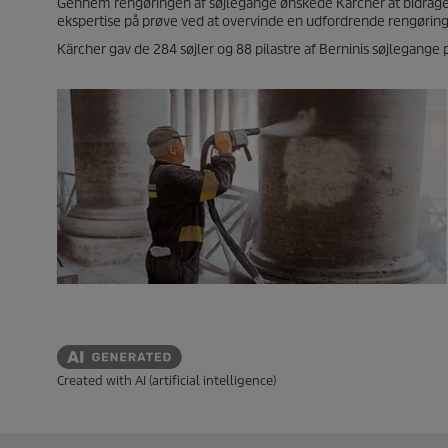
Gennem rengøringen af søjlegange ønskede Kärcher at bidrage t
ekspertise på prøve ved at overvinde en udfordrende rengøri
Kärcher gav de 284 søjler og 88 pilastre af Berninis søjlegange
Created with AI (artificial intelligence)