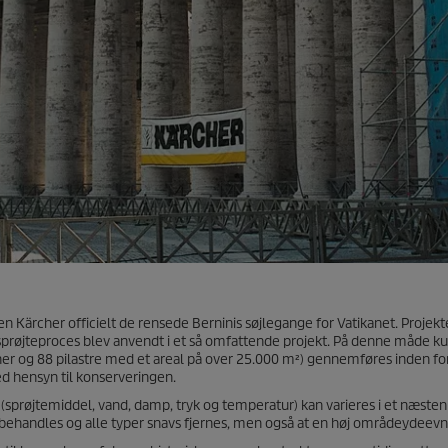
ärcher officielt de rensede Berninis søjlegange for Vatikanet. Projekte
 sprøjteproces blev anvendt i et så omfattende projekt. På denne måde k
er og 88 pilastre med et areal på over 25.000 m²) gennemføres inden fo
d hensyn til konserveringen.
 (sprøjtemiddel, vand, damp, tryk og temperatur) kan varieres i et næsten
behandles og alle typer snavs fjernes, men også at en høj områdeydeevn