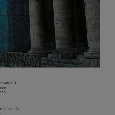
t varede i
unne
r en
e kan opnås.