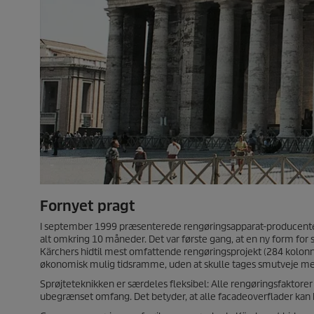
Fornyet pragt
I september 1999 præsenterede rengøringsapparat-producenten K
alt omkring 10 måneder. Det var første gang, at en ny form for
Kärchers hidtil mest omfattende rengøringsprojekt (284 kolonn
økonomisk mulig tidsramme, uden at skulle tages smutveje me
Sprøjteteknikken er særdeles fleksibel: Alle rengøringsfaktorer
ubegrænset omfang. Det betyder, at alle facadeoverflader kan 