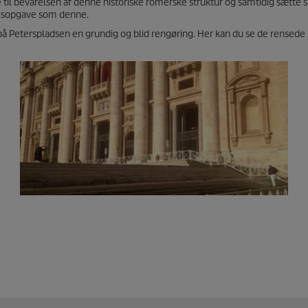
il bevarelsen af denne historiske romerske struktur og samtidig sætte s
ngsopgave som denne.
 på Peterspladsen en grundig og blid rengøring. Her kan du se de rensede