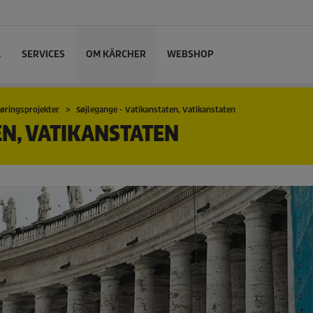
L
SERVICES
OM KÄRCHER
WEBSHOP
øringsprojekter
Søjlegange - Vatikanstaten, Vatikanstaten
EN, VATIKANSTATEN