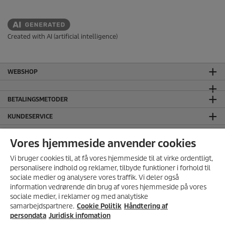
Created with AI (artificial intelligence)
WEBSHOP
BETALINGSMETODER
KUNDESERVICE
GENEREL INFORMATION
Vores hjemmeside anvender cookies
HOVEDKONTOR
Vi bruger cookies til, at få vores hjemmeside til at virke ordentligt,
JURIDISK INFORMATION
personalisere indhold og reklamer, tilbyde funktioner i forhold til
sociale medier og analysere vores traffik. Vi deler også
Håndtering af persondata
information vedrørende din brug af vores hjemmeside på vores
Salgs- og leveringsbetingelser
sociale medier, i reklamer og med analytiske
samarbejdspartnere.
Cookie Politik
Håndtering af
Ansvarsfraskrivelse
persondata
Juridisk infomation
Cookie Policy