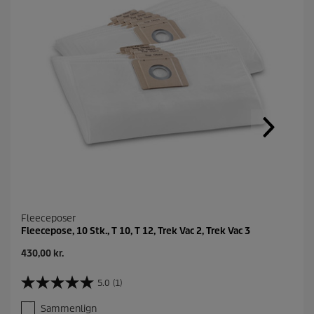
Fleeceposer
Fleecepose, 10 Stk., T 10, T 12, Trek Vac 2, Trek Vac 3
N
430,00 kr.
u
v
5.0
(1)
5
æ
.
r
Sammenlign
0