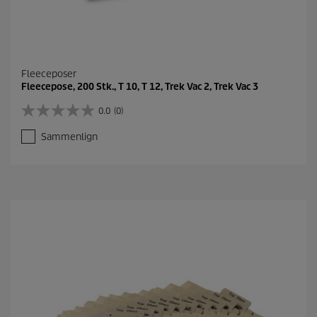
e
Fleeceposer
Fleecepose, 200 Stk., T 10, T 12, Trek Vac 2, Trek Vac 3
0.0
(0)
0
.
Sammenlign
0
u
d
a
f
5
s
t
j
e
r
n
e
r