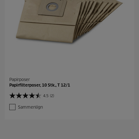
.
Papirposer
Papirfilterposer, 10 Stk., T 12/1
4.5
(2)
4
.
Sammenlign
5
u
d
a
f
5