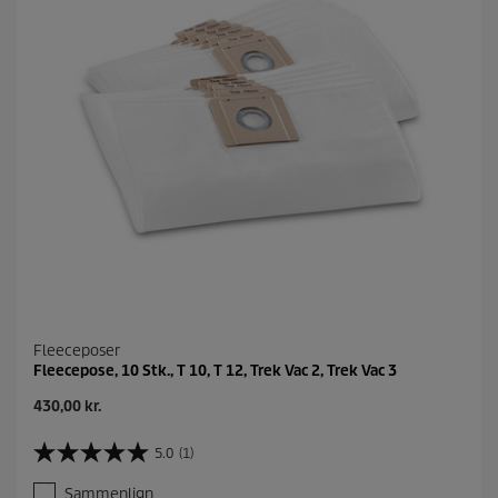
r
i
.
s
1
a
n
m
e
l
d
e
l
s
e
Fleeceposer
Fleecepose, 10 Stk., T 10, T 12, Trek Vac 2, Trek Vac 3
N
430,00 kr.
u
v
5.0
(1)
5
æ
.
r
Sammenlign