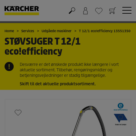
Kurv
Favorit liste
Home
Services
Udgåede maskiner
T 12/1
eco!efficiency
13551350
STØVSUGER
T 12/1
eco!efficiency
Desværre er det ønskede produkt ikke længere i vort
aktuelle sortiment. Tilbehør, rengøringsmidler og
betjeningsvejledninger er stadig tilgængelige.
Skift til det aktuelle produktsortiment.