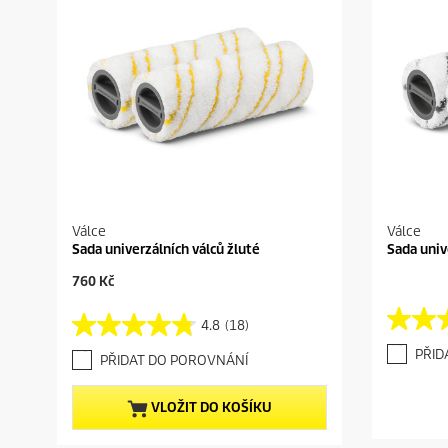
Válce
Válce
Sada univerzálních válců žluté
Sada univ
C
760 Kč
u
r
4.8
(18)
4
4
r
.
.
e
PŘID
PŘIDAT DO POROVNÁNÍ
6
8
n
z
z
t
5
5
p
VLOŽIT DO KOŠÍKU
h
h
r
v
v
o