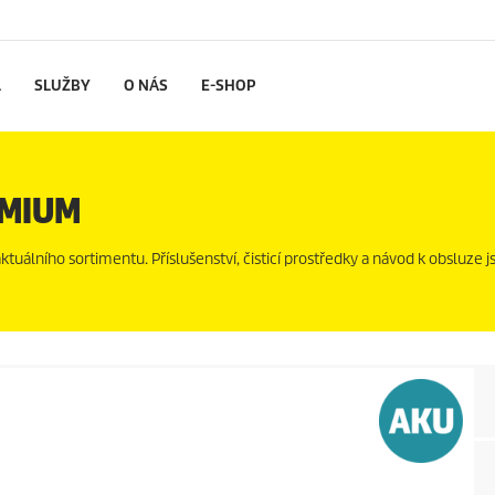
L
SLUŽBY
O NÁS
E-SHOP
EMIUM
uálního sortimentu. Příslušenství, čisticí prostředky a návod k obsluze js