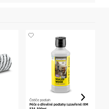
Čističe podlah
Č
Péče o dřevěné podlahy (uzavřené) RM
Č
534, 500ml