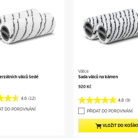
Válce
erzálních válců šedé
Sada válců na kámen
C
920 Kč
u
r
4.6
(12)
4.8
(9)
4
r
.
e
AT DO POROVNÁNÍ
PŘIDAT DO POROVNÁNÍ
8
n
z
t
5
p
VLOŽIT DO KOŠÍK
h
r
v
o