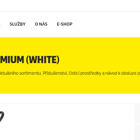
L
SLUŽBY
O NÁS
E-SHOP
MIUM (WHITE)
uálního sortimentu. Příslušenství, čisticí prostředky a návod k obsluze js