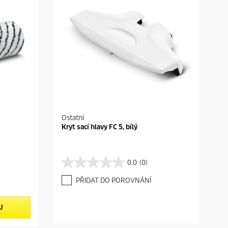
Ostatní
Kryt sací hlavy FC 5, bílý
0.0
(0)
0
.
PŘIDAT DO POROVNÁNÍ
0
z
5
U
h
v