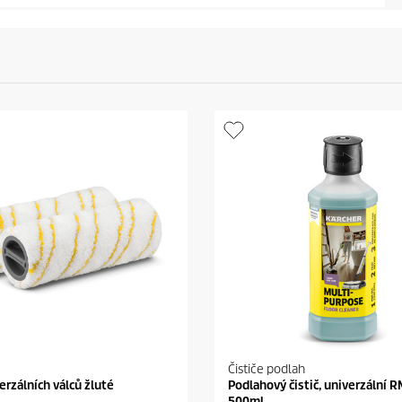
Čističe podlah
erzálních válců žluté
Podlahový čistič, univerzální R
500ml