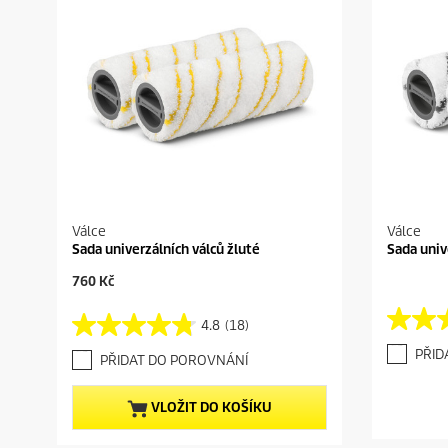
Válce
Válce
Sada univerzálních válců žluté
Sada univ
C
760 Kč
u
r
4.8
(18)
4
4
r
.
.
e
PŘID
PŘIDAT DO POROVNÁNÍ
6
8
n
z
z
t
5
5
p
VLOŽIT DO KOŠÍKU
h
h
r
v
v
o