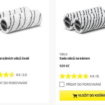
Válce
erzálních válců šedé
Sada válců na kámen
C
920 Kč
u
r
4.6
(12)
4.8
(9)
4
r
.
e
AT DO POROVNÁNÍ
PŘIDAT DO POROVNÁNÍ
8
n
z
t
5
p
VLOŽIT DO KOŠÍK
h
r
v
o