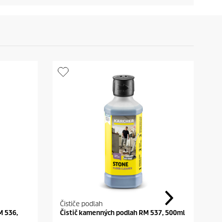
Čističe podlah
Č
M 536,
Čistič kamenných podlah RM 537, 500ml
P
o