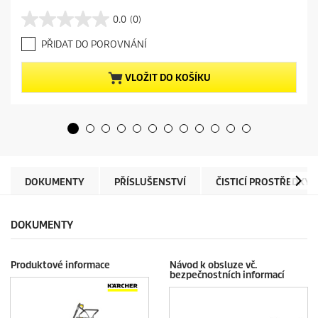
u
r
0.0
(0)
0
r
.
e
PŘIDAT DO POROVNÁNÍ
0
n
z
t
5
p
VLOŽIT DO KOŠÍKU
h
r
v
o
ě
d
z
u
d
c
i
t
č
p
e
r
DOKUMENTY
PŘÍSLUŠENSTVÍ
ČISTICÍ PROSTŘEDKY
k
i
.
c
e
DOKUMENTY
Produktové informace
Návod k obsluze vč.
bezpečnostních informací