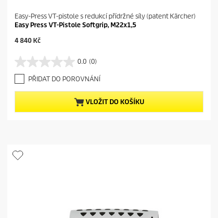
Easy-Press VT-pistole s redukcí přídržné síly (patent Kärcher)
Easy Press VT-Pistole Softgrip, M22x1,5
C
4 840 Kč
u
r
0.0
(0)
0
r
.
e
PŘIDAT DO POROVNÁNÍ
0
n
z
t
5
p
VLOŽIT DO KOŠÍKU
h
r
v
o
ě
d
z
u
d
c
i
t
č
p
e
r
k
i
.
c
e