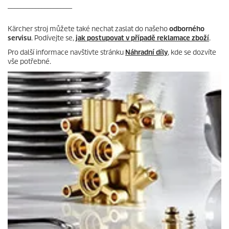
_____________________
Kärcher stroj můžete také nechat zaslat do našeho
odborného
servisu
. Podívejte se,
jak postupovat v případě reklamace zboží
.
Pro další informace navštivte stránku
Náhradní díly
, kde se dozvíte
vše potřebné.