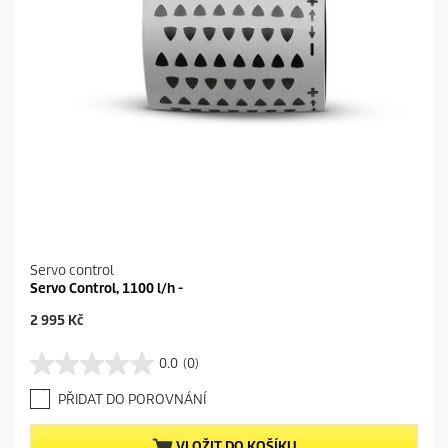
Servo control
Servo Control, 1100 l/h -
C
2 995 Kč
u
r
0.0
(0)
0
r
.
e
PŘIDAT DO POROVNÁNÍ
0
n
z
t
5
p
VLOŽIT DO KOŠÍKU