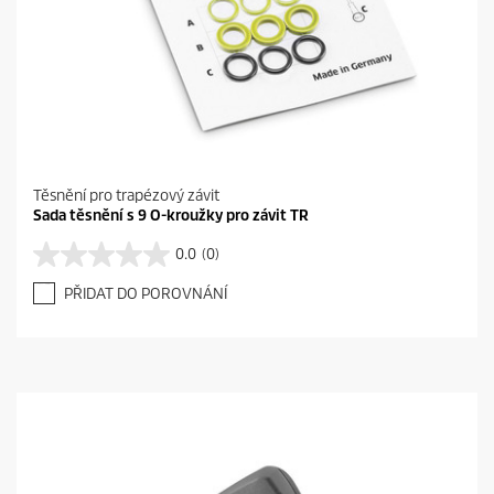
Těsnění pro trapézový závit
Sada těsnění s 9 O-kroužky pro závit TR
0.0
(0)
0
.
PŘIDAT DO POROVNÁNÍ
0
z
5
h
v
ě
z
d
i
č