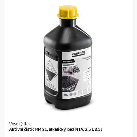
z
d
i
č
e
k
.
Vysoký tlak
Aktivní čistič RM 81, alkalický, bez NTA, 2,5 l, 2.5l