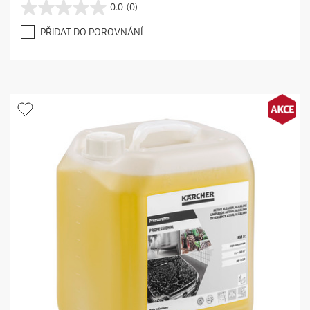
0.0
(0)
0
.
PŘIDAT DO POROVNÁNÍ
0
z
5
h
v
ě
z
d
i
č
e
k
.