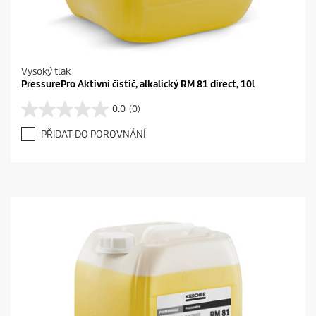
Vysoký tlak
PressurePro Aktivní čistič, alkalický RM 81 direct, 10l
0.0
(0)
0
.
PŘIDAT DO POROVNÁNÍ
0
z
5
h
v
ě
z
d
i
č
e
k
.