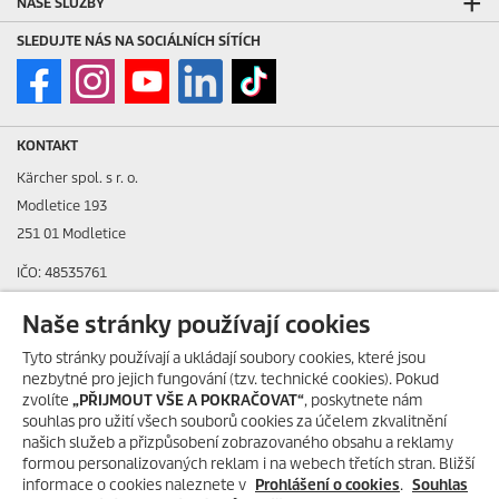
NAŠE SLUŽBY
SLEDUJTE NÁS NA SOCIÁLNÍCH SÍTÍCH
KONTAKT
Kärcher spol. s r. o.
Modletice 193
251 01 Modletice
IČO: 48535761
DIČ: CZ48535761
Naše stránky používají cookies
ID datové schránky: ic4eqpk
Tyto stránky používají a ukládají soubory cookies, které jsou
nezbytné pro jejich fungování (tzv. technické cookies). Pokud
> Tiráž
zvolíte
„PŘIJMOUT VŠE A POKRAČOVAT“
, poskytnete nám
souhlas pro užití všech souborů cookies za účelem zkvalitnění
Zákaznická linka:
+420 323 555 555
našich služeb a přizpůsobení zobrazovaného obsahu a reklamy
E-mail:
info@karcher.cz
formou personalizovaných reklam i na webech třetích stran. Bližší
informace o cookies naleznete v
Prohlášení o cookies
.
Souhlas
Po-Pá: 8-17 hod.