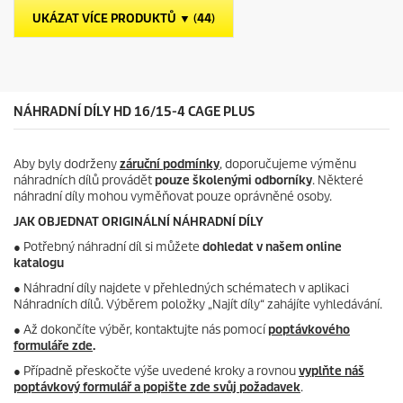
č
p
UKÁZAT VÍCE PRODUKTŮ ▼ (44)
e
r
k
i
.
c
e
NÁHRADNÍ DÍLY HD 16/15-4 CAGE PLUS
Aby byly dodrženy
záruční podmínky
, doporučujeme výměnu
náhradních dílů provádět
pouze školenými odborníky
. Některé
náhradní díly mohou vyměňovat pouze oprávněné osoby.
JAK OBJEDNAT ORIGINÁLNÍ NÁHRADNÍ DÍLY
●
Potřebný náhradní díl si můžete
dohledat v našem online
katalogu
● Náhradní díly najdete v přehledných schématech v aplikaci
Náhradních dílů. Výběrem položky „Najít díly“ zahájíte vyhledávání.
● Až dokončíte výběr, kontaktujte nás pomocí
poptávkového
formuláře zde
.
● Případně přeskočte výše uvedené kroky a rovnou
vyplňte náš
poptávkový formulář a popište zde svůj požadavek
.