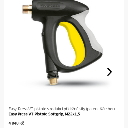
Easy-Press VT-pistole s redukcí přídržné síly (patent Kärcher)
Easy Press VT-Pistole Softgrip, M22x1,5
C
4 840 Kč