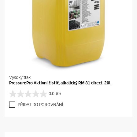
Vysoký tlak
PressurePro Aktivní čistič, alkalický RM 81 direct, 20l
0.0
(0)
0
.
PŘIDAT DO POROVNÁNÍ
0
z
5
h
v
ě