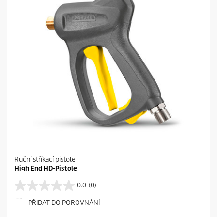
e
k
.
Ruční stříkací pistole
High End HD-Pistole
0.0
(0)
0
.
PŘIDAT DO POROVNÁNÍ
0
z