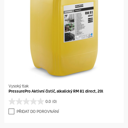
.
Vysoký tlak
PressurePro Aktivní čistič, alkalický RM 81 direct, 20l
0.0
(0)
0
.
PŘIDAT DO POROVNÁNÍ
0
z
5