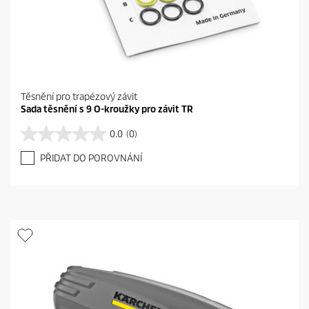
Těsnění pro trapézový závit
Sada těsnění s 9 O-kroužky pro závit TR
0.0
(0)
0
.
PŘIDAT DO POROVNÁNÍ
0
z
5
h
v
ě
z
d
i
č
e
k