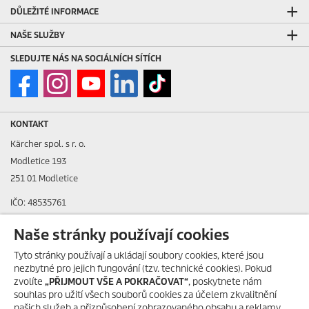
DŮLEŽITÉ INFORMACE
NAŠE SLUŽBY
SLEDUJTE NÁS NA SOCIÁLNÍCH SÍTÍCH
KONTAKT
Kärcher spol. s r. o.
Modletice 193
251 01 Modletice
IČO: 48535761
DIČ: CZ48535761
Naše stránky používají cookies
ID datové schránky: ic4eqpk
Tyto stránky používají a ukládají soubory cookies, které jsou
nezbytné pro jejich fungování (tzv. technické cookies). Pokud
> Tiráž
zvolíte
„PŘIJMOUT VŠE A POKRAČOVAT“
, poskytnete nám
souhlas pro užití všech souborů cookies za účelem zkvalitnění
Zákaznická linka:
+420 323 555 555
našich služeb a přizpůsobení zobrazovaného obsahu a reklamy