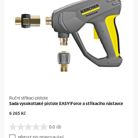
1
e
r
e
c
e
n
z
e
Ruční stříkací pistole
Sada vysokotlaké pistole EASY!Force a stříkacího nástavce
C
6 265 Kč
u
r
0.0
(0)
0
r
.
e
PŘIDAT DO POROVNÁNÍ