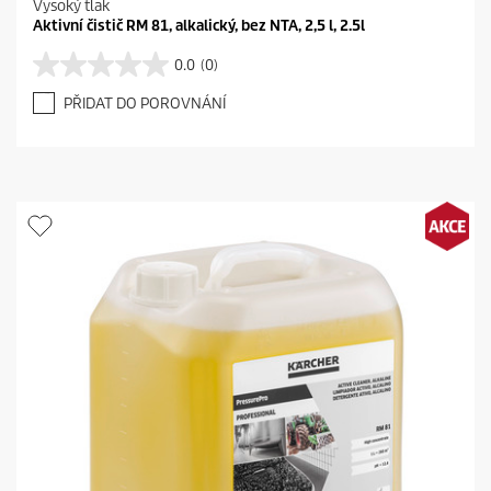
Vysoký tlak
Aktivní čistič RM 81, alkalický, bez NTA, 2,5 l, 2.5l
0.0
(0)
0
.
PŘIDAT DO POROVNÁNÍ
0
z
5
h
v
ě
z
d
i
č
e
k
.