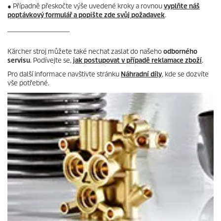
● Případně přeskočte výše uvedené kroky a rovnou
vyplňte náš
poptávkový formulář a popište zde svůj požadavek
.
_____________________
Kärcher stroj můžete také nechat zaslat do našeho
odborného
servisu
. Podívejte se,
jak postupovat v případě reklamace zboží
.
Pro další informace navštivte stránku
Náhradní díly
, kde se dozvíte
vše potřebné.