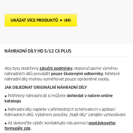
z
e
u
d
c
i
t
č
p
UKÁZAT VÍCE PRODUKTŮ ▼ (44)
e
r
k
i
.
c
e
NÁHRADNÍ DÍLY HD 5/12 CX PLUS
Aby byly dodrženy
záruční podmínky
, doporučujeme výměnu
náhradních dílů provádět
pouze školenými odborníky
. Některé
náhradní díly mohou vyměňovat pouze oprávněné osoby.
JAK OBJEDNAT ORIGINÁLNÍ NÁHRADNÍ DÍLY
●
Potřebný náhradní díl si můžete
dohledat v našem online
katalogu
● Náhradní díly najdete v přehledných schématech v aplikaci
Náhradních dílů. Výběrem položky „Najít díly“ zahájíte vyhledávání.
● Až dokončíte výběr, kontaktujte nás pomocí
poptávkového
formuláře zde
.