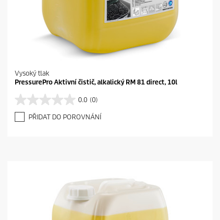
Vysoký tlak
PressurePro Aktivní čistič, alkalický RM 81 direct, 10l
0.0
(0)
0
.
PŘIDAT DO POROVNÁNÍ
0
z
5
h
v
ě
z
d
i
č
e
k