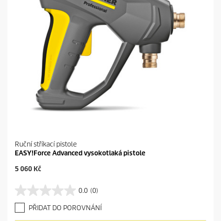
.
Ruční stříkací pistole
EASY!Force Advanced vysokotlaká pistole
C
5 060 Kč
u
r
0.0
(0)
0
r
.
e
PŘIDAT DO POROVNÁNÍ
0
n