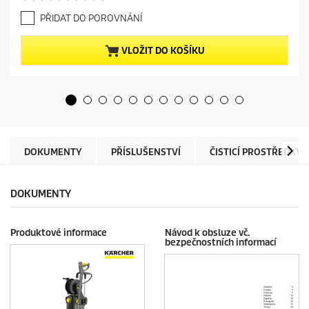
r
.
e
PŘIDAT DO POROVNÁNÍ
0
n
z
t
5
p
VLOŽIT DO KOŠÍKU
h
r
v
o
ě
d
z
u
d
c
i
t
č
p
e
r
DOKUMENTY
PŘÍSLUŠENSTVÍ
ČISTICÍ PROSTŘEDKY
k
i
.
c
e
DOKUMENTY
Produktové informace
Návod k obsluze vč.
bezpečnostních informací