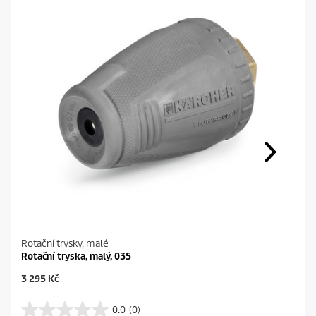
Rotační trysky, malé
Rotační tryska, malý, 035
C
3 295 Kč
u
r
0.0
(0)
0