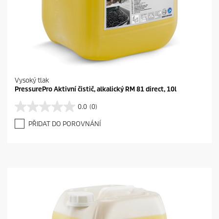
Vysoký tlak
PressurePro Aktivní čistič, alkalický RM 81 direct, 10l
0.0
(0)
0
.
PŘIDAT DO POROVNÁNÍ
0
z
5
h
v
ě
z
d
i
č
e