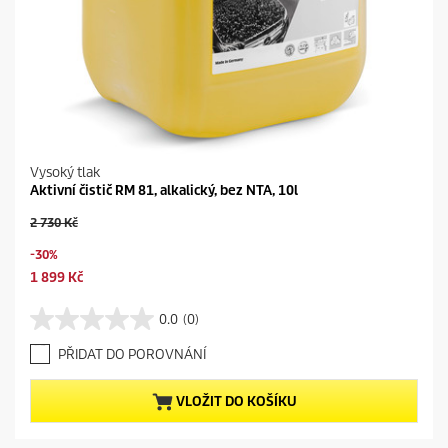
Vysoký tlak
Aktivní čistič RM 81, alkalický, bez NTA, 10l
O
2 730 Kč
l
S
-30%
d
a
p
C
1 899 Kč
v
r
u
i
o
r
0.0
(0)
n
0
d
r
g
.
u
e
PŘIDAT DO POROVNÁNÍ
0
c
n
z
t
t
5
VLOŽIT DO KOŠÍKU
p
p
h
r
r
v
i
o