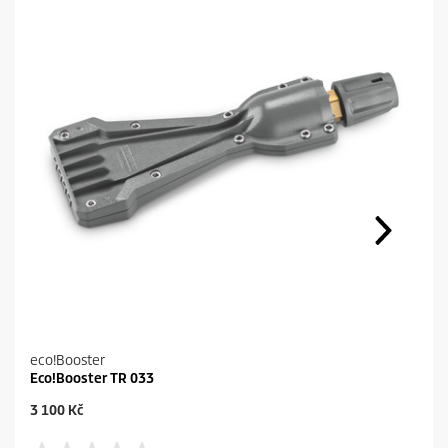
eco!Booster
Eco!Booster TR 033
C
3 100 Kč
u
r