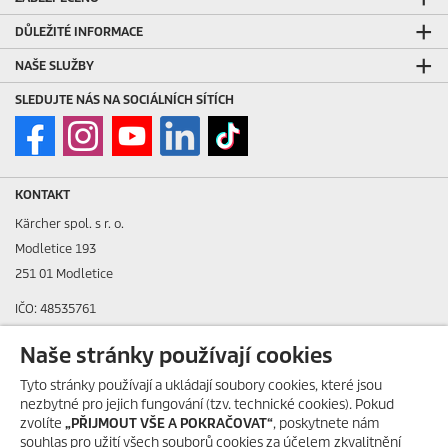
DŮLEŽITÉ INFORMACE
NAŠE SLUŽBY
SLEDUJTE NÁS NA SOCIÁLNÍCH SÍTÍCH
KONTAKT
Kärcher spol. s r. o.
Modletice 193
251 01 Modletice
IČO: 48535761
DIČ: CZ48535761
Naše stránky používají cookies
ID datové schránky: ic4eqpk
Tyto stránky používají a ukládají soubory cookies, které jsou
nezbytné pro jejich fungování (tzv. technické cookies). Pokud
> Tiráž
zvolíte
„PŘIJMOUT VŠE A POKRAČOVAT“
, poskytnete nám
souhlas pro užití všech souborů cookies za účelem zkvalitnění