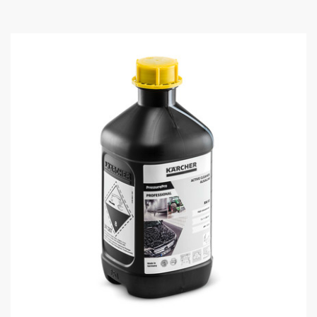
5
h
v
ě
z
d
i
č
e
k
.