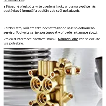
● Případně přeskočte výše uvedené kroky a rovnou
vyplňte náš
poptávkový formulář a popište zde svůj požadavek
.
_____________________
Kärcher stroj můžete také nechat zaslat do našeho
odborného
servisu
. Podívejte se,
jak postupovat v případě reklamace zboží
.
Pro další informace navštivte stránku
Náhradní díly
, kde se dozvíte
vše potřebné.