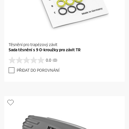
Těsnění pro trapézový závit
Sada těsnění s 9 O-kroužky pro závit TR
0.0
(0)
0
.
PŘIDAT DO POROVNÁNÍ
0
z
5
h
v
ě
z
d
i
č
e