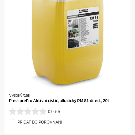
k
.
Vysoký tlak
PressurePro Aktivní čistič, alkalický RM 81 direct, 20l
0.0
(0)
0
.
PŘIDAT DO POROVNÁNÍ
0
z