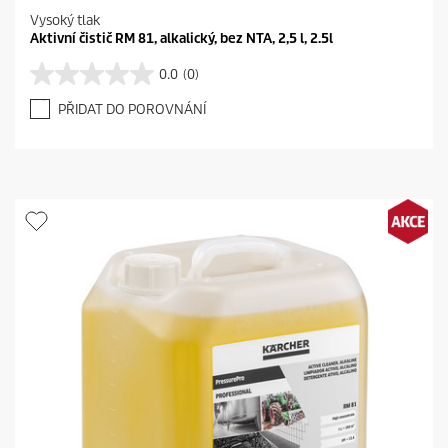
Vysoký tlak
Aktivní čistič RM 81, alkalický, bez NTA, 2,5 l, 2.5l
0.0
(0)
0
.
PŘIDAT DO POROVNÁNÍ
0
z
5
h
v
ě
z
d
i
č
e
k
.