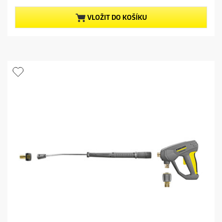
z
t
5
p
VLOŽIT DO KOŠÍKU
h
r
v
o
ě
d
z
u
d
c
i
t
č
p
e
r
k
i
.
c
e