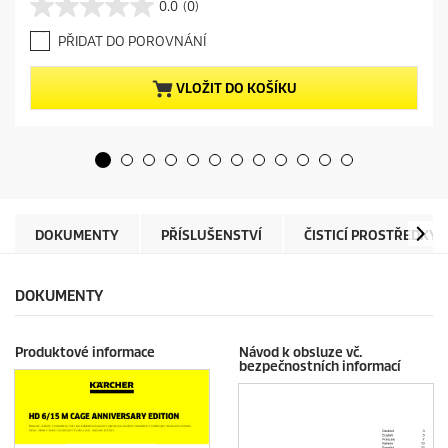
0.0
(0)
0
r
.
e
PŘIDAT DO POROVNÁNÍ
0
n
z
t
5
p
VLOŽIT DO KOŠÍKU
h
r
v
o
ě
d
z
u
d
c
i
t
č
p
e
r
DOKUMENTY
PŘÍSLUŠENSTVÍ
ČISTICÍ PROSTŘEDKY
k
i
.
c
e
DOKUMENTY
Produktové informace
Návod k obsluze vč.
bezpečnostních informací