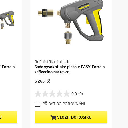
Ruční stříkací pistole
!Force a
Sada vysokotlaké pistole EASY!Force a
stříkacího nástavce
C
6 265 Kč
u
r
0.0
(0)
0
r
.
e
PŘIDAT DO POROVNÁNÍ
0
n
z
t
5
p
U
VLOŽIT DO KOŠÍKU
h
r
v
o