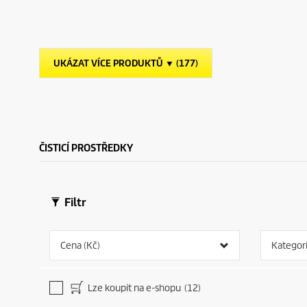
ě
ě
d
z
z
u
d
d
c
i
i
t
č
č
p
UKÁZAT VÍCE PRODUKTŮ ▼ (177)
e
e
r
k
k
i
.
.
c
e
ČISTICÍ PROSTŘEDKY
Filtr
Cena (Kč)
Kategor
Lze koupit na e-shopu
(12)