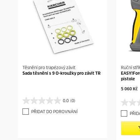
Těsnění pro trapézový závit
Ruční stří
Sada těsnění s 9 O-kroužky pro závit TR
EASY!For
pistole
C
5 060 Kč
u
r
0.0
(0)
0
0
r
.
.
e
PŘIDAT DO POROVNÁNÍ
PŘID
0
0
n
z
z
t
5
5
p
h
h
r
v
v
o