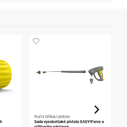
Ruční stříkací pistole
R
/h
Sada vysokotlaké pistole EASY!Force a
P
stříkacího nástavce
š