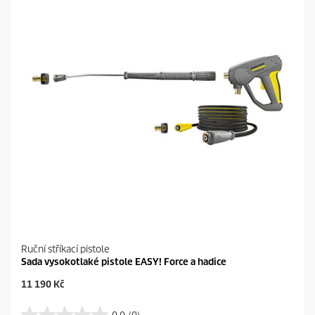
k
i
.
c
1
e
r
e
c
e
n
z
e
Ruční stříkací pistole
Sada vysokotlaké pistole EASY! Force a hadice
C
11 190 Kč
u
r