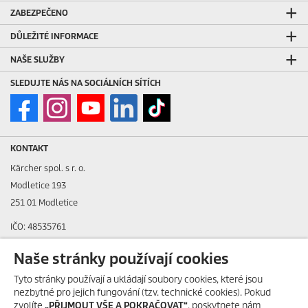
ZABEZPEČENO
DŮLEŽITÉ INFORMACE
NAŠE SLUŽBY
SLEDUJTE NÁS NA SOCIÁLNÍCH SÍTÍCH
KONTAKT
Kärcher spol. s r. o.
Modletice 193
251 01 Modletice
IČO: 48535761
DIČ: CZ48535761
Naše stránky používají cookies
ID datové schránky: ic4eqpk
Tyto stránky používají a ukládají soubory cookies, které jsou
nezbytné pro jejich fungování (tzv. technické cookies). Pokud
> Tiráž
zvolíte
„PŘIJMOUT VŠE A POKRAČOVAT“
, poskytnete nám