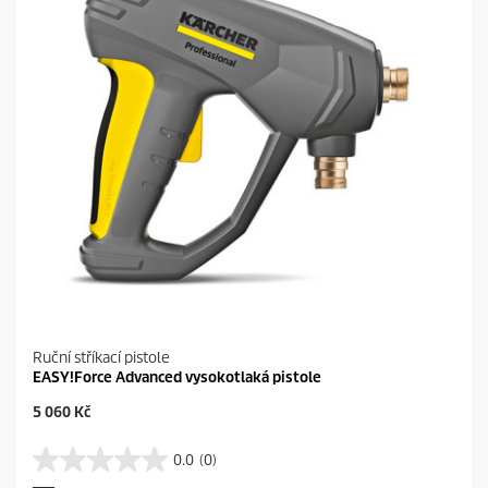
e
k
.
Ruční stříkací pistole
EASY!Force Advanced vysokotlaká pistole
C
5 060 Kč
u
r
0.0
(0)
0
r