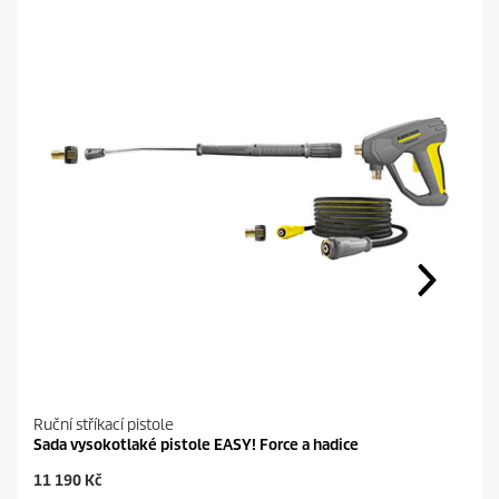
Ruční stříkací pistole
Sada vysokotlaké pistole EASY! Force a hadice
C
11 190 Kč