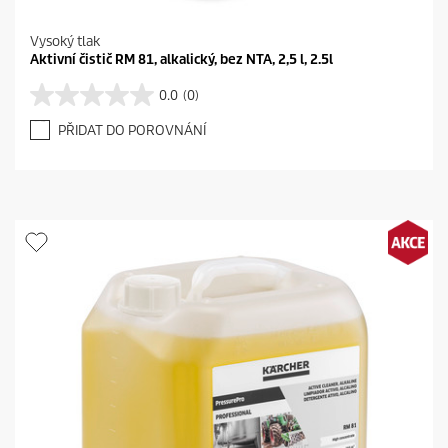
Vysoký tlak
Aktivní čistič RM 81, alkalický, bez NTA, 2,5 l, 2.5l
0.0
(0)
0
.
PŘIDAT DO POROVNÁNÍ
0
z
5
h
v
ě
z
d
i
č
e
k
.