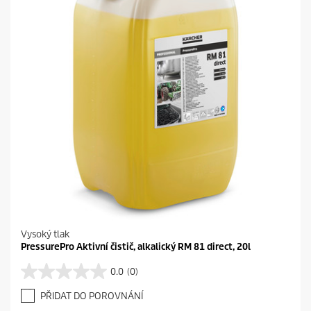
e
k
.
Vysoký tlak
PressurePro Aktivní čistič, alkalický RM 81 direct, 20l
0.0
(0)
0
.
PŘIDAT DO POROVNÁNÍ
0