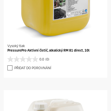
Vysoký tlak
PressurePro Aktivní čistič, alkalický RM 81 direct, 10l
0.0
(0)
0
.
PŘIDAT DO POROVNÁNÍ
0
z
5
h
v
ě
z
d
i
č