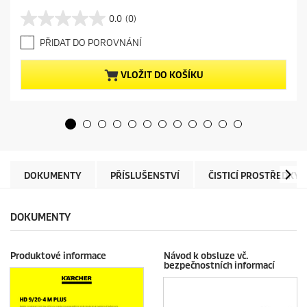
u
r
0.0
(0)
0
r
.
e
PŘIDAT DO POROVNÁNÍ
0
n
z
t
5
p
VLOŽIT DO KOŠÍKU
h
r
v
o
ě
d
z
u
d
c
i
t
č
p
e
r
DOKUMENTY
PŘÍSLUŠENSTVÍ
ČISTICÍ PROSTŘEDKY
k
i
.
c
e
DOKUMENTY
Produktové informace
Návod k obsluze vč.
bezpečnostních informací