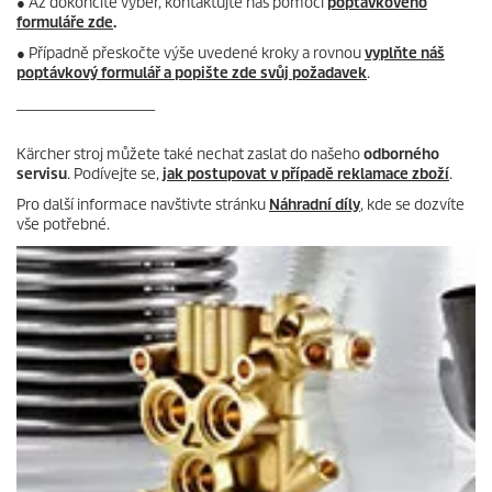
● Až dokončíte výběr, kontaktujte nás pomocí
poptávkového
formuláře zde
.
● Případně přeskočte výše uvedené kroky a rovnou
vyplňte náš
poptávkový formulář a popište zde svůj požadavek
.
_____________________
Kärcher stroj můžete také nechat zaslat do našeho
odborného
servisu
. Podívejte se,
jak postupovat v případě reklamace zboží
.
Pro další informace navštivte stránku
Náhradní díly
, kde se dozvíte
vše potřebné.