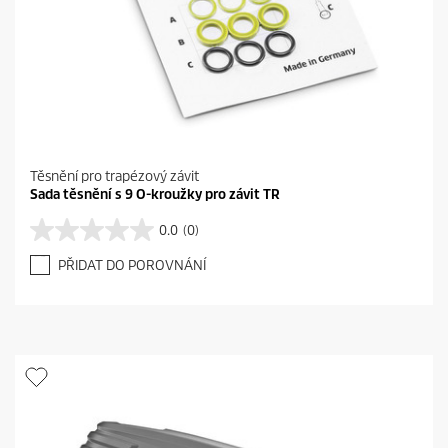
Těsnění pro trapézový závit
Sada těsnění s 9 O-kroužky pro závit TR
0.0
(0)
0
.
PŘIDAT DO POROVNÁNÍ
0
z
5
h
v
ě
z
d
i
č