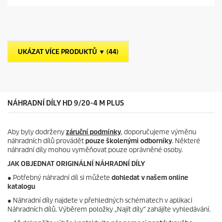
v
i
o
ě
c
d
z
e
u
d
c
i
t
č
p
UKÁZAT VÍCE PRODUKTŮ ▼ (44)
e
r
k
i
.
c
e
NÁHRADNÍ DÍLY HD 9/20-4 M PLUS
Aby byly dodrženy
záruční podmínky
, doporučujeme výměnu
náhradních dílů provádět
pouze školenými odborníky
. Některé
náhradní díly mohou vyměňovat pouze oprávněné osoby.
JAK OBJEDNAT ORIGINÁLNÍ NÁHRADNÍ DÍLY
●
Potřebný náhradní díl si můžete
dohledat v našem online
katalogu
● Náhradní díly najdete v přehledných schématech v aplikaci
Náhradních dílů. Výběrem položky „Najít díly“ zahájíte vyhledávání.