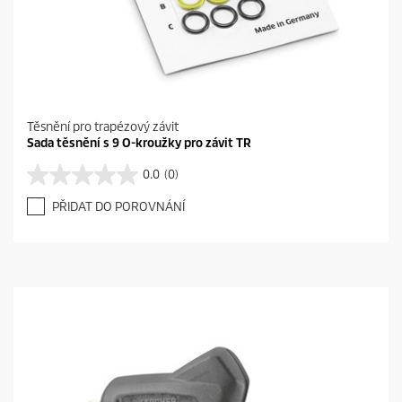
Těsnění pro trapézový závit
Sada těsnění s 9 O-kroužky pro závit TR
0.0
(0)
0
.
PŘIDAT DO POROVNÁNÍ
0
z
5
h
v
ě
z
d
i
č
e
k