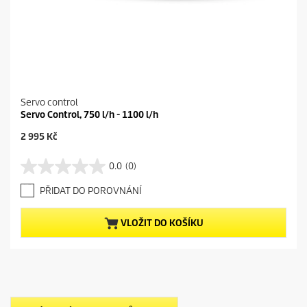
Servo control
Servo Control, 750 l/h - 1100 l/h
C
2 995 Kč
u
r
0.0
(0)
0
r
.
e
PŘIDAT DO POROVNÁNÍ
0
n
z
t
5
p
VLOŽIT DO KOŠÍKU
h
r
v
o
ě
d
z
u
d
c
i
t