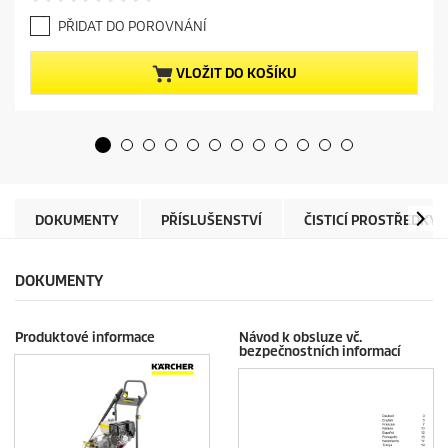
r
.
e
PŘIDAT DO POROVNÁNÍ
0
n
z
t
5
p
VLOŽIT DO KOŠÍKU
h
r
v
o
ě
d
z
u
d
c
i
t
č
p
e
r
DOKUMENTY
PŘÍSLUŠENSTVÍ
ČISTICÍ PROSTŘEDKY
k
i
.
c
e
DOKUMENTY
Produktové informace
Návod k obsluze vč.
bezpečnostních informací