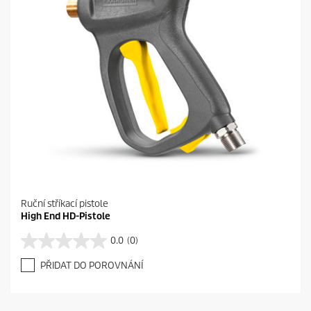
.
Ruční stříkací pistole
High End HD-Pistole
0.0
(0)
0
.
PŘIDAT DO POROVNÁNÍ
0
z
5
h