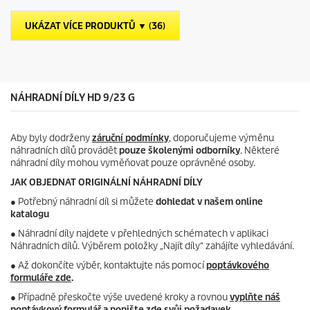
ě
z
UKÁZAT VÍCE PRODUKTŮ ▼ (36)
d
i
č
e
k
.
NÁHRADNÍ DÍLY HD 9/23 G
Aby byly dodrženy
záruční podmínky
, doporučujeme výměnu
náhradních dílů provádět
pouze školenými odborníky
. Některé
náhradní díly mohou vyměňovat pouze oprávněné osoby.
JAK OBJEDNAT ORIGINÁLNÍ NÁHRADNÍ DÍLY
●
Potřebný náhradní díl si můžete
dohledat v našem online
katalogu
● Náhradní díly najdete v přehledných schématech v aplikaci
Náhradních dílů. Výběrem položky „Najít díly“ zahájíte vyhledávání.
● Až dokončíte výběr, kontaktujte nás pomocí
poptávkového
formuláře zde
.
● Případně přeskočte výše uvedené kroky a rovnou
vyplňte náš
poptávkový formulář a popište zde svůj požadavek
.