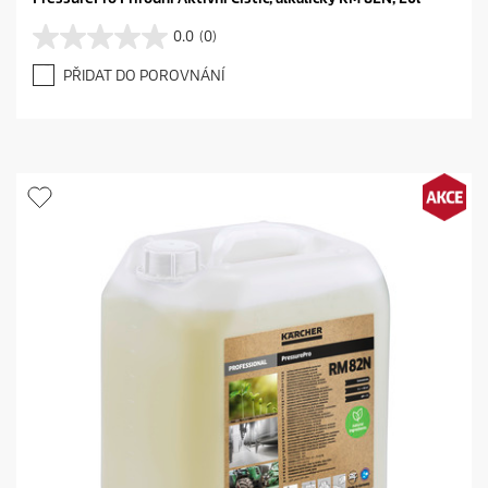
0.0
(0)
0
.
PŘIDAT DO POROVNÁNÍ
0
z
5
h
v
ě
z
d
i
č
e
k
.