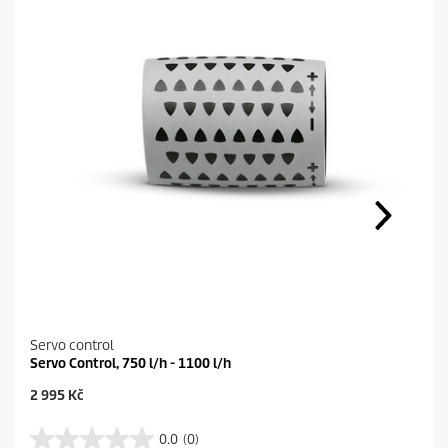
Servo control
Servo Control, 750 l/h - 1100 l/h
C
2 995 Kč
u
r
0.0
(0)
0