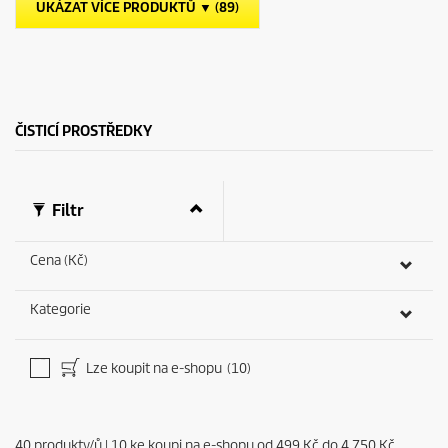
č
p
UKÁZAT VÍCE PRODUKTŮ ▼ (89)
e
r
k
i
.
c
e
ČISTICÍ PROSTŘEDKY
Filtr
Cena (Kč)
Kategorie
Lze koupit na e-shopu
(10)
40
produkty/ů
|
10
ke koupi na e-shopu od
499 Kč
do
4 750 Kč