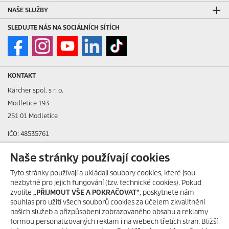
NAŠE SLUŽBY
SLEDUJTE NÁS NA SOCIÁLNÍCH SÍTÍCH
KONTAKT
Kärcher spol. s r. o.
Modletice 193
251 01 Modletice
IČO: 48535761
DIČ: CZ48535761
Naše stránky používají cookies
ID datové schránky: ic4eqpk
Tyto stránky používají a ukládají soubory cookies, které jsou
nezbytné pro jejich fungování (tzv. technické cookies). Pokud
> Tiráž
zvolíte
„PŘIJMOUT VŠE A POKRAČOVAT“
, poskytnete nám
souhlas pro užití všech souborů cookies za účelem zkvalitnění
Zákaznická linka:
+420 323 555 555
našich služeb a přizpůsobení zobrazovaného obsahu a reklamy
E-mail:
info@karcher.cz
formou personalizovaných reklam i na webech třetích stran. Bližší