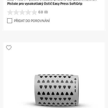
Pistole pro vysokotlaký čistič Easy Press SoftGrip
0.0
(0)
0
.
PŘIDAT DO POROVNÁNÍ
0
z
5
h
v
ě
z
d
i
č
e
k
.