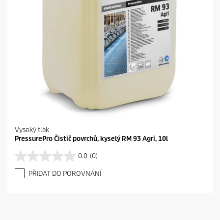
Vysoký tlak
PressurePro Čistič povrchů, kyselý RM 93 Agri, 10l
0.0
(0)
0
.
PŘIDAT DO POROVNÁNÍ
0
z
5
h
v