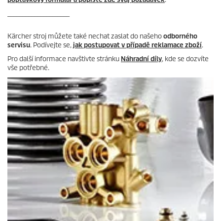
_____________________
Kärcher stroj můžete také nechat zaslat do našeho
odborného
servisu
. Podívejte se,
jak postupovat v případě reklamace zboží
.
Pro další informace navštivte stránku
Náhradní díly
, kde se dozvíte
vše potřebné.