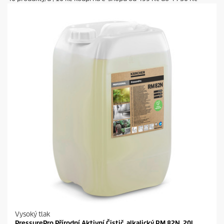
Vysoký tlak
PressurePro Přírodní Aktivní Čistič, alkalický RM 82N, 20l