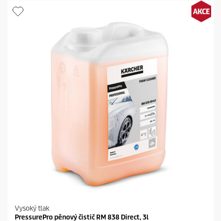
d
c
i
t
č
p
e
r
k
i
.
c
e
Vysoký tlak
PressurePro pěnový čistič RM 838 Direct, 3l