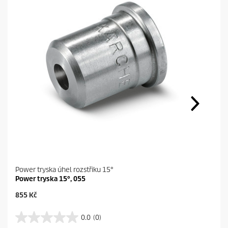
Power tryska úhel rozstřiku 15°
Power tryska 15°, 055
C
855 Kč
u
r
0.0
(0)
0
r