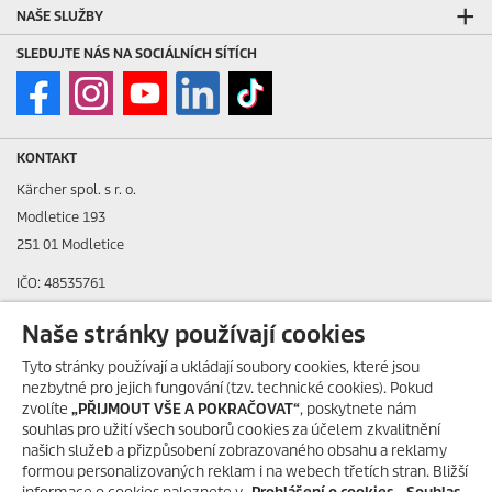
NAŠE SLUŽBY
SLEDUJTE NÁS NA SOCIÁLNÍCH SÍTÍCH
KONTAKT
Kärcher spol. s r. o.
Modletice 193
251 01 Modletice
IČO: 48535761
DIČ: CZ48535761
Naše stránky používají cookies
ID datové schránky: ic4eqpk
Tyto stránky používají a ukládají soubory cookies, které jsou
nezbytné pro jejich fungování (tzv. technické cookies). Pokud
> Tiráž
zvolíte
„PŘIJMOUT VŠE A POKRAČOVAT“
, poskytnete nám
souhlas pro užití všech souborů cookies za účelem zkvalitnění
Zákaznická linka:
+420 323 555 555
našich služeb a přizpůsobení zobrazovaného obsahu a reklamy
E-mail:
info@karcher.cz
formou personalizovaných reklam i na webech třetích stran. Bližší