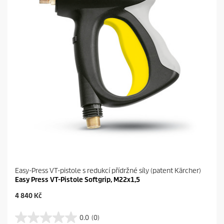
č
e
k
.
Easy-Press VT-pistole s redukcí přídržné síly (patent Kärcher)
Easy Press VT-Pistole Softgrip, M22x1,5
C
4 840 Kč
u
r
0.0
(0)
0
r