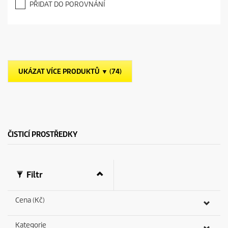
PŘIDAT DO POROVNÁNÍ
0
z
5
h
v
ě
z
UKÁZAT VÍCE PRODUKTŮ ▼ (74)
d
i
č
e
k
.
ČISTICÍ PROSTŘEDKY
Filtr
Cena (Kč)
Kategorie