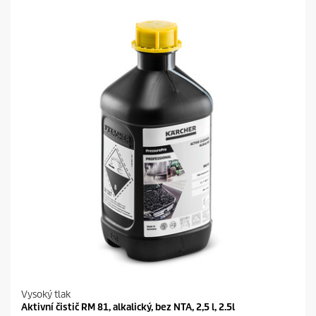
ě
z
d
i
č
e
k
.
Vysoký tlak
Aktivní čistič RM 81, alkalický, bez NTA, 2,5 l, 2.5l