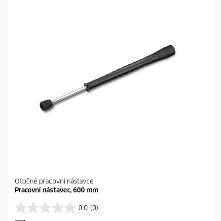
e
r
k
i
.
c
e
Otočné pracovní nástavce
Pracovní nástavec, 600 mm
0.0
(0)
0
.