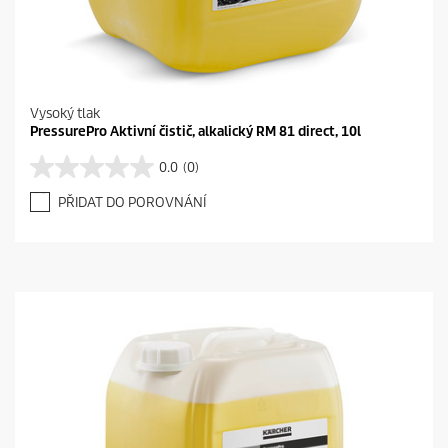
Vysoký tlak
PressurePro Aktivní čistič, alkalický RM 81 direct, 10l
0.0
(0)
0
.
PŘIDAT DO POROVNÁNÍ
0
z
5
h
v
ě
z
d
i
č
e
k
.