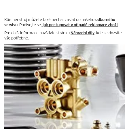
_____________________
Kärcher stroj můžete také nechat zaslat do našeho
odborného
servisu
. Podívejte se,
jak postupovat v případě reklamace zboží
.
Pro další informace navštivte stránku
Náhradní díly
, kde se dozvíte
vše potřebné.