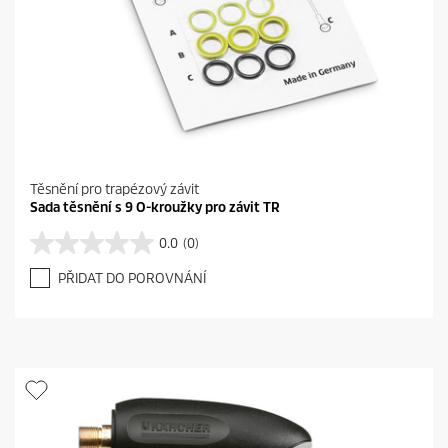
Těsnění pro trapézový závit
Sada těsnění s 9 O-kroužky pro závit TR
0.0
(0)
0
.
PŘIDAT DO POROVNÁNÍ
0
z
5
h
v
ě
z
d
i