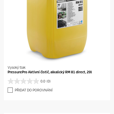
Vysoký tlak
PressurePro Aktivní čistič, alkalický RM 81 direct, 20l
0.0
(0)
0
.
PŘIDAT DO POROVNÁNÍ
0
z
5
h
v