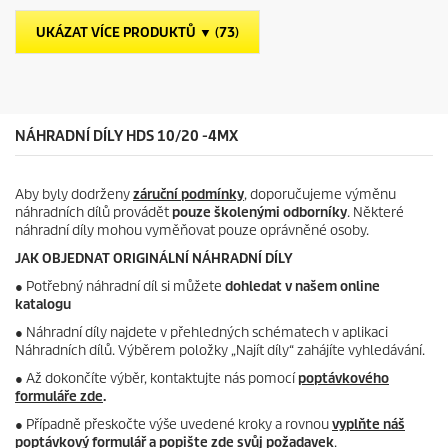
i
t
č
p
UKÁZAT VÍCE PRODUKTŮ ▼ (73)
e
r
k
i
.
c
e
NÁHRADNÍ DÍLY HDS 10/20 -4MX
Aby byly dodrženy
záruční podmínky
, doporučujeme výměnu
náhradních dílů provádět
pouze školenými odborníky
. Některé
náhradní díly mohou vyměňovat pouze oprávněné osoby.
JAK OBJEDNAT ORIGINÁLNÍ NÁHRADNÍ DÍLY
●
Potřebný náhradní díl si můžete
dohledat v našem online
katalogu
● Náhradní díly najdete v přehledných schématech v aplikaci
Náhradních dílů. Výběrem položky „Najít díly“ zahájíte vyhledávání.
● Až dokončíte výběr, kontaktujte nás pomocí
poptávkového
formuláře zde
.
● Případně přeskočte výše uvedené kroky a rovnou
vyplňte náš
poptávkový formulář a popište zde svůj požadavek
.