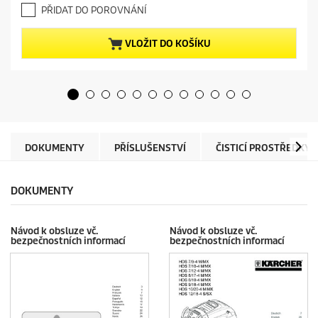
.
e
PŘIDAT DO POROVNÁNÍ
0
n
z
t
5
p
VLOŽIT DO KOŠÍKU
h
r
v
o
ě
d
z
u
d
c
i
t
č
p
e
r
DOKUMENTY
PŘÍSLUŠENSTVÍ
ČISTICÍ PROSTŘEDKY
k
i
.
c
e
DOKUMENTY
Návod k obsluze vč.
Návod k obsluze vč.
bezpečnostních informací
bezpečnostních informací