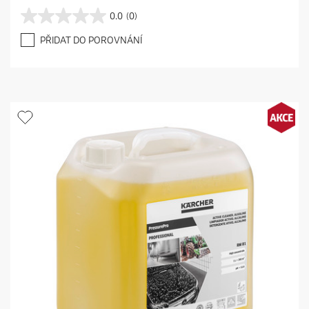
0.0
(0)
0
.
PŘIDAT DO POROVNÁNÍ
0
z
5
h
v
ě
z
d
i
č
e
k
.