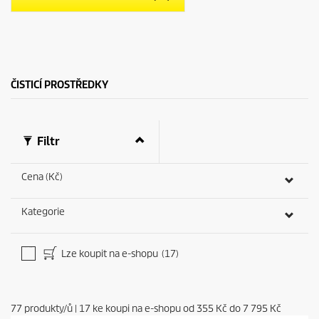
e
r
k
i
.
c
e
ČISTICÍ PROSTŘEDKY
Filtr
Cena (Kč)
Kategorie
Lze koupit na e-shopu
(17)
77
produkty/ů
|
17
ke koupi na e-shopu od
355 Kč
do
7 795 Kč