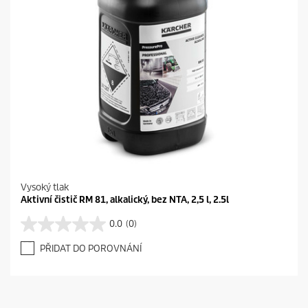
Vysoký tlak
Aktivní čistič RM 81, alkalický, bez NTA, 2,5 l, 2.5l
0.0
(0)
0
.
PŘIDAT DO POROVNÁNÍ
0
z
5
h
v