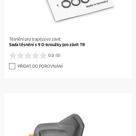
Těsnění pro trapézový závit
Sada těsnění s 9 O-kroužky pro závit TR
0.0
(0)
0
.
PŘIDAT DO POROVNÁNÍ
0
z
5
h
v
ě
z
d
i
č
e
k
.