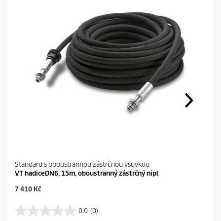
Standard s oboustrannou zástrčnou vsuvkou
VT hadiceDN6, 15m, oboustranný zástrčný nipl
C
7 410 Kč
u
r
0.0
(0)
0
r