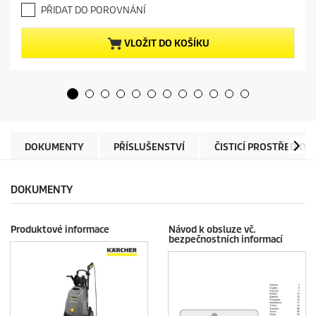
.
e
PŘIDAT DO POROVNÁNÍ
0
n
z
t
5
p
VLOŽIT DO KOŠÍKU
h
r
v
o
ě
d
z
u
d
c
i
t
č
p
e
r
DOKUMENTY
PŘÍSLUŠENSTVÍ
ČISTICÍ PROSTŘEDKY
k
i
.
c
e
DOKUMENTY
Produktové informace
Návod k obsluze vč.
bezpečnostních informací