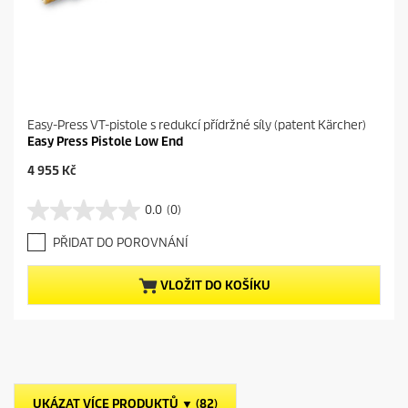
Easy-Press VT-pistole s redukcí přídržné síly (patent Kärcher)
Easy Press Pistole Low End
C
4 955 Kč
u
r
0.0
(0)
0
r
.
e
PŘIDAT DO POROVNÁNÍ
0
n
z
t
5
p
VLOŽIT DO KOŠÍKU
h
r
v
o
ě
d
z
u
d
c
i
t
č
p
UKÁZAT VÍCE PRODUKTŮ ▼ (82)