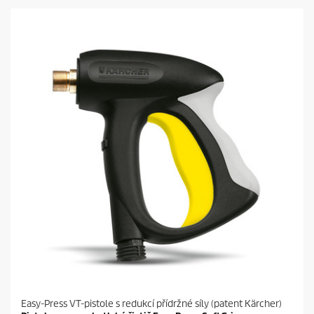
v
ě
z
d
i
č
e
k
.
Easy-Press VT-pistole s redukcí přídržné síly (patent Kärcher)