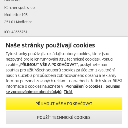
Kärcher spol. s r. o.
Modletice 193
251 01 Modletice
IČO: 48535761
DIČ: CZ48535761
Naše stránky používají cookies
ID datové schránky: ic4eqpk
Tyto stránky používají a ukládají soubory cookies, které jsou
nezbytné pro jejich fungování (tzv. technické cookies). Pokud
> Tiráž
zvolíte
„PŘIJMOUT VŠE A POKRAČOVAT“
, poskytnete nám
souhlas pro užití všech souborů cookies za účelem zkvalitnění
Zákaznická linka:
+420 323 555 555
našich služeb a přizpůsobení zobrazovaného obsahu a reklamy
E-mail:
info@karcher.cz
formou personalizovaných reklam i na webech třetích stran. Bližší
informace o cookies naleznete v
Prohlášení o cookies
.
Souhlas
Po-Pá: 8-17 hod.
se zpracováním osobních údajů
Tiráž
> Více kontaktů
PŘIJMOUT VŠE A POKRAČOVAT
POUŽÍT TECHNICKÉ COOKIES
Ceny uváděny včetně DPH a recyklačního poplatku