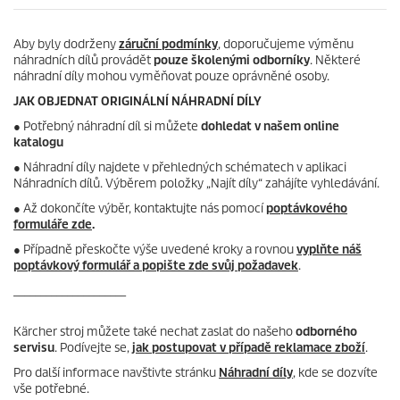
Aby byly dodrženy
záruční podmínky
, doporučujeme výměnu
náhradních dílů provádět
pouze školenými odborníky
. Některé
náhradní díly mohou vyměňovat pouze oprávněné osoby.
JAK OBJEDNAT ORIGINÁLNÍ NÁHRADNÍ DÍLY
●
Potřebný náhradní díl si můžete
dohledat v našem online
katalogu
● Náhradní díly najdete v přehledných schématech v aplikaci
Náhradních dílů. Výběrem položky „Najít díly“ zahájíte vyhledávání.
● Až dokončíte výběr, kontaktujte nás pomocí
poptávkového
formuláře zde
.
● Případně přeskočte výše uvedené kroky a rovnou
vyplňte náš
poptávkový formulář a popište zde svůj požadavek
.
_____________________
Kärcher stroj můžete také nechat zaslat do našeho
odborného
servisu
. Podívejte se,
jak postupovat v případě reklamace zboží
.
Pro další informace navštivte stránku
Náhradní díly
, kde se dozvíte
vše potřebné.