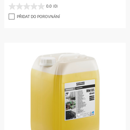
0.0
(0)
0
.
PŘIDAT DO POROVNÁNÍ
0
z
5
h
v
ě
z
d
i
č
e
k
.