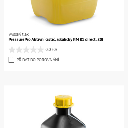
Vysoký tlak
PressurePro Aktivní čistič, alkalický RM 81 direct, 20l
0.0
(0)
0
.
PŘIDAT DO POROVNÁNÍ
0
z
5
h
v
ě
z
d
i
č
e
k
.