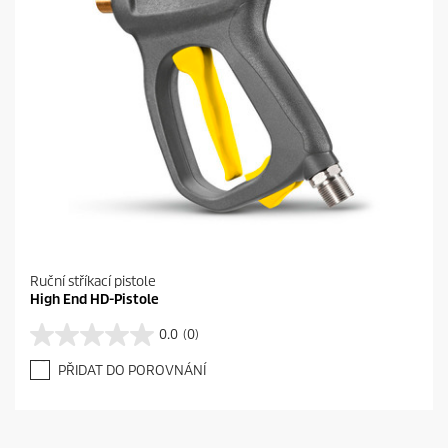
Ruční stříkací pistole
High End HD-Pistole
0.0
(0)
0
.
PŘIDAT DO POROVNÁNÍ
0
z
5
h