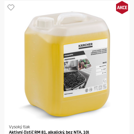
ě
z
d
i
č
e
k
.
Vysoký tlak
Aktivní čistič RM 81, alkalický, bez NTA, 10l