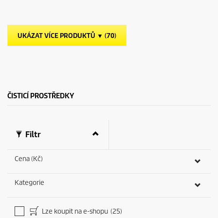
z
u
d
c
i
t
č
p
UKÁZAT VÍCE PRODUKTŮ ▼ (70)
e
r
k
i
.
c
3
e
r
e
c
ČISTICÍ PROSTŘEDKY
e
n
z
í
Filtr
Cena (Kč)
Kategorie
Lze koupit na e-shopu
(25)