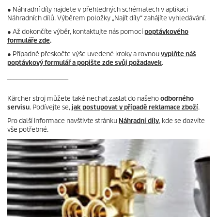
● Náhradní díly najdete v přehledných schématech v aplikaci
Náhradních dílů. Výběrem položky „Najít díly“ zahájíte vyhledávání.
● Až dokončíte výběr, kontaktujte nás pomocí
poptávkového
formuláře zde
.
● Případně přeskočte výše uvedené kroky a rovnou
vyplňte náš
poptávkový formulář a popište zde svůj požadavek
.
_____________________
Kärcher stroj můžete také nechat zaslat do našeho
odborného
servisu
. Podívejte se,
jak postupovat v případě reklamace zboží
.
Pro další informace navštivte stránku
Náhradní díly
, kde se dozvíte
vše potřebné.