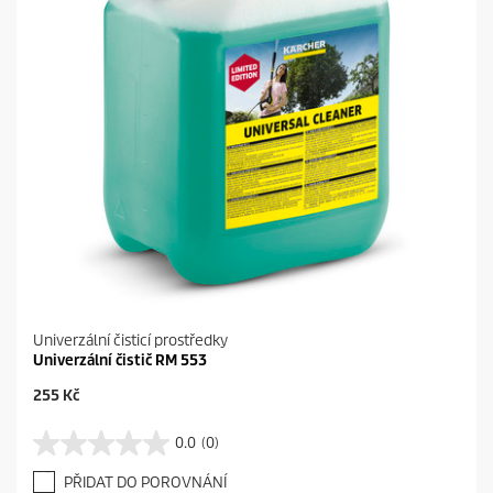
r
e
c
e
n
z
í
Univerzální čisticí prostředky
Univerzální čistič RM 553
C
255 Kč
u
r
0.0
(0)
0
r
.
e
PŘIDAT DO POROVNÁNÍ
0