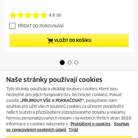
r
r
e
4.8
(8)
4
n
.
t
PŘIDAT DO POROVNÁNÍ
8
p
z
r
5
VLOŽIT DO KOŠÍKU
o
h
d
v
u
ě
c
z
t
d
p
i
r
Naše stránky používají cookies
č
i
e
c
Tyto stránky používají a ukládají soubory cookies, které jsou
k
e
nezbytné pro jejich fungování (tzv. technické cookies). Pokud
.
zvolíte
„PŘIJMOUT VŠE A POKRAČOVAT“
, poskytnete nám
8
Vytvořeno umělou inteligencí
r
souhlas pro užití všech souborů cookies za účelem zkvalitnění
e
našich služeb a přizpůsobení zobrazovaného obsahu a reklamy
c
formou personalizovaných reklam i na webech třetích stran. Bližší
e
informace o cookies naleznete v
Prohlášení o cookies
.
Souhlas
VŠE O NÁKUPU NA E-SHOPU
n
se zpracováním osobních údajů
Tiráž
z
MOŽNOSTI PLATBY A DOPRAVY