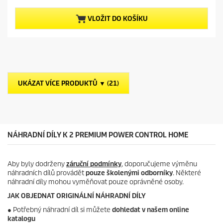
n
z
t
5
p
VLOŽIT DO KOŠÍKU
h
r
v
o
ě
d
z
u
d
c
i
t
č
p
UKÁZAT VÍCE PRODUKTŮ ▼ (21)
e
r
k
i
.
c
e
NÁHRADNÍ DÍLY K 2 PREMIUM POWER CONTROL HOME
Aby byly dodrženy
záruční podmínky
, doporučujeme výměnu
náhradních dílů provádět
pouze školenými odborníky
. Některé
náhradní díly mohou vyměňovat pouze oprávněné osoby.
JAK OBJEDNAT ORIGINÁLNÍ NÁHRADNÍ DÍLY
●
Potřebný náhradní díl si můžete
dohledat v našem online
katalogu