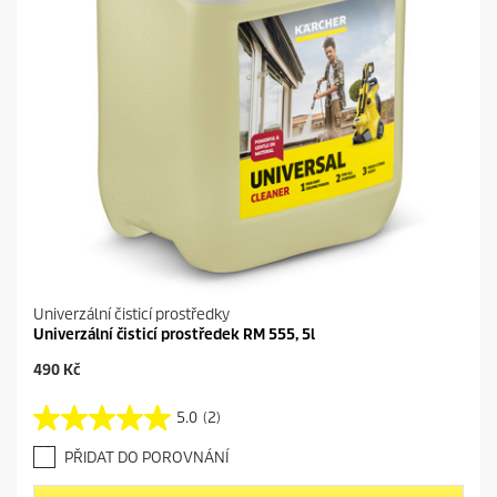
Univerzální čisticí prostředky
Univerzální čisticí prostředek RM 555, 5l
C
490 Kč
u
r
5.0
(2)
5
r
.
e
PŘIDAT DO POROVNÁNÍ
0
n
z
t