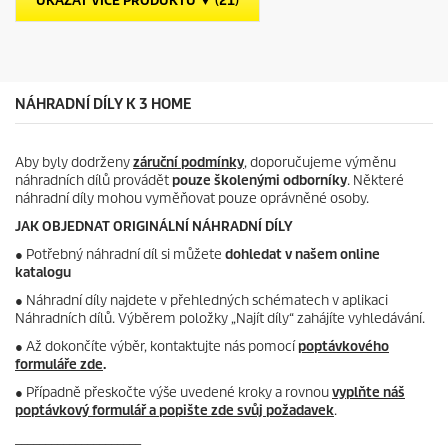
UKÁZAT VÍCE PRODUKTŮ ▼ (21)
e
r
k
i
.
c
e
NÁHRADNÍ DÍLY K 3 HOME
Aby byly dodrženy
záruční podmínky
, doporučujeme výměnu
náhradních dílů provádět
pouze školenými odborníky
. Některé
náhradní díly mohou vyměňovat pouze oprávněné osoby.
JAK OBJEDNAT ORIGINÁLNÍ NÁHRADNÍ DÍLY
●
Potřebný náhradní díl si můžete
dohledat v našem online
katalogu
● Náhradní díly najdete v přehledných schématech v aplikaci
Náhradních dílů. Výběrem položky „Najít díly“ zahájíte vyhledávání.
● Až dokončíte výběr, kontaktujte nás pomocí
poptávkového
formuláře zde
.
● Případně přeskočte výše uvedené kroky a rovnou
vyplňte náš
poptávkový formulář a popište zde svůj požadavek
.
_____________________