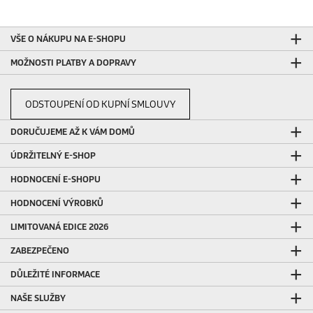
e
c
e
VŠE O NÁKUPU NA E-SHOPU
n
z
MOŽNOSTI PLATBY A DOPRAVY
í
ODSTOUPENÍ OD KUPNÍ SMLOUVY
DORUČUJEME AŽ K VÁM DOMŮ
ÚDRŽITELNÝ E-SHOP
HODNOCENÍ E-SHOPU
HODNOCENÍ VÝROBKŮ
LIMITOVANÁ EDICE 2026
ZABEZPEČENO
DŮLEŽITÉ INFORMACE
NAŠE SLUŽBY