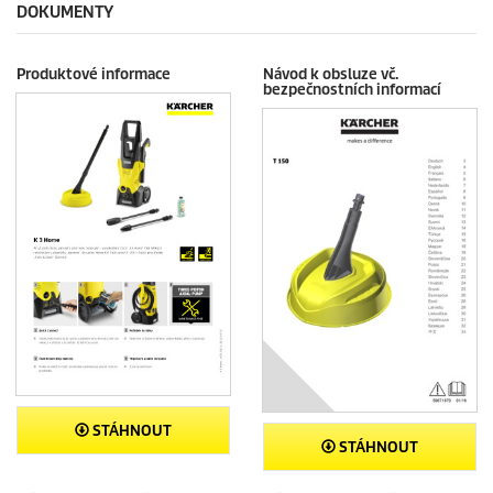
DOKUMENTY
e
c
e
Produktové informace
Návod k obsluze vč.
n
bezpečnostních informací
z
í
STÁHNOUT
STÁHNOUT