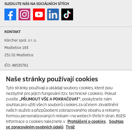
SLEDUJTE NÁS NA SOCIÁLNÍCH SÍTÍCH
KONTAKT
Kärcher spol. s r. o.
Modletice 193
251 01 Modletice
IČO: 48535761
DIČ: CZ48535761
Naše stránky používají cookies
ID datové schránky: ic4eqpk
Tyto stránky používají a ukládají soubory cookies, které jsou
nezbytné pro jejich fungování (tzv. technické cookies). Pokud
> Tiráž
zvolíte
„PŘIJMOUT VŠE A POKRAČOVAT“
, poskytnete nám
souhlas pro užití všech souborů cookies za účelem zkvalitnění
Zákaznická linka:
+420 323 555 555
našich služeb a přizpůsobení zobrazovaného obsahu a reklamy
E-mail:
info@karcher.cz
formou personalizovaných reklam i na webech třetích stran. Bližší
informace o cookies naleznete v
Prohlášení o cookies
.
Souhlas
Po-Pá: 8-17 hod.
se zpracováním osobních údajů
Tiráž