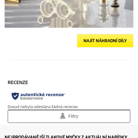
NAJÍT NÁHRADNÍ DÍLY
NEJPRODÁVANĚJŠÍ TLAKOVÉ MYČKY Z AKTUÁLNÍ NABÍDKY