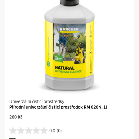
Univerzální čisticí prostředky
Přírodní univerzální čisticí prostředek RM 626N, 1l
C
260 Kč
u
r
0.0
(0)
0
r
.