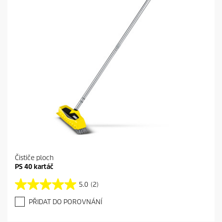
Čističe ploch
PS 40 kartáč
5.0
(2)
5
.
PŘIDAT DO POROVNÁNÍ
0
z