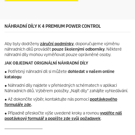
k
i
.
c
e
NÁHRADNÍ DÍLY K 4 PREMIUM POWER CONTROL
Aby byly dodrženy
záruční podmínky
, doporučujeme výměnu
náhradních dílů provádět
pouze školenými odborníky
. Některé
náhradní díly mohou vyměňovat pouze oprávněné osoby.
JAK OBJEDNAT ORIGINÁLNÍ NÁHRADNÍ DÍLY
●
Potřebný náhradní díl si můžete
dohledat v našem online
katalogu
● Náhradní díly najdete v přehledných schématech v aplikaci
Náhradních dílů. Výběrem položky „Najít díly“ zahájíte vyhledávání.
● Až dokončíte výběr, kontaktujte nás pomocí
poptávkového
formuláře zde
.
● Případně přeskočte výše uvedené kroky a rovnou
vyplňte náš
poptávkový formulář a popište zde svůj požadavek
.
_____________________