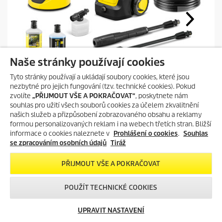
Naše stránky používají cookies
Tlaková myčka
Tyto stránky používají a ukládají soubory cookies, které jsou
K 5 FJ Home
nezbytné pro jejich fungování (tzv. technické cookies). Pokud
zvolíte
„PŘIJMOUT VŠE A POKRAČOVAT“
, poskytnete nám
C
8 890 Kč
souhlas pro užití všech souborů cookies za účelem zkvalitnění
u
našich služeb a přizpůsobení zobrazovaného obsahu a reklamy
r
formou personalizovaných reklam i na webech třetích stran. Bližší
r
informace o cookies naleznete v
Prohlášení o cookies
.
Souhlas
e
4.8
(8)
4
se zpracováním osobních údajů
Tiráž
n
.
t
PŘIDAT DO POROVNÁNÍ
8
p
PŘIJMOUT VŠE A POKRAČOVAT
z
r
5
VLOŽIT DO KOŠÍKU
o
h
POUŽÍT TECHNICKÉ COOKIES
d
v
u
ě
c
UPRAVIT NASTAVENÍ
z
t
d