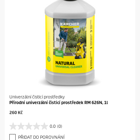
Univerzální čisticí prostředky
Přírodní univerzální čisticí prostředek RM 626N, 1l
C
260 Kč
u
r
0.0
(0)
0
r
.
e
PŘIDAT DO POROVNÁNÍ