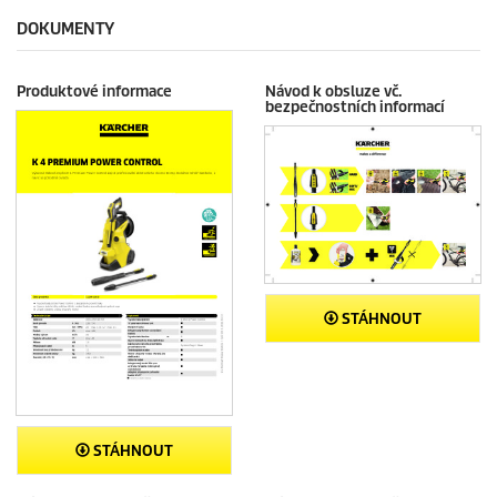
9
e
DOKUMENTY
r
e
c
Produktové informace
Návod k obsluze vč.
e
bezpečnostních informací
n
z
í
STÁHNOUT
STÁHNOUT