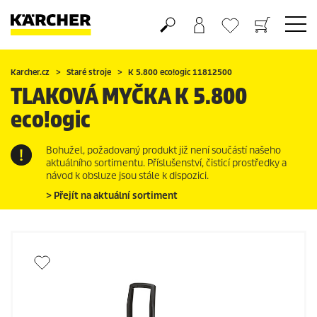
Nákupní košík
Seznam oblíbených produktů
Karcher.cz
Staré stroje
K 5.800
eco!ogic
11812500
TLAKOVÁ MYČKA K 5.800
eco!ogic
Bohužel, požadovaný produkt již není součástí našeho
aktuálního sortimentu. Příslušenství, čisticí prostředky a
návod k obsluze jsou stále k dispozici.
> Přejít na aktuální sortiment