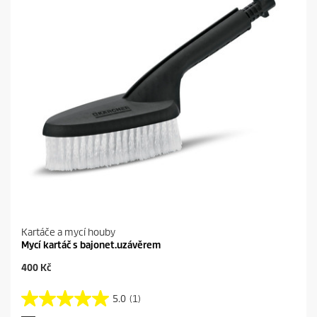
2
e
r
e
c
e
n
z
í
Kartáče a mycí houby
Mycí kartáč s bajonet.uzávěrem
C
400 Kč
u
r
5.0
(1)
5
r