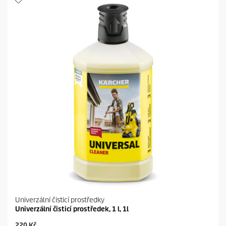
č
p
e
r
k
i
.
c
e
Univerzální čisticí prostředky
Univerzální čisticí prostředek, 1 l, 1l
C
220 Kč