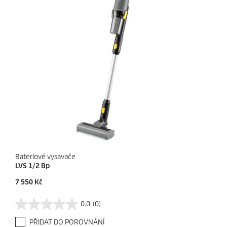
k
.
Bateriové vysavače
LVS 1/2 Bp
C
7 550 Kč
u
r
0.0
(0)
0
r
.
e
PŘIDAT DO POROVNÁNÍ
0