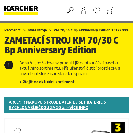
Nákupní košík
Seznam oblíbených produktů
Karcher.cz
Staré stroje
KM 70/30 C Bp Anniversary Edition 15172000
ZAMETACÍ STROJ
KM 70/30 C
Bp Anniversary Edition
Bohužel, požadovaný produkt již není součástí našeho
aktuálního sortimentu. Příslušenství, čisticí prostředky a
návod k obsluze jsou stále k dispozici.
> Přejít na aktuální sortiment
AKCE*: K NÁKUPU STROJE BATERIE / SET BATERIE S
RYCHLONABÍJEČKOU ZA 50 %. > VÍCE INFO