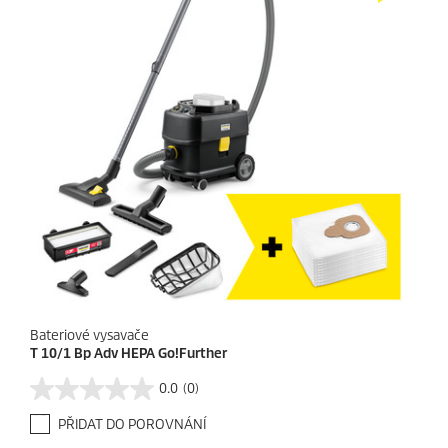
.
c
e
Bateriové vysavače
T 10/1 Bp Adv HEPA Go!Further
0.0
(0)
0
.
PŘIDAT DO POROVNÁNÍ
0