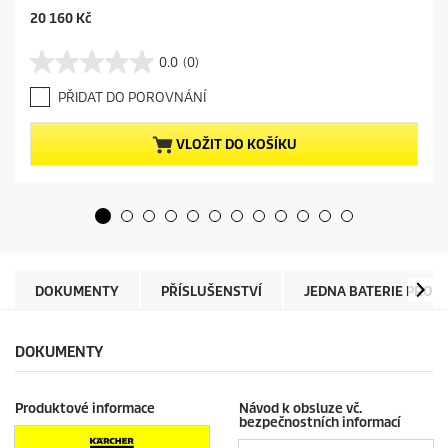
C
20 160 Kč
u
r
0.0
(0)
0
r
.
e
PŘIDAT DO POROVNÁNÍ
0
n
z
t
5
p
VLOŽIT DO KOŠÍKU
h
r
v
o
ě
d
z
u
d
c
i
t
č
p
e
r
DOKUMENTY
PŘÍSLUŠENSTVÍ
JEDNA BATERIE PRO V
k
i
.
c
e
DOKUMENTY
Produktové informace
Návod k obsluze vč.
bezpečnostních informací