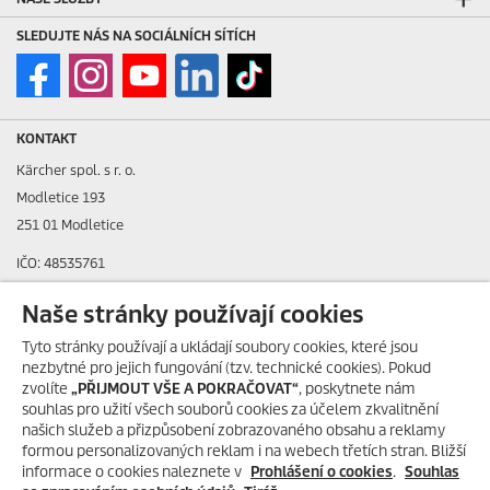
SLEDUJTE NÁS NA SOCIÁLNÍCH SÍTÍCH
KONTAKT
Kärcher spol. s r. o.
Modletice 193
251 01 Modletice
IČO: 48535761
DIČ: CZ48535761
Naše stránky používají cookies
ID datové schránky: ic4eqpk
Tyto stránky používají a ukládají soubory cookies, které jsou
nezbytné pro jejich fungování (tzv. technické cookies). Pokud
> Tiráž
zvolíte
„PŘIJMOUT VŠE A POKRAČOVAT“
, poskytnete nám
souhlas pro užití všech souborů cookies za účelem zkvalitnění
Zákaznická linka:
+420 323 555 555
našich služeb a přizpůsobení zobrazovaného obsahu a reklamy
E-mail:
info@karcher.cz
formou personalizovaných reklam i na webech třetích stran. Bližší
informace o cookies naleznete v
Prohlášení o cookies
.
Souhlas
Po-Pá: 8-17 hod.