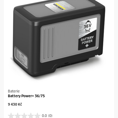
.
c
e
Baterie
Battery Power+ 36/75
C
9 430 Kč
u
r
0.0
(0)
0