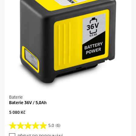
2
e
r
e
c
e
n
z
í
Baterie
Baterie 36V / 5,0Ah
C
5 080 Kč
u
r
5.0
(6)
5
r
.
e