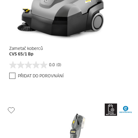
Zametač koberců
CVS 65/1 Bp
0.0
(0)
0
.
PŘIDAT DO POROVNÁNÍ
0
z
5
h
v
ě
z
d
i
č
e