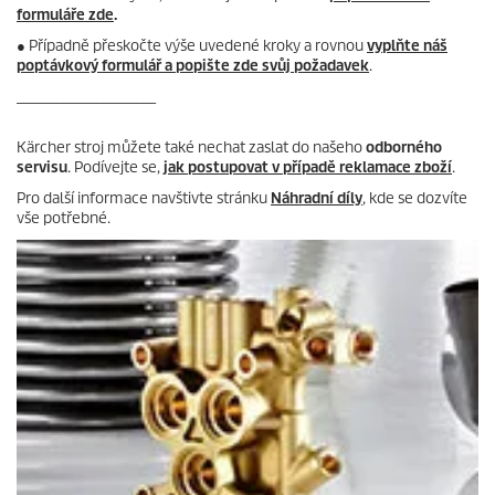
formuláře zde
.
● Případně přeskočte výše uvedené kroky a rovnou
vyplňte náš
poptávkový formulář a popište zde svůj požadavek
.
_____________________
Kärcher stroj můžete také nechat zaslat do našeho
odborného
servisu
. Podívejte se,
jak postupovat v případě reklamace zboží
.
Pro další informace navštivte stránku
Náhradní díly
, kde se dozvíte
vše potřebné.