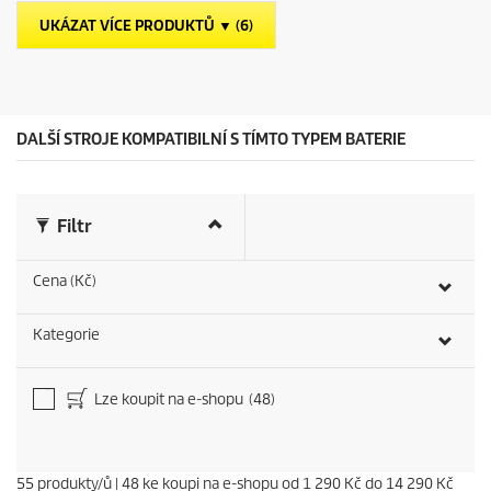
t
č
p
UKÁZAT VÍCE PRODUKTŮ ▼ (6)
e
r
k
i
.
c
5
e
6
r
DALŠÍ STROJE KOMPATIBILNÍ S TÍMTO TYPEM BATERIE
e
c
e
n
Filtr
z
í
Cena (Kč)
Kategorie
Lze koupit na e-shopu
(48)
55
produkty/ů
|
48
ke koupi na e-shopu od
1 290 Kč
do
14 290 Kč