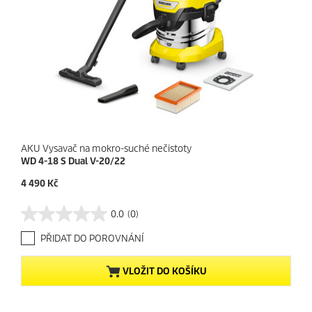
z
e
AKU Vysavač na mokro-suché nečistoty
WD 4-18 S Dual V-20/22
C
4 490 Kč
u
r
0.0
(0)
0
r
.
e
PŘIDAT DO POROVNÁNÍ
0
n
z
t
5
p
VLOŽIT DO KOŠÍKU
h
r
v
o
ě
d