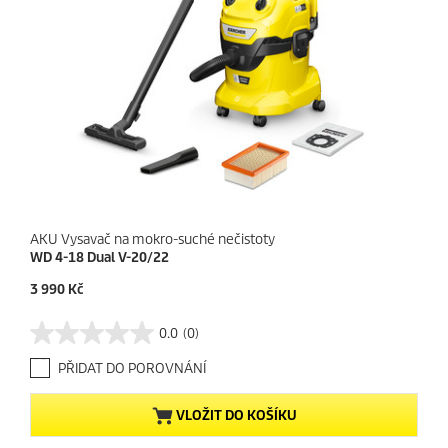
AKU Vysavač na mokro-suché nečistoty
WD 4-18 Dual V-20/22
C
3 990 Kč
u
r
0.0
(0)
0
r
.
e
PŘIDAT DO POROVNÁNÍ
0
n
z
t
5
p
VLOŽIT DO KOŠÍKU
h
r