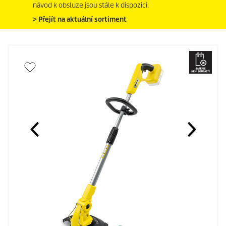
návod k obsluze jsou stále k dispozici.
> Přejít na aktuální sortiment