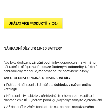
v
o
ě
d
z
u
d
c
i
t
č
p
UKÁZAT VÍCE PRODUKTŮ ▼ (51)
e
r
k
i
.
c
e
NÁHRADNÍ DÍLY LTR 18-30 BATTERY
Aby byly dodrženy
záruční podmínky
, doporučujeme výměnu
náhradních dílů provádět
pouze školenými odborníky
. Některé
náhradní díly mohou vyměňovat pouze oprávněné osoby.
JAK OBJEDNAT ORIGINÁLNÍ NÁHRADNÍ DÍLY
●
Potřebný náhradní díl si můžete
dohledat v našem online
katalogu
● Náhradní díly najdete v přehledných schématech v aplikaci
Náhradních dílů. Výběrem položky „Najít díly“ zahájíte vyhledávání.
● Až dokončíte výběr, kontaktujte nás pomocí
poptávkového