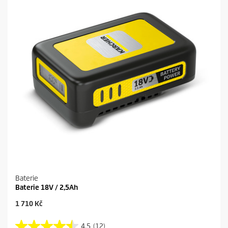
Baterie
Baterie 18V / 2,5Ah
C
1 710 Kč
u
r
4.5
(12)