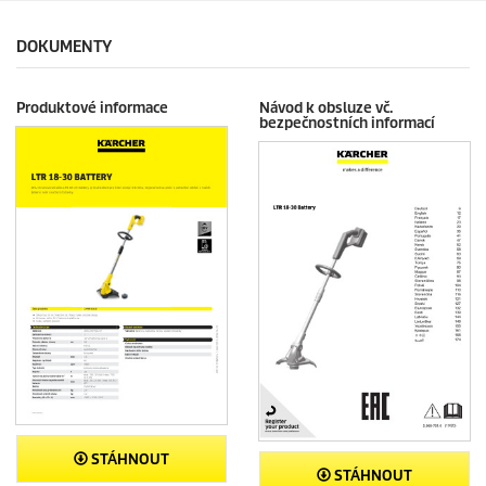
.
c
5
e
DOKUMENTY
6
r
e
Produktové informace
Návod k obsluze vč.
c
bezpečnostních informací
e
n
z
í
STÁHNOUT
STÁHNOUT