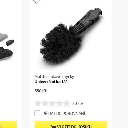
Mobilní tlakové myčky
Univerzální kartáč
C
550 Kč
u
r
0.0
(0)
0
r
.
e
PŘIDAT DO POROVNÁNÍ
0
n
z
t
5
p
U
VLOŽIT DO KOŠÍKU