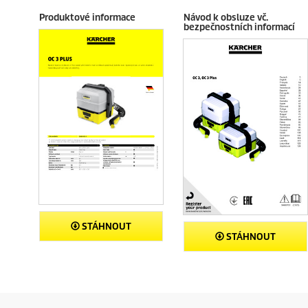
c
Produktové informace
Návod k obsluze vč.
e
bezpečnostních informací
n
z
í
STÁHNOUT
STÁHNOUT