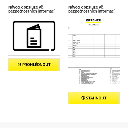
c
Návod k obsluze vč.
Návod k obsluze vč.
e
bezpečnostních informací
bezpečnostních informací
n
z
e
PROHLÉDNOUT
STÁHNOUT