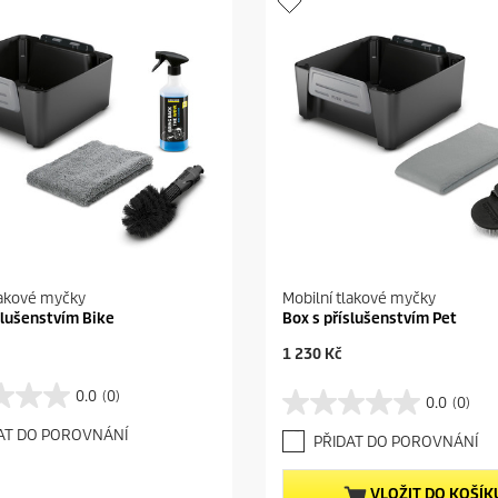
lakové myčky
Mobilní tlakové myčky
slušenstvím Bike
Box s příslušenstvím Pet
C
1 230 Kč
u
r
0.0
(0)
0.0
(0)
0
r
.
e
AT DO POROVNÁNÍ
PŘIDAT DO POROVNÁNÍ
0
n
z
t
5
p
VLOŽIT DO KOŠÍK