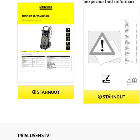
bezpečnostních informací
STÁHNOUT
STÁHNOUT
PŘÍSLUŠENSTVÍ