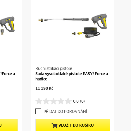
Ruční stříkací pistole
!Force a
Sada vysokotlaké pistole EASY! Force a
hadice
C
11 190 Kč
u
r
0.0
(0)
0
r
.
e
PŘIDAT DO POROVNÁNÍ
0
n
z
t
5
p
U
VLOŽIT DO KOŠÍKU
h
r