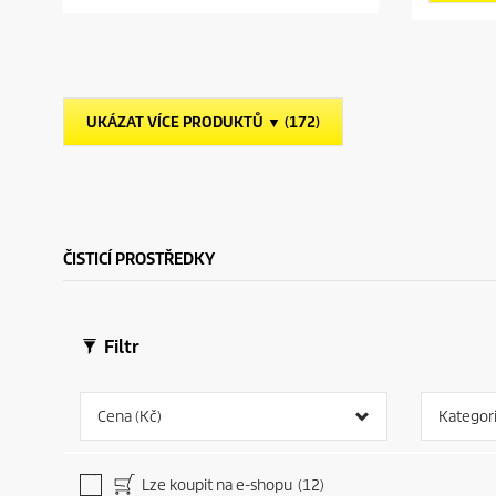
v
v
o
ě
ě
d
z
z
u
d
d
c
i
i
t
č
č
p
UKÁZAT VÍCE PRODUKTŮ ▼ (172)
e
e
r
k
k
i
.
.
c
e
ČISTICÍ PROSTŘEDKY
Filtr
Cena (Kč)
Kategor
Lze koupit na e-shopu
(12)