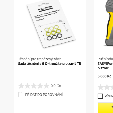
Těsnění pro trapézový závit
Ruční stří
Sada těsnění s 9 O-kroužky pro závit TR
EASY!For
pistole
C
5 060 Kč
u
r
0.0
(0)
0
0
r
.
.
e
PŘIDAT DO POROVNÁNÍ
PŘID
0
0
n
z
z
t
5
5
p
h
h
r