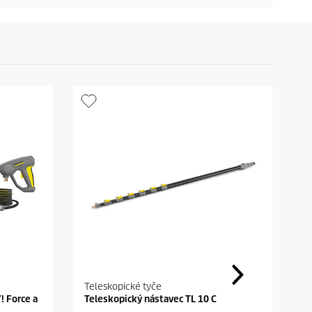
Teleskopické tyče
Ru
! Force a
Teleskopický nástavec TL 10 C
S
s