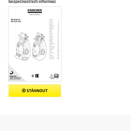
bezpečnostních informací
STÁHNOUT