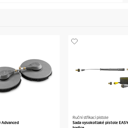
Ruční stříkací pistole
0 Advanced
Sada vysokotlaké pistole EASY
hadice