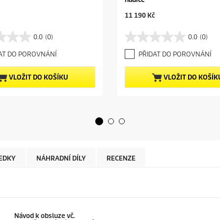
C
11 190 Kč
u
r
0.0
(0)
0.0
(0)
0
r
.
e
AT DO POROVNÁNÍ
PŘIDAT DO POROVNÁNÍ
0
n
z
t
5
p
VLOŽIT DO KOŠÍKU
VLOŽIT DO KOŠÍK
h
r
v
o
ě
d
z
u
d
c
i
t
č
p
e
r
k
i
ŘEDKY
NÁHRADNÍ DÍLY
RECENZE
.
c
e
Návod k obsluze vč.