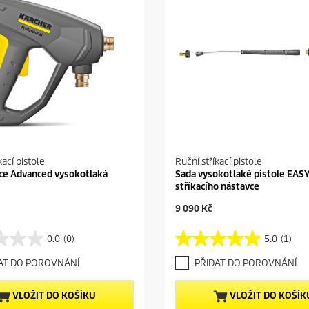
kací pistole
Ruční stříkací pistole
ce Advanced vysokotlaká
Sada vysokotlaké pistole EASY
stříkacího nástavce
C
9 090 Kč
u
r
0.0
(0)
5.0
(1)
5
r
.
e
AT DO POROVNÁNÍ
PŘIDAT DO POROVNÁNÍ
0
n
z
t
5
p
VLOŽIT DO KOŠÍKU
VLOŽIT DO KOŠÍK
h
r