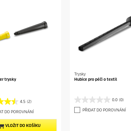
Trysky
er trysky
Hubice pro péči o textil
0.0
(0)
4.5
(2)
0
.
PŘIDAT DO POROVNÁNÍ
AT DO POROVNÁNÍ
0
z
5
VLOŽIT DO KOŠÍKU
h