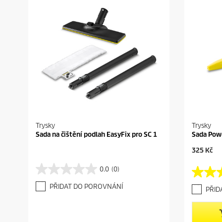
Trysky
Trysky
Sada na čištění podlah EasyFix pro SC 1
Sada Pow
C
325 Kč
u
r
0.0
(0)
0
4
r
.
.
e
PŘIDAT DO POROVNÁNÍ
PŘID
0
5
n
z
z
t
5
5
p
h
h
r