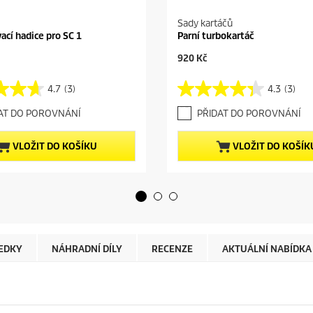
Sady kartáčů
ací hadice pro SC 1
Parní turbokartáč
C
920 Kč
u
r
4.7
(3)
4.3
(3)
4
r
.
e
AT DO POROVNÁNÍ
PŘIDAT DO POROVNÁNÍ
3
n
z
t
5
p
VLOŽIT DO KOŠÍKU
VLOŽIT DO KOŠÍK
h
r
v
o
ě
d
z
u
d
c
i
t
č
p
e
r
ŘEDKY
NÁHRADNÍ DÍLY
RECENZE
AKTUÁLNÍ NABÍDKA 
k
i
.
c
3
e
r
e