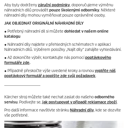
Aby byly dodrženy
záruční podmínky
, doporučujeme výměnu
náhradních dílů provádět
pouze školenými odborníky
. Některé
náhradní díly mohou vyměňovat pouze oprávněné osoby.
JAK OBJEDNAT ORIGINÁLNÍ NÁHRADNÍ DÍLY
●
Potřebný náhradní díl si můžete
dohledat v našem online
katalogu
● Náhradní díly najdete v přehledných schématech v aplikaci
Náhradních dílů. Výběrem položky „Najít díly“ zahájíte vyhledávání.
● Až dokončíte výběr, kontaktujte nás pomocí
poptávkového
formuláře zde
.
● Případně přeskočte výše uvedené kroky a rovnou
vyplňte náš
poptávkový formulář a popište zde svůj požadavek
.
_____________________
Kärcher stroj můžete také nechat zaslat do našeho
odborného
servisu
. Podívejte se,
jak postupovat v případě reklamace zboží
.
Pro další informace navštivte stránku
Náhradní díly
, kde se dozvíte
vše potřebné.