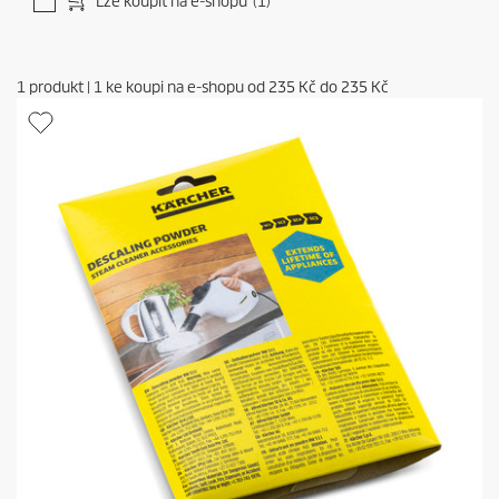
Lze koupit na e-shopu
(1)
1
produkt
|
1
ke koupi na e-shopu od
235 Kč
do
235 Kč