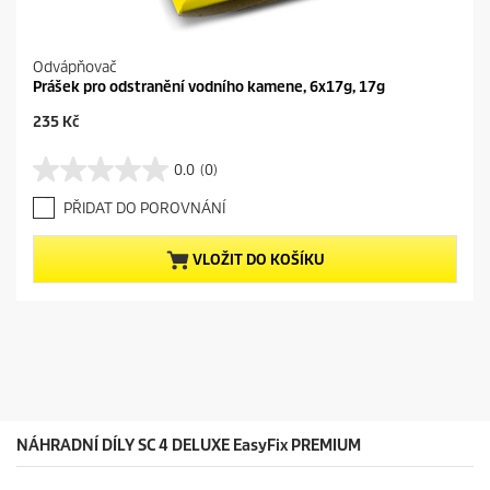
Odvápňovač
Prášek pro odstranění vodního kamene, 6x17g, 17g
C
235 Kč
u
r
0.0
(0)
0
r
.
e
PŘIDAT DO POROVNÁNÍ
0
n
z
t
5
p
VLOŽIT DO KOŠÍKU
h
r
v
o
ě
d
z
u
d
c
i
t
č
p
e
r
k
i
NÁHRADNÍ DÍLY SC 4 DELUXE
EasyFix
PREMIUM
.
c
e