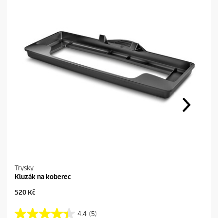
Trysky
Kluzák na koberec
C
520 Kč
u
r
4.4
(5)
4