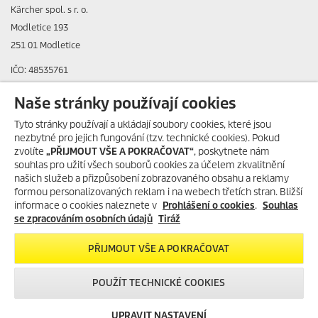
Kärcher spol. s r. o.
Modletice 193
251 01 Modletice
IČO: 48535761
DIČ: CZ48535761
Naše stránky používají cookies
ID datové schránky: ic4eqpk
Tyto stránky používají a ukládají soubory cookies, které jsou
nezbytné pro jejich fungování (tzv. technické cookies). Pokud
> Tiráž
zvolíte
„PŘIJMOUT VŠE A POKRAČOVAT“
, poskytnete nám
souhlas pro užití všech souborů cookies za účelem zkvalitnění
Zákaznická linka:
+420 323 555 555
našich služeb a přizpůsobení zobrazovaného obsahu a reklamy
E-mail:
info@karcher.cz
formou personalizovaných reklam i na webech třetích stran. Bližší
informace o cookies naleznete v
Prohlášení o cookies
.
Souhlas
Po-Pá: 8-17 hod.
se zpracováním osobních údajů
Tiráž
> Více kontaktů
PŘIJMOUT VŠE A POKRAČOVAT
POUŽÍT TECHNICKÉ COOKIES
Ceny uváděny včetně DPH a recyklačního poplatku
UPRAVIT NASTAVENÍ