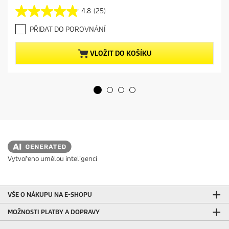
r
e
4.8
(25)
4
n
.
t
PŘIDAT DO POROVNÁNÍ
8
p
z
r
5
VLOŽIT DO KOŠÍKU
o
h
d
v
u
ě
c
z
t
d
p
i
r
č
i
e
c
k
e
.
2
Vytvořeno umělou inteligencí
5
r
e
c
VŠE O NÁKUPU NA E-SHOPU
e
n
MOŽNOSTI PLATBY A DOPRAVY
z
í