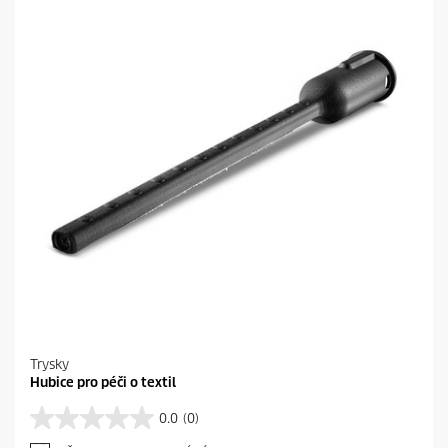
k
i
.
c
2
e
r
e
c
e
n
z
í
Trysky
Hubice pro péči o textil
0.0
(0)
0
.