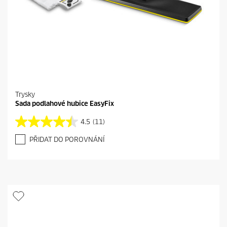
Trysky
Sada podlahové hubice EasyFix
4.5
(11)
4
.
PŘIDAT DO POROVNÁNÍ
5
z
5
h
v
ě
z
d
i
č