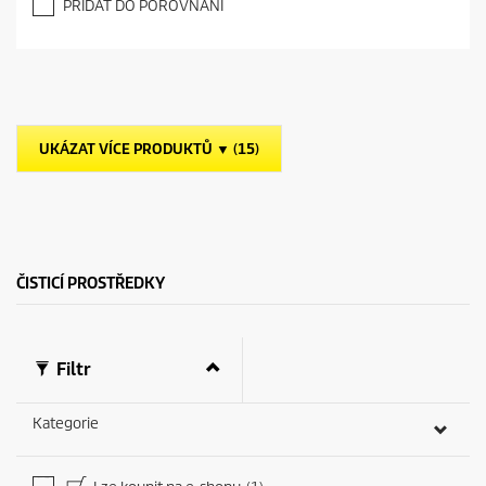
PŘIDAT DO POROVNÁNÍ
0
z
5
h
v
ě
z
UKÁZAT VÍCE PRODUKTŮ ▼ (15)
d
i
č
e
k
.
ČISTICÍ PROSTŘEDKY
Filtr
Kategorie