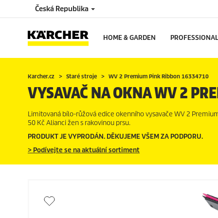
Česká Republika
HOME & GARDEN
PROFESSIONA
Karcher.cz
Staré stroje
WV 2 Premium Pink Ribbon 16334710
VYSAVAČ NA OKNA WV 2 PR
Limitovaná bílo-růžová edice okenního vysavače WV 2 Premium
50 Kč Alianci žen s rakovinou prsu.
PRODUKT JE VYPRODÁN. DĚKUJEME VŠEM ZA PODPORU.
> Podívejte se na aktuální sortiment