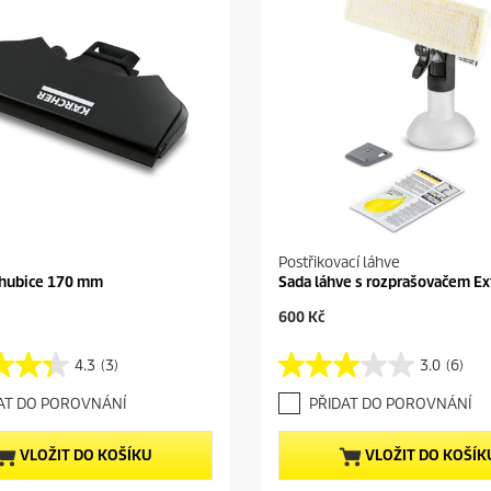
Postřikovací láhve
 hubice 170 mm
Sada láhve s rozprašovačem Ex
C
600 Kč
u
r
4.3
(3)
3.0
(6)
3
r
.
e
AT DO POROVNÁNÍ
PŘIDAT DO POROVNÁNÍ
0
n
z
t
5
p
VLOŽIT DO KOŠÍKU
VLOŽIT DO KOŠÍK
h
r