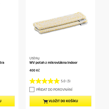
Utěrky
tra
WV potah z mikrovlákna Indoor
C
400 Kč
u
r
5.0
(3)
5
r
.
e
PŘIDAT DO POROVNÁNÍ
0
n
z
t
5
p
U
VLOŽIT DO KOŠÍKU
h
r