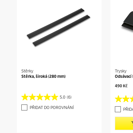
Stěrky
Trysky
Stěrka, široká (280 mm)
Odsávací
C
490 Kč
u
r
5.0
(6)
5
4
r
.
.
e
PŘIDAT DO POROVNÁNÍ
PŘID
0
3
n
z
z
t
5
5
p
h
h
r
v