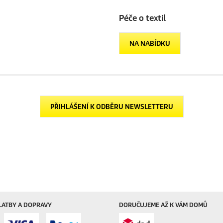
Péče o textil
NA NABÍDKU
PŘIHLÁŠENÍ K ODBĚRU NEWSLETTERU
LATBY A DOPRAVY
DORUČUJEME AŽ K VÁM DOMŮ