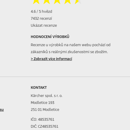
4.6 / 5 hvězd
7432 recenzí
Ukázat recenze
HODNOCENÍ VÝROBKŮ
Recenze u výrobků na našem webu pochází od
zákazníků s reálnými zkušenostmi se zbožím.
> Zobrazit více informací
KONTAKT
Kärcher spol. s r. o.
Modletice 193
isu
251 01 Modletice
IČO: 48535761
DIČ: CZ48535761