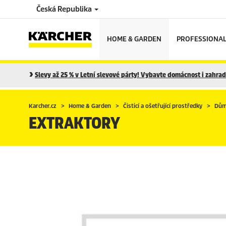
Česká Republika
HOME & GARDEN
PROFESSIONA
Slevy až 25 % v Letní slevové párty! Vybavte domácnost i zahradu
Karcher.cz
Home & Garden
Čisticí a ošetřující prostředky
Dům
EXTRAKTORY