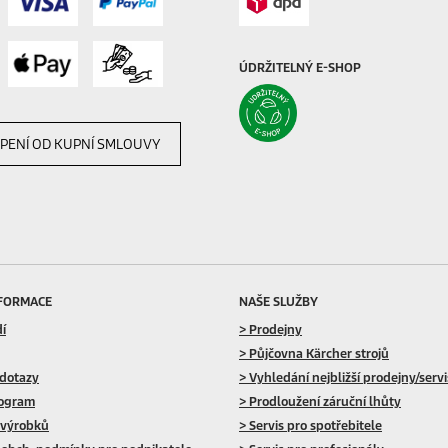
ÚDRŽITELNÝ E-SHOP
PENÍ OD KUPNÍ SMLOUVY
NFORMACE
NAŠE SLUŽBY
dí
> Prodejny
> Půjčovna Kärcher strojů
 dotazy
> Vyhledání nejbližší prodejny/serv
rogram
> Prodloužení záruční lhůty
 výrobků
> Servis pro spotřebitele