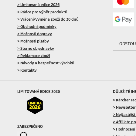
> Limitovaná edice 2026
> Rádce pro výběr produktů
> Vrácení/Výměna zboží do 30 dnů
> Obchodní podmínky
> Možnosti dopravy
> Možnosti platby
ODSTOU
> Storno objednávky
> Reklamace zboží
> Návody a bezpečnost výrobků
> Kontakty
LIMITOVANÁ EDICE 2026
DŮLEŽITÉ I
> Kärcher ra
> Newsletter
> Nejčastější
> Affiliate p
ZABEZPEČENO
> Hodnocení