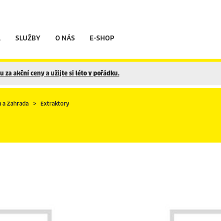
L
SLUŽBY
O NÁS
E-SHOP
 za akční ceny a užijte si léto v pořádku.
 a Zahrada
Extraktory