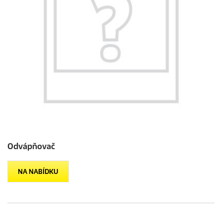
Odvápňovač
NA NABÍDKU