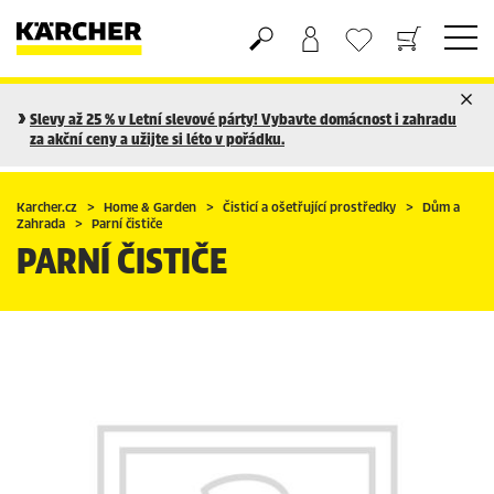
Nákupní košík
Seznam oblíbených produktů
Slevy až 25 % v Letní slevové párty! Vybavte domácnost i zahradu
za akční ceny a užijte si léto v pořádku.
Karcher.cz
Home & Garden
Čisticí a ošetřující prostředky
Dům a
Zahrada
Parní čističe
PARNÍ ČISTIČE