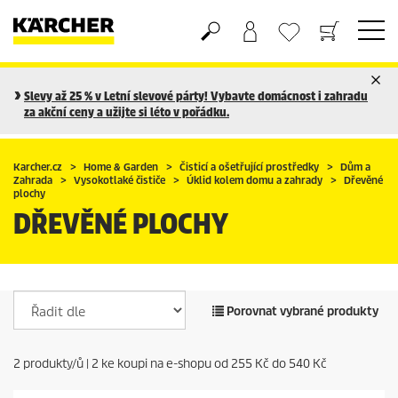
Nákupní košík
Seznam oblíbených produktů
Slevy až 25 % v Letní slevové párty! Vybavte domácnost i zahradu
za akční ceny a užijte si léto v pořádku.
Karcher.cz
Home & Garden
Čisticí a ošetřující prostředky
Dům a
Zahrada
Vysokotlaké čističe
Úklid kolem domu a zahrady
Dřevěné
plochy
DŘEVĚNÉ PLOCHY
Porovnat vybrané produkty
2
produkty/ů |
2
ke koupi na e-shopu od
255 Kč
do
540 Kč