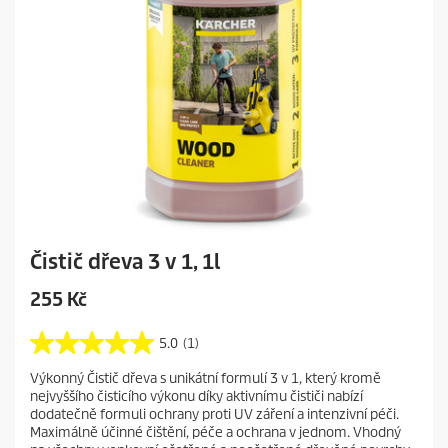
e
Čistič dřeva 3 v 1, 1l
C
255 Kč
u
r
5.0
(1)
5
r
.
Výkonný Čistič dřeva s unikátní formulí 3 v 1, který kromě
e
0
nejvyššího čisticího výkonu díky aktivnímu čističi nabízí
z
n
dodatečně formuli ochrany proti UV záření a intenzivní péči.
5
t
Maximálně účinné čištění, péče a ochrana v jednom. Vhodný
h