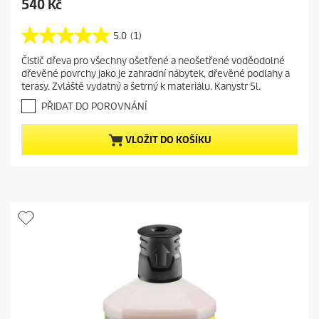
C
540 Kč
u
r
5.0
(1)
5
r
.
Čistič dřeva pro všechny ošetřené a neošetřené voděodolné
e
0
dřevěné povrchy jako je zahradní nábytek, dřevěné podlahy a
z
n
terasy. Zvláště vydatný a šetrný k materiálu. Kanystr 5l.
5
t
h
PŘIDAT DO POROVNÁNÍ
p
v
r
ě
VLOŽIT DO KOŠÍKU
o
z
d
d
i
u
č
c
e
t
k
.
p
1
r
r
i
e
c
c
e
e
n
z