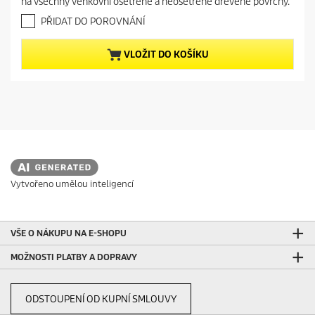
p
na všechny venkovní ošetřené a neošetřené dřevěné povrchy.
v
r
ě
PŘIDAT DO POROVNÁNÍ
o
z
d
d
VLOŽIT DO KOŠÍKU
i
u
č
c
e
t
k
.
p
1
r
r
i
e
c
c
e
e
Vytvořeno umělou inteligencí
n
z
e
VŠE O NÁKUPU NA E-SHOPU
MOŽNOSTI PLATBY A DOPRAVY
ODSTOUPENÍ OD KUPNÍ SMLOUVY